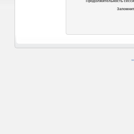
Продолжительность сесси
Запомнит
SM