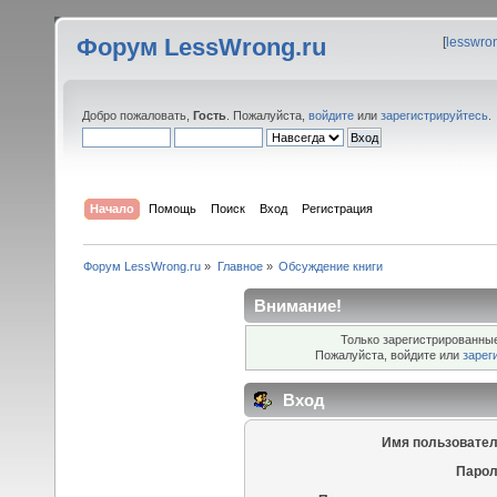
Форум LessWrong.ru
[
lesswro
Добро пожаловать,
Гость
. Пожалуйста,
войдите
или
зарегистрируйтесь
.
Начало
Помощь
Поиск
Вход
Регистрация
Форум LessWrong.ru
»
Главное
»
Обсуждение книги
Внимание!
Только зарегистрированные
Пожалуйста, войдите или
зарег
Вход
Имя пользовател
Парол