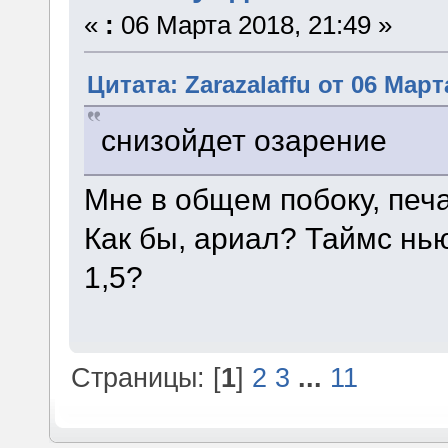
«
:
06 Марта 2018, 21:49 »
Цитата: Zarazalaffu от 06 Март
снизойдет озарение
Мне в общем побоку, печат
Как бы, ариал? Таймс нь
1,5?
Страницы: [
1
]
2
3
...
11