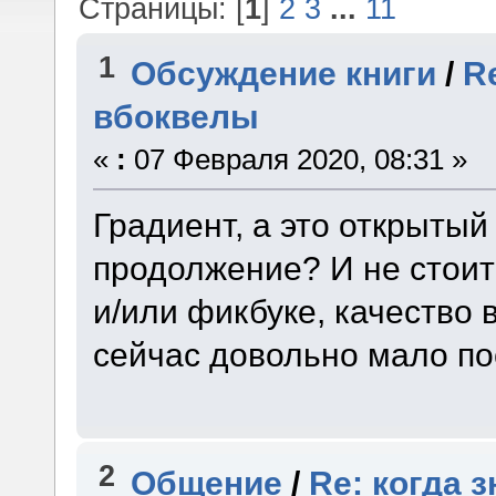
Страницы: [
1
]
2
3
...
11
1
Обсуждение книги
/
R
вбоквелы
«
:
07 Февраля 2020, 08:31 »
Градиент, а это открытый
продолжение? И не стои
и/или фикбуке, качество 
сейчас довольно мало по
2
Общение
/
Re: когда 