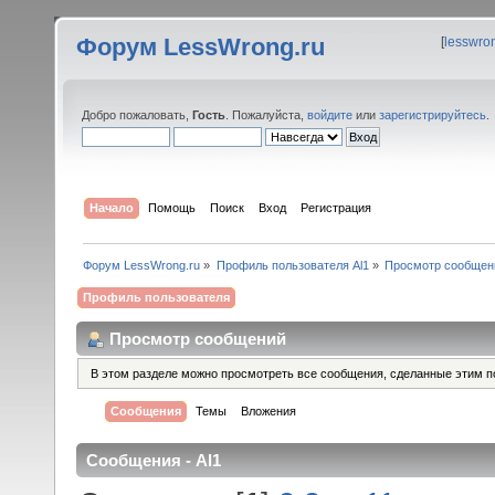
Форум LessWrong.ru
[
lesswro
Добро пожаловать,
Гость
. Пожалуйста,
войдите
или
зарегистрируйтесь
.
Начало
Помощь
Поиск
Вход
Регистрация
Форум LessWrong.ru
»
Профиль пользователя Al1
»
Просмотр сообщен
Профиль пользователя
Просмотр сообщений
В этом разделе можно просмотреть все сообщения, сделанные этим п
Сообщения
Темы
Вложения
Сообщения - Al1