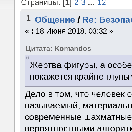
Страницы: [
1
]
2
3
...
12
1
Общение
/
Re: Безопа
«
:
18 Июня 2018, 03:32 »
Цитата: Komandos
Жертва фигуры, а особе
покажется крайне глуп
Дело в том, что человек 
называемый, материальн
современные шахматные
вероятностными алгоритм