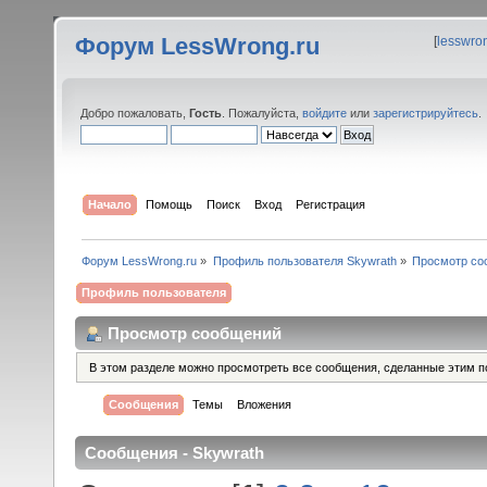
Форум LessWrong.ru
[
lesswro
Добро пожаловать,
Гость
. Пожалуйста,
войдите
или
зарегистрируйтесь
.
Начало
Помощь
Поиск
Вход
Регистрация
Форум LessWrong.ru
»
Профиль пользователя Skywrath
»
Просмотр со
Профиль пользователя
Просмотр сообщений
В этом разделе можно просмотреть все сообщения, сделанные этим п
Сообщения
Темы
Вложения
Сообщения - Skywrath