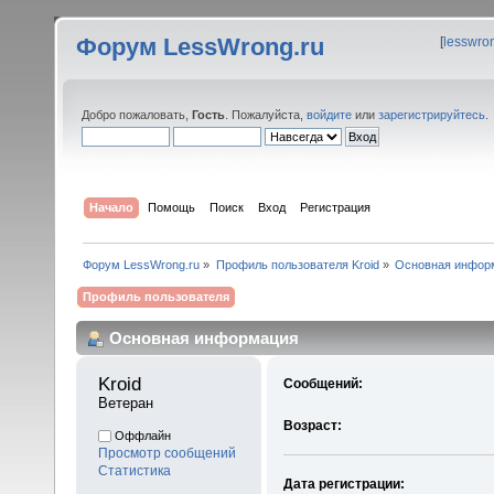
Форум LessWrong.ru
[
lesswro
Добро пожаловать,
Гость
. Пожалуйста,
войдите
или
зарегистрируйтесь
.
Начало
Помощь
Поиск
Вход
Регистрация
Форум LessWrong.ru
»
Профиль пользователя Kroid
»
Основная инфор
Профиль пользователя
Основная информация
Kroid 
Сообщений:
Ветеран
Возраст:
Оффлайн
Просмотр сообщений
Статистика
Дата регистрации: