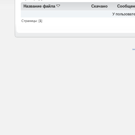
Название файла
Скачано
Сообщен
У пользовате
Страницы: [
1
]
SM