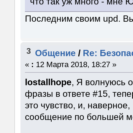
что так уж много - мне 
Последним своим upd. Вы
3
Общение
/
Re: Безопа
«
:
12 Марта 2018, 18:27 »
lostallhope
, Я волнуюсь 
фразы в ответе #15, теп
это чувство, и, наверное,
сообщение по большей м