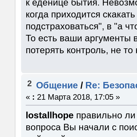
к еденице бытия. Невозм
когда приходится скакать 
подстраховаться", в "а ч
То есть ваши аргументы в
потерять контроль, не то
2
Общение
/
Re: Безопа
«
:
21 Марта 2018, 17:05 »
lostallhope
правильно ли 
вопроса Вы начали с поис