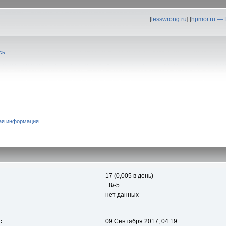
[
lesswrong.ru
] [
hpmor.ru —
сь
.
ая информация
17 (0,005 в день)
+8/-5
нет данных
:
09 Сентября 2017, 04:19