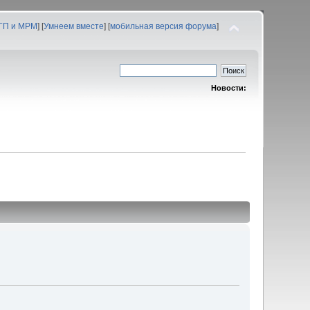
 ГП и МРМ
] [
Умнеем вместе
] [
мобильная версия форума
]
Новости: