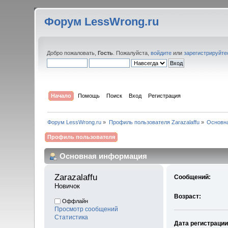
Форум LessWrong.ru
Добро пожаловать,
Гость
. Пожалуйста,
войдите
или
зарегистрируйте
Начало
Помощь
Поиск
Вход
Регистрация
Форум LessWrong.ru
»
Профиль пользователя Zarazalaffu
»
Основн
Профиль пользователя
Основная информация
Zarazalaffu 
Сообщений:
Новичок
Возраст:
Оффлайн
Просмотр сообщений
Статистика
Дата регистрации