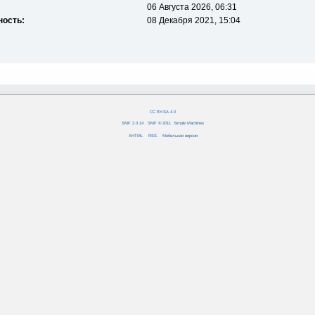
06 Августа 2026, 06:31
ность:
08 Декабря 2021, 15:04
CC BY-SA 4.0
SMF 2.0.14
|
SMF © 2011
,
Simple Machines
XHTML
RSS
Мобильная версия