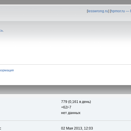
[
lesswrong.ru
] [
hpmor.ru —
сь
.
формация
779 (0,161 в день)
+62/-7
нет данных
:
02 Мая 2013, 12:03