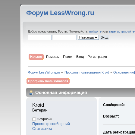
Форум LessWrong.ru
Добро пожаловать,
Гость
. Пожалуйста,
войдите
или
зарегистрируйте
Начало
Помощь
Поиск
Вход
Регистрация
Форум LessWrong.ru
»
Профиль пользователя Kroid
»
Основная ин
Профиль пользователя
Основная информация
Kroid 
Сообщений:
Ветеран
Возраст:
Оффлайн
Просмотр сообщений
Статистика
Дата регистрации