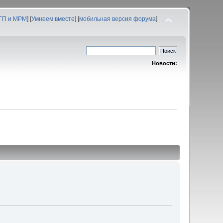
 ГП и МРМ
] [
Умнеем вместе
] [
мобильная версия форума
]
Новости: