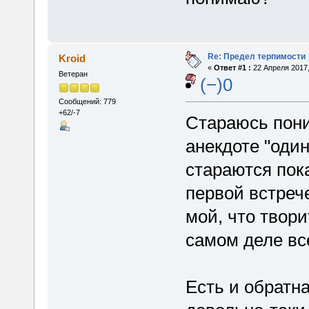
Re: Предел терпимости
Kroid
«
Ответ #1 :
22 Апреля 2017,
Ветеран
(−)0
Сообщений: 779
+62/-7
Стараюсь пони
анекдоте "один
стараются пок
первой встреч
мой, что творит
самом деле все
Есть и обратна