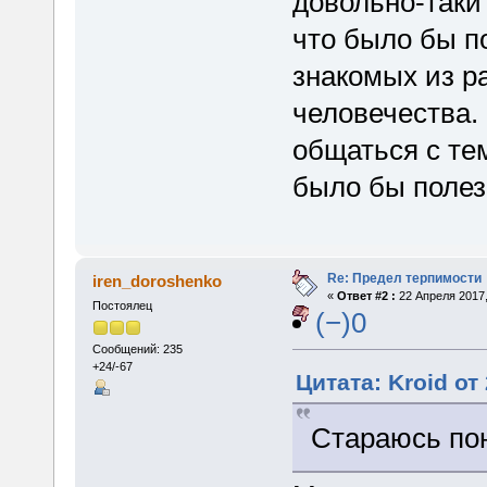
довольно-таки
что было бы п
знакомых из р
человечества. 
общаться с те
было бы полез
Re: Предел терпимости
iren_doroshenko
«
Ответ #2 :
22 Апреля 2017,
Постоялец
(−)0
Сообщений: 235
+24/-67
Цитата: Kroid от
Стараюсь пон