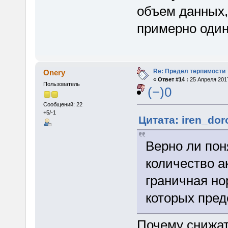
объем данных,
примерно одина
Re: Предел терпимости
Onery
«
Ответ #14 :
25 Апреля 2017
Пользователь
(−)0
Сообщений: 22
+5/-1
Цитата: iren_dor
Верно ли пон
количество а
граничная но
которых пре
Почему снижат