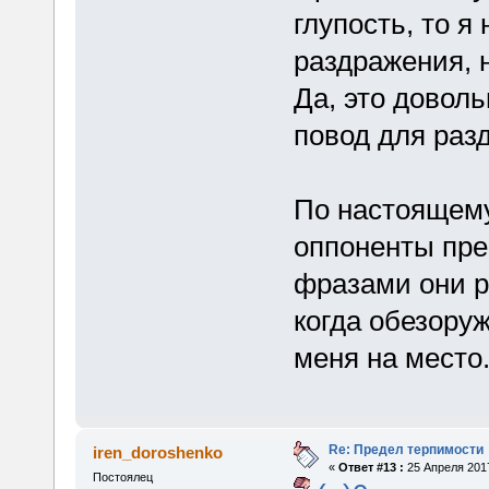
глупость, то я
раздражения, н
Да, это доволь
повод для раз
По настоящему
оппоненты пре
фразами они 
когда обезору
меня на место
Re: Предел терпимости
iren_doroshenko
«
Ответ #13 :
25 Апреля 2017
Постоялец