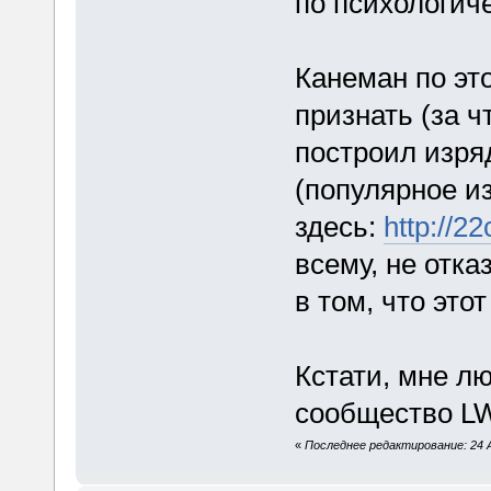
по психологич
Канеман по эт
признать (за ч
построил изря
(популярное и
здесь:
http://22
всему, не отка
в том, что это
Кстати, мне л
сообщество LW 
«
Последнее редактирование: 24 А