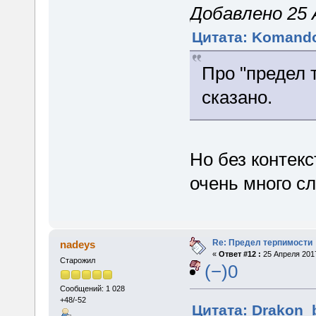
Добавлено 25 А
Цитата: Komando
Про "предел 
сказано.
Но без контекс
очень много сл
Re: Предел терпимости
nadeys
«
Ответ #12 :
25 Апреля 2017
Старожил
(−)0
Сообщений: 1 028
+48/-52
Цитата: Drakon_b