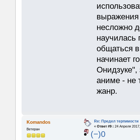
использова
выражения 
несложно д
научилась 
общаться в
начинает го
Онидзуке", 
аниме - не 
жанр.
Re: Предел терпимости
Komandos
«
Ответ #9 :
24 Апреля 2017,
Ветеран
(−)0