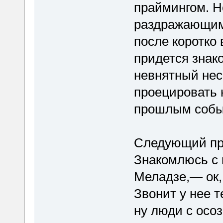
праймингом. Но
раздражающим
после коротко
придется знак
невнятный нес
проецировать 
прошлым собы
Следующий при
Знакомлюсь с 
Меладзе,— ок, 
Звонит у нее 
ну люди с осо