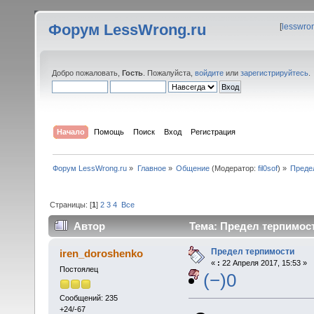
Форум LessWrong.ru
[
lesswro
Добро пожаловать,
Гость
. Пожалуйста,
войдите
или
зарегистрируйтесь
.
Начало
Помощь
Поиск
Вход
Регистрация
Форум LessWrong.ru
»
Главное
»
Общение
(Модератор:
fil0sof
) »
Преде
Страницы: [
1
]
2
3
4
Все
Автор
Тема: Предел терпимост
Предел терпимости
iren_doroshenko
«
:
22 Апреля 2017, 15:53 »
Постоялец
(−)0
Сообщений: 235
+24/-67