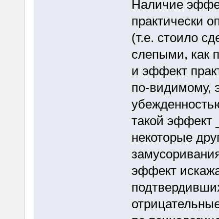
Наличие эффек
практически о
(т.е. стоило 
слепыми, как 
и эффект прак
по-видимому, 
убежденностью
такой эффект 
некоторые дру
замусоривания
эффект искажа
подтвердивших 
отрицательные