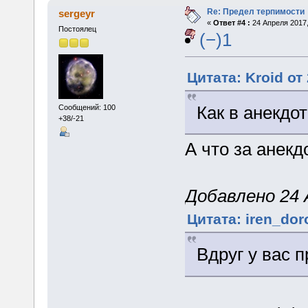
Re: Предел терпимости
sergeyr
«
Ответ #4 :
24 Апреля 2017,
Постоялец
(−)1
Цитата: Kroid от
Как в анекдот
Сообщений: 100
+38/-21
А что за анекд
Добавлено 24 А
Цитата: iren_dor
Вдруг у вас 