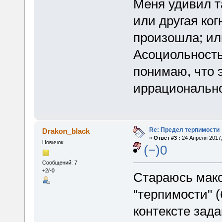
Меня удивил та
или другая ко
произошла; ил
Асоциольность
понимаю, что 
иррационально
Re: Предел терпимости
Drakon_black
«
Ответ #3 :
24 Апреля 2017,
Новичок
(−)0
Сообщений: 7
+2/-0
Стараюсь мак
"терпимости" 
контексте зада