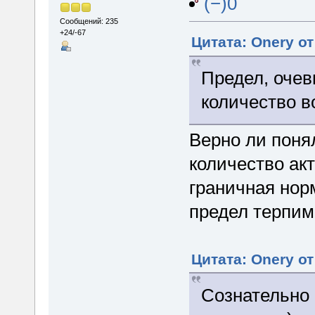
(−)0
Сообщений: 235
+24/-67
Цитата: Onery от
Предел, очев
количество во
Верно ли поня
количество акт
граничная нор
предел терпи
Цитата: Onery от
Сознательно 