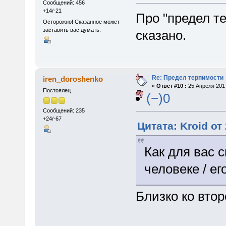
Сообщений: 456
+14/-21
Про "предел т
Осторожно! Сказанное может
заставить вас думать.
сказано.
Re: Предел терпимости
iren_doroshenko
«
Ответ #10 :
25 Апреля 2017
Постоялец
(−)0
Сообщений: 235
+24/-67
Цитата: Kroid от
Как для вас 
человеке / е
Близко ко вто