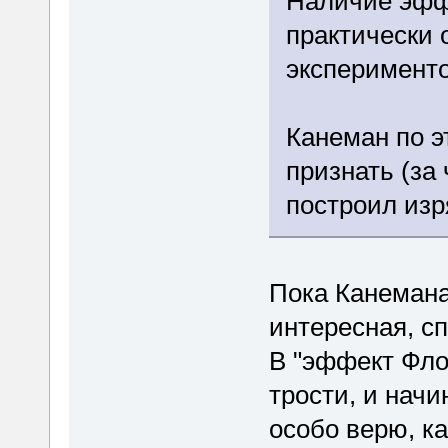
Наличие эфф
практически 
эксперимент
Канеман по э
признать (за
построил изр
Пока Канемана
интересная, с
В "эффект Фло
трости, и нач
особо верю, к