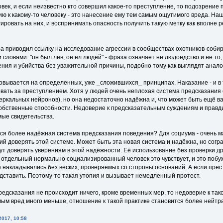
век, и если неизвестно кто совершил какое-то преступление, то подозрение 
ю к какому-то человеку - это нанесение ему тем самым ощутимого вреда. Наш
ировать на них, и воспринимать опасность получить такую метку как вполне р
ера приводил ссылку на исследование агрессии в сообществах охотников-соб
и словами: "он был лев, он ел людей" - фраза означает не людоедство и не то,
ения и убийства без уважительной причины, подобно тому как выглядят анал
сновывается на определенных, уже _сложившихся_ принципах. Наказание - и в т
овать за преступлением. Хотя у людей очень неплохая система предсказания 
еркальных нейронов), но она недостаточно надёжна и, что может быть ещё ва
собственные способности. Недоверие к предсказательным суждениям и правд
ые свидетельства.
тся более надёжная система предсказания поведения? Для социума - очень м
ий доверять этой системе. Может быть эта новая система и надёжна, но сограж
гут доверять уверениям в этой надёжности. Её использование без проверки 
 отдельный нормально социализированный человек это чувствует, и это побу
е накладывались без веских, проверяемых со стороны оснований. А если пре
дставить. Поэтому-то такая утопия и вызывает немедленный протест.
редсказания не происходит ничего, кроме временных мер, то недоверие к та
м вред много меньше, отношение к такой практике становится более нейтр
2017, 10:58