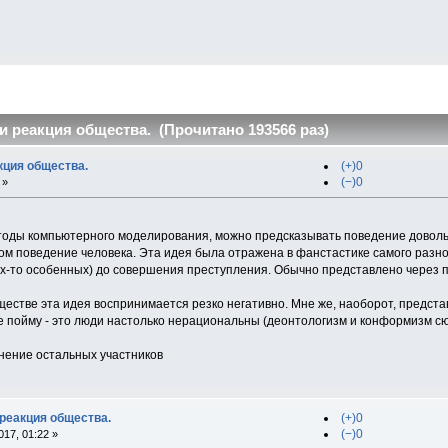
и реакция общества. (Прочитано 193566 раз)
кция общества.
(+)0
(−)0
 »
тоды компьютерного моделирования, можно предсказывать поведение довольн
ом поведение человека. Эта идея была отражена в фанстастике самого разно
ких-то особенных) до совершения преступления. Обычно представлено через 
естве эта идея воспринимается резко негативно. Мне же, наоборот, предста
е пойму - это люди настолько нерациональны (деонтологизм и конформизм сю
мнение остальных участников
 реакция общества.
(+)0
(−)0
17, 01:22 »