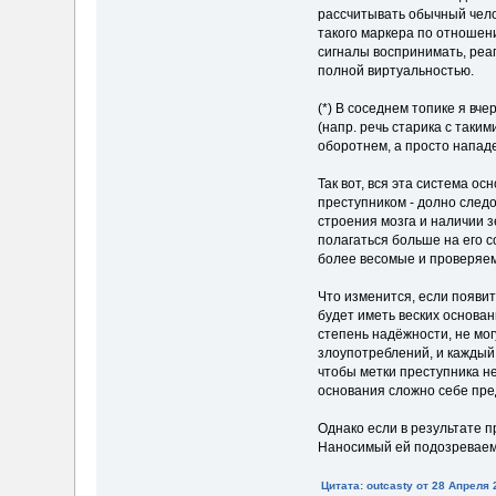
рассчитывать обычный чело
такого маркера по отношени
сигналы воспринимать, реаг
полной виртуальностью.
(*) В соседнем топике я вч
(напр. речь старика с таким
оборотнем, а просто напад
Так вот, вся эта система о
преступником - долно след
строения мозга и наличии з
полагаться больше на его 
более весомые и проверяем
Что изменится, если появи
будет иметь веских основан
степень надёжности, не мо
злоупотреблений, и каждый
чтобы метки преступника н
основания сложно себе пре
Однако если в результате п
Наносимый ей подозреваемы
Цитата: outcasty от 28 Апреля 