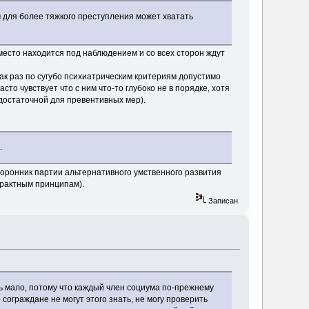
м для более тяжкого преступления может хватать
место находится под наблюдением и со всех сторон ждут
 как раз по сугубо психиатрическим критериям допустимо
то чувствует что с ним что-то глубоко не в порядке, хотя
достаточной для превентивных мер).
.
торонник партии альтернативного умственного развития
трактным принципам).
Записан
ь мало, потому что каждый член социума по-прежнему
сограждане не могут этого знать, не могу проверить