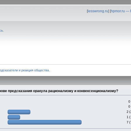
[
lesswrong.ru
] [
hpmor.ru —
сь
.
едсказатели и реакция общества.
нове предсказания оракула рационализму и конвексенционализму?
0
0
2 
1 
7 