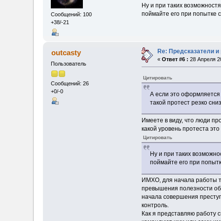
Ну и при таких возможност
поймайте его при попытке с
Сообщений: 100
+38/-21
Re: Предсказатели и
outcasty
«
Ответ #6 :
28 Апреля 20
Пользователь
Цитировать
Сообщений: 26
+0/-0
А если это оформляется 
такой протест резко сни
Имеете в виду, что люди пр
какой уровень протеста эт
Цитировать
Ну и при таких возможн
поймайте его при попытк
ИМХО, для начала работы т
превышения полезности общ
начала совершения преступл
контроль.
Как я представляю работу 