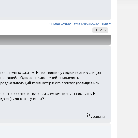
« предыдущая тема
следующая тема »
ПЕЧАТЬ
о сложных систем. Естественно, у людей возникла идея
го пошиба. Одно из применений - вычислять
предсказывающий компьютер и его агентов (полиция или
вляется соответствующей самому что ни на есть труЪ-
да же) или косяк у меня?
Записан