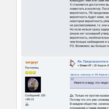
командуют ими или сами им
Х становится достаточно в
поместить в изолятор. Посл
вероятность. ПК продолжает
вероятность будет ниже, че
некоторая вероятность уби
не рассматриваем, т.к. они 
Но если нельзя сразу заде
(иначе нет оснований утвер
вероятность, необязательн
чем больше наблюдения и о
P.S. Возможно, вы больше п
Re: Предсказатели и
sergeyr
«
Ответ #7 :
28 Апреля 20
Постоялец
Цитата: outcasty от 28 Апреля 
Имеете в виду, что люди
Да. Только не против назва
Сообщений: 100
+38/-21
Потому что это уже сложив
В каждом обществе, начина
отношение к таким людям с