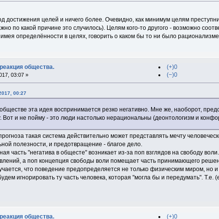
д достижения целей и ничего более. Очевидно, как минимум целям преступни
жно по какой причине это случилось). Целям кого-то другого - возможно соотв
имея определённости в целях, говорить о каком бы то ни было рационализме
 реакция общества.
(+)0
(−)0
17, 03:07 »
2017, 00:27
обществе эта идея воспринимается резко негативно. Мне же, наоборот, пред
 Вот и не пойму - это люди настолько нерациональны (деонтологизм и конфо
прогноза такая система действительно может представлять мечту человеческ
ной полезности, и предотвращение - благое дело.
ная часть "негатива в общесте" возникает из-за поп взглядов на свободу во
лений, а поп концепция свободы воли помещает часть принимающего решени
олучается, что поведение предопределяется не только физическим миром, но и
дем игнорировать ту часть человека, которая "могла бы и передумать". Т.е. 
 реакция общества.
(+)0