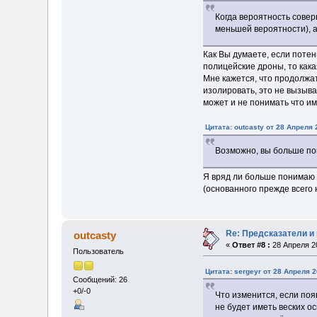
Когда вероятность совер
меньшей вероятности), а
Как Вы думаете, если потен
полицейские дроны, то как
Мне кажется, что продолжат
изолировать, это не вызывае
может и не понимать что и
Цитата: outcasty от 28 Апреля 
Возможно, вы больше пон
Я вряд ли больше понимаю 
(основанного прежде всего
Re: Предсказатели и
outcasty
«
Ответ #8 :
28 Апреля 20
Пользователь
Цитата: sergeyr от 28 Апреля 2
Сообщений: 26
+0/-0
Что изменится, если по
не будет иметь веских о