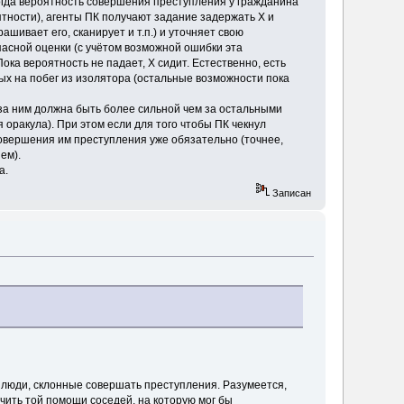
огда вероятность совершения преступления у гражданина
тности), агенты ПК получают задание задержать Х и
шивает его, сканирует и т.п.) и уточняет свою
пасной оценки (с учётом возможной ошибки эта
ока вероятность не падает, Х сидит. Естественно, есть
ых на побег из изолятора (остальные возможности пока
 за ним должна быть более сильной чем за остальными
оракула). При этом если для того чтобы ПК чекнул
овершения им преступления уже обязательно (точнее,
ем).
а.
Записан
 люди, склонные совершать преступления. Разумеется,
чить той помощи соседей, на которую мог бы