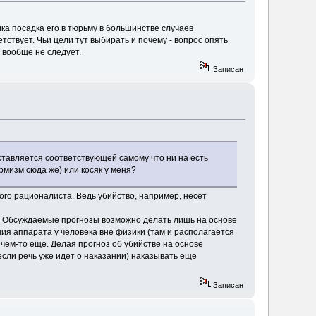
ка посадка его в тюрьму в большинстве случаев
етствует. Чьи цели тут выбирать и почему - вопрос опять
 вообще не следует.
Записан
ставляется соответствующей самому что ни на есть
рмизм сюда же) или косяк у меня?
ого рационалиста. Ведь убийство, например, несет
ли. Обсуждаемые прогнозы возможно делать лишь на основе
я аппарата у человека вне физики (там и располагается
 чем-то еще. Делая прогноз об убийстве на основе
(если речь уже идет о наказании) наказывать еще
Записан