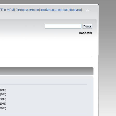
 ГП и МРМ
] [
Умнеем вместе
] [
мобильная версия форума
]
Новости:
 (0%)
 (0%)
(20%)
(10%)
(70%)