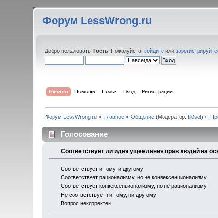
Форум LessWrong.ru
Добро пожаловать,
Гость
. Пожалуйста,
войдите
или
зарегистрируйте
Начало
Помощь
Поиск
Вход
Регистрация
Форум LessWrong.ru
»
Главное
»
Общение
(Модератор:
fil0sof
) »
Пр
Голосование
Соответствует ли идея ущемления прав людей на ос
Соответствует и тому, и другому
Соответствует рационализму, но не конвексенционализму
Соответствует конвексенционализму, но не рационализму
Не соответствует ни тому, ни другому
Вопрос некорректен