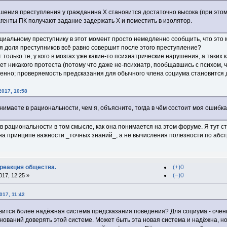
шения преступления у гражданина Х становится достаточно высока (при это
генты ПК получают задание задержать Х и поместить в изолятор.
циальному преступнику в этот момент просто немедленно сообщить, что это 
ая доля преступников всё равно совершит после этого преступление?
 только те, у кого в мозгах уже какие-то психиатрические нарушения, а таких
т никакого протеста (потому что даже не-психиатр, пообщавшись с психом, час
менно; проверяемость предсказания для обычного члена социума становится 
2017, 10:58
имаете в рациональности, чем я, объясните, тогда в чём состоит моя ошибка
в рациональности в том смысле, как она понимается на этом форуме. Я тут с
 на принципе важности _точных знаний_, а не вычисления полезности по абс
 реакция общества.
(+)0
(−)0
17, 12:25 »
017, 11:42
явится более надёжная система предсказания поведения? Для социума - очен
снований доверять этой системе. Может быть эта новая система и надёжна, но 