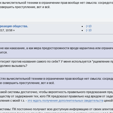
ях вычислительной техники в ограничении прав вообще нет смысла: сосредот
овершить преступление, вот и всё.
 реакция общества.
(+)0
(−)0
17, 10:58 »
не как наказание, а как мера предосторожности вроде карантина или огранич
зится.
отесуют против названия самого по себе? У меня используется "ущемление пра
о должно вызывать?
остях вычислительной техники в ограничении прав вообще нет смысла: сосре
е совершить преступление, вот и всё.
акой системы достаточно, чтобы вероятность правильного предсказания п
еству от задержания тех, кого ПК предсказал правильно над вредом от заде
ения с моей т.з. -
это ждать получения дополнительных свидетельств
ценой 
системы: ПК постоянно получает всю доступную информацию от своих агенто