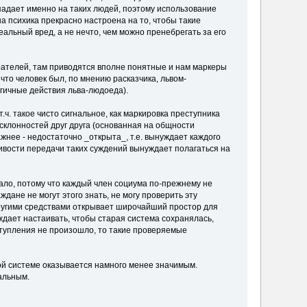
падает именно на таких людей, поэтому использование
а психика прекрасно настроена на то, чтобы такие
еальный вред, а не нечто, чем можно пренебрегать за его
ирателей, там приводятся вполне понятные и нам маркеры
 что человек был, по мнению расказчика, львом-
огичные действия льва-людоеда).
.ч. такое чисто сигнальное, как маркировка преступника
склонностей друг друга (основанная на общности
жнее - недостаточно _открыта_, т.е. вынуждает каждого
ивости передачи таких суждений вынуждает полагаться на
ало, потому что каждый член социума по-прежнему не
дане не могут этого знать, не могу проверить эту
другими средствами открывает широчайший простор для
ждает настаивать, чтобы старая система сохранялась,
ступления не произошло, то такие проверяемые
кой системе оказывается намного менее значимым.
альным.