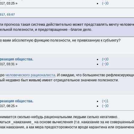
(−)0
17, 03:25 »
017, 03:07
ти прогноза такая система действительно может представлять мечту человеч
ельной полезности, и предотвращение - благое дело.
ю вами абсолютную функцию полезности, не привязанную к субъекту?
 реакция общества.
(+)0
(−)0
17, 03:31 »
про
человеческого рационалиста
. И ожидаю, что большинство рефлексирующи
торый недавно был живым) имеет отрицательное значение полезности.
 реакция общества.
(+)1
(−)0
17, 08:25 »
нимается сколько-нибудь рациональными людьми сильно негативно.
аться _наказание_ на основе вычисления (т.е. наказание за не совершенный 
как наказание, а как мера предосторожности вроде карантина или ограничени