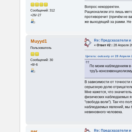
Вопрос некорректен.
Сообщений: 312
Рационализм это лишь мето
+26/-27
противоречит (причём не ва
же выходящий за рамки. Не 
Re: Предсказатели и
Muyyd1
«
Ответ #2 :
28 Апреля 20
Пользователь
Цитата: outcasty от 28 Апреля 
Сообщений: 30
+8/-6
По моим наблюдениям в 
труЪ-консеквенциолизму.
В зависимости от точности 
серьезную долю отрицатель
Мне кажется, что значитель
физических наблюдаемых яв
"свобода воли"). Так что п
наблюдаемых явлений, мы бу
невиновного человека.
Re: Предсказатели и
nar