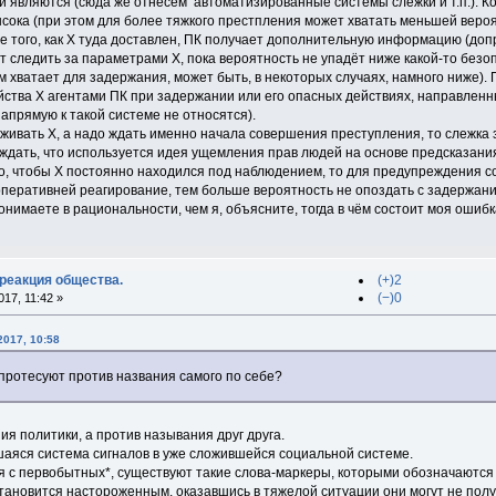
и являются (сюда же отнесём автоматизированные системы слежки и т.п.). К
ысока (при этом для более тяжкого престпления может хватать меньшей вероя
е того, как Х туда доставлен, ПК получает дополнительную информацию (допра
 следить за параметрами Х, пока вероятность не упадёт ниже какой-то безо
м хватает для задержания, может быть, в некоторых случаях, намного ниже). П
йства Х агентами ПК при задержании или его опасных действиях, направленн
напрямую к такой системе не относятся).
рживать Х, а надо ждать именно начала совершения преступления, то слежка
ждать, что используется идея ущемления прав людей на основе предсказания 
о, чтобы Х постоянно находился под наблюдением, то для предупреждения с
перативней реагирование, тем больше вероятность не опоздать с задержани
онимаете в рациональности, чем я, объясните, тогда в чём состоит моя ошибк
 реакция общества.
(+)2
(−)0
17, 11:42 »
2017, 10:58
 протесуют против названия самого по себе?
ния политики, а против называния друг друга.
шаяся система сигналов в уже сложившейся социальной системе.
я с первобытных*, существуют такие слова-маркеры, которыми обозначаются
тановится настороженным, оказавшись в тяжелой ситуации они могут не полу