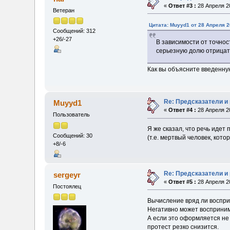
«
Ответ #3 :
28 Апреля 20
Ветеран
Цитата: Muyyd1 от 28 Апреля 2
Сообщений: 312
+26/-27
В зависимости от точнос
серьезную долю отрицат
Как вы объясните введенну
Re: Предсказатели и
Muyyd1
«
Ответ #4 :
28 Апреля 20
Пользователь
Я же сказал, что речь идет 
Сообщений: 30
(т.е. мертвый человек, ко
+8/-6
Re: Предсказатели и
sergeyr
«
Ответ #5 :
28 Апреля 20
Постоялец
Вычисление вряд ли воспри
Негативно может восприним
А если это оформляется не 
протест резко снизится.