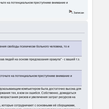
очьте на потенциальном преступнике внимание и
Записан
ения свободы психически больного человека, то и
в людей на основе предсказания оракула" - с вашей т.з.
доточьте на потенциальном преступнике внимание и
редсказывающим компьютером была достаточно высока для
ржания тех, в ком он ошибся. Собственно, дожидаться
возрастания рисков и увеличения затрат ресурсов на
в, которые сотрудничают с основными её сборщиками,