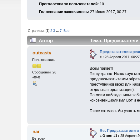
Проголосовало пользователей:
10
Голосование закончилось:
27 Июля 2017, 00:27
Страницы: [
1
]
2
3
...
7
Все
Автор
Тема: Предсказатели 
Предсказатели и реа
outcasty
«
:
28 Апреля 2017, 00:27
Пользователь
Всем привет!
Сообщений: 26
Пишу кратко. Используя ме
+0/-0
предсказывать таким образ
преступников (всех или ка
отдельная организация).
По моим наблюдениям в общ
консеквенциолизму. Вот и н
Также хотелось бы узнать 
Re: Предсказатели и
nar
«
Ответ #1 :
28 Апреля 20
Ветеран