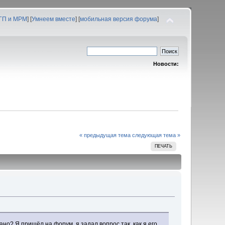
 ГП и МРМ
] [
Умнеем вместе
] [
мобильная версия форума
]
Новости:
« предыдущая тема
следующая тема »
ПЕЧАТЬ
сано? Я пришёл на форум, я задал вопрос так, как я его