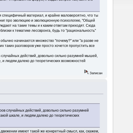
аки специфичный материал, и крайне маловероятно, что ты
 книг про эволюцию и эволюционную психологию, "Общей
ссуждают на такие темы и к каким ответам приходят. Сюда
близки к тематике лессвронга, будь то "рациональность"
", обычно начинаются множество "почему?" или "а разве не
ких таких разговоров уже просто хочется пропустить все
ов случайных действий, довольно сильно разумней мышей,
, и людям далеко до теоретических возможностей
Записан
оров случайных действий, довольно сильно разумней
акой шкале, и людям далеко до теоретических
 движении имеют такой же конкретный смысл, как, скажем,