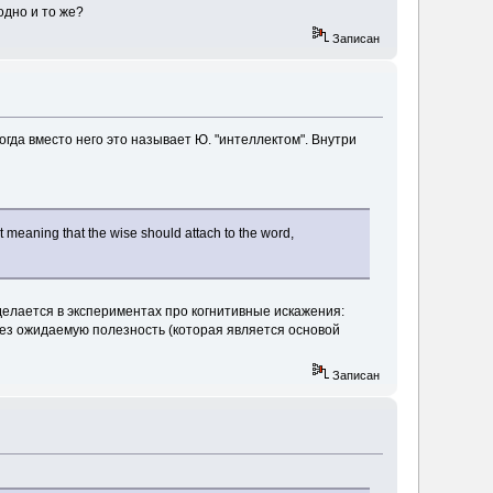
одно и то же?
Записан
ногда вместо него это называет Ю. "интеллектом". Внутри
nt meaning that the wise should attach to the word,
делается в экспериментах про когнитивные искажения:
рез ожидаемую полезность (которая является основой
Записан