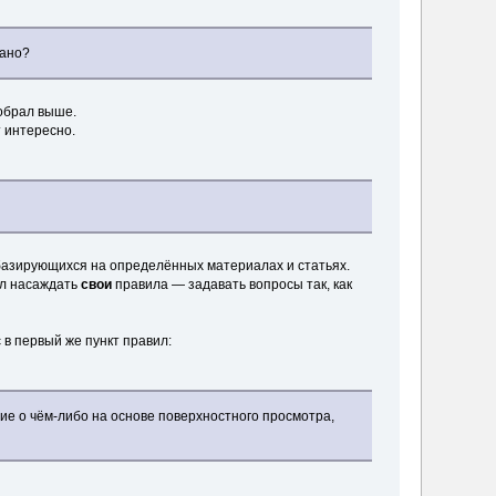
сано?
зобрал выше.
т интересно.
базирующихся на определённых материалах и статьях.
ал насаждать
свои
правила — задавать вопросы так, как
 в первый же пункт правил:
ниe o чём-либo нa oснoвe пoвeрхнoстнoгo прoсмoтрa,