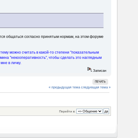
ается общаться согласно принятым нормам, на этом форуме
ему можно считать в какой-то степени "показательным
мина "некооперативность", чтобы сделать это наглядным
мне в личку.
Записан
ПЕЧАТЬ
« предыдущая тема
следующая тема »
Перейти в: