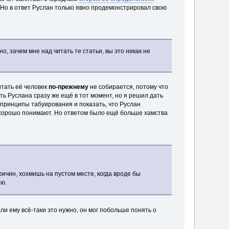
. Но в ответ Руслан только явно продемонстрировал свою
о, зачем мне над читать те статьи, вы это никак не
читать её человек
по-прежнему
не собирается, потому что
ь Руслана сразу же ещё в тот момент, но я решил дать
 принципы табуирования и показать, что Руслан
о хорошо понимают. Но ответом было ещё больше хамства
ричин, хохмишь на пустом месте, когда вроде бы
аю.
ли ему всё-таки это нужно, он мог побольше понять о