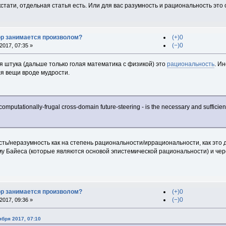
стати, отдельная статья есть. Или для вас разумность и рациональность это 
ор занимается произволом?
(+)0
(−)0
017, 07:35 »
штука (дальше только голая математика с физикой) это
рациональность
. И
ся вещи вроде мудрости.
- computationally-frugal cross-domain future-steering - is the necessary and sufficie
ть/неразумность как на степень рациональности/иррациональности, как это 
му Байеса (которые являются основой эпистемической рациональности) и че
ор занимается произволом?
(+)0
(−)0
017, 09:36 »
ября 2017, 07:10