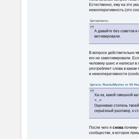
Естественно, ему на это ук
некооперативность (это со
Цитировать
А давайте без советов и 
мотивировали.
В вопросе действительно
ч
его не замотивировали. Есл
человеку шанс и написал в 
употребляет слова в каком
и некооперативности (сообщ
Цитата: RuslanMyslov от 09 Но
Ха-ха, какой смешной ка
<...>
Оцениваю степень твоей 
серьёзный разговор, к с
После чего я
снова
почему-т
сообществе, в которое приш