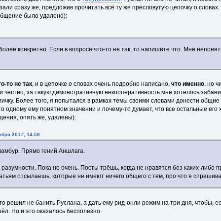
азали сразу же, предложив прочитать всё ту же пресловутую цепочку о словах
общение было удалено):
более конкретно. Если в вопросе что-то не так, то напишите что. Мне непонятн
то-то не так
, и в цепочке о словах очень подробно написано,
что именно
, но 
и честно, за такую демонстративную некооперативность мне хотелось забанит
личку. Более того, я попытался в рамках темы своими словами донести общие
-то одному ему понятном значении и почему-то думает, что все остальные ег
ения, опять же, удалены):
ября 2017, 14:58
ламбур. Прямо гений Аншлага.
разумности. Пока не очень. Посты трёшь, когда не нравятся без каких-либо п
татьям отсылаешь, которые не имеют ничего общего с тем, про что я спрашив
о решил не банить Руслана, а дать ему рид-онли режим на три дня, чтобы, ес
ёл. Но и это оказалось бесполезно.