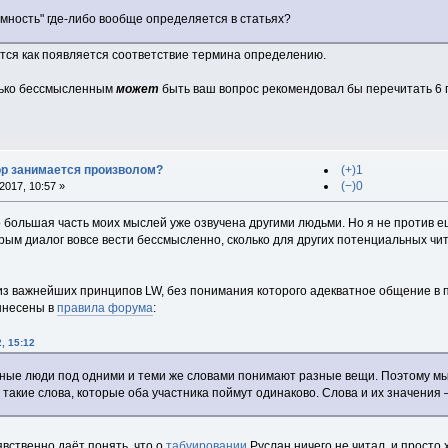
умность" где-либо вообще определяется в статьях?
тся как появляется соответствие термина определению.
лько бессмысленным
может
быть ваш вопрос рекомендовал бы перечитать 6 г
ор занимается произволом?
(+)1
(−)0
017, 10:57 »
 большая часть моих мыслей уже озвучена другими людьми. Но я не против е
торым диалог вовсе вести бессмысленно, сколько для других потенциальных ч
з важнейших принципов LW, без понимания которого адекватное общение в 
ынесены в
правила форума
:
, 15:12
зные люди под одними и теми же словами понимают разные вещи. Поэтому м
) такие слова, которые оба участника поймут одинаково. Слова и их значения
вственно даёт понять, что о
табуировании
Руслан ничего не читал, и просто