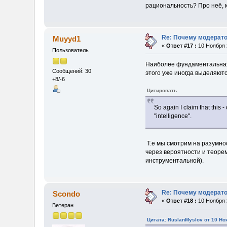
рациональность? Про неё, к
Re: Почему модерат
Muyyd1
«
Ответ #17 :
10 Ноября 2
Пользователь
Наиболее фундаментальная 
Сообщений: 30
этого уже иногда выделяют
+8/-6
Цитировать
So again I claim that this 
"intelligence".
Т.е мы смотрим на разумнос
через вероятности и теоре
инструментальной).
Re: Почему модерат
Scondo
«
Ответ #18 :
10 Ноября 2
Ветеран
Цитата: RusIanMyslov от 10 Но