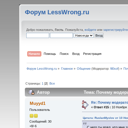
Форум LessWrong.ru
Добро пожаловать,
Гость
. Пожалуйста,
войдите
или
зарегистрируйте
Начало
Помощь
Поиск
Вход
Регистрация
Форум LessWrong.ru
»
Главное
»
Общение
(Модератор:
fil0sof
) »
По
Страницы:
1
[
2
]
Все
Автор
Тема: Почему модера
Re: Почему модерат
Muyyd1
«
Ответ #15 :
10 Ноября 2
Пользователь
Цитата: RusIanMyslov от 10 Но
Сообщений: 30
+8/-6
С чего ты взял, что мне 