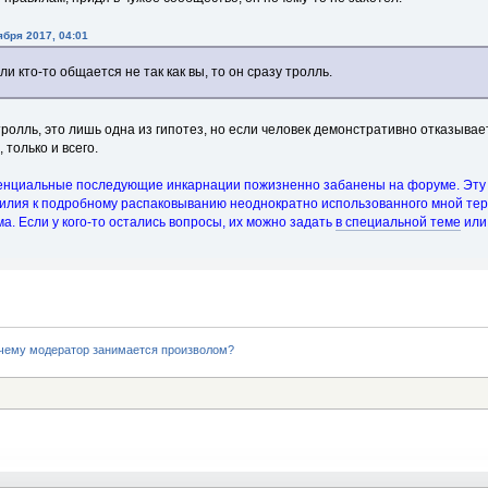
ября 2017, 04:01
ли кто-то общается не так как вы, то он сразу тролль.
тролль, это лишь одна из гипотез, но если человек демонстративно отказыв
 только и всего.
тенциальные последующие инкарнации пожизненно забанены на форуме. Эту т
силия к подробному распаковыванию неоднократно использованного мной тер
а. Если у кого-то остались вопросы, их можно задать
в специальной теме
или 
чему модератор занимается произволом?