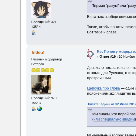
Термин "разум" или "раз
В статьях вообще описывае
Сообщений: 321
+35/-4
Также, чтобы понять наско
Вот тебе и слава.
Re: Почему модерат
fil0sof
«
Ответ #19 :
10 Ноября 2
Главный модератор
Ветеран
Довольно показательно, что
столько для Руслана, с ко
прозрачными.
Цепочка про слова
— один и
пояснениям эксплицитно в
Сообщений: 970
+55/-3
Цитата: Админ от 02 Июля 2012
Мы знаем, что порой ра
(
или специально вводим
Изначальный вопрос темы я