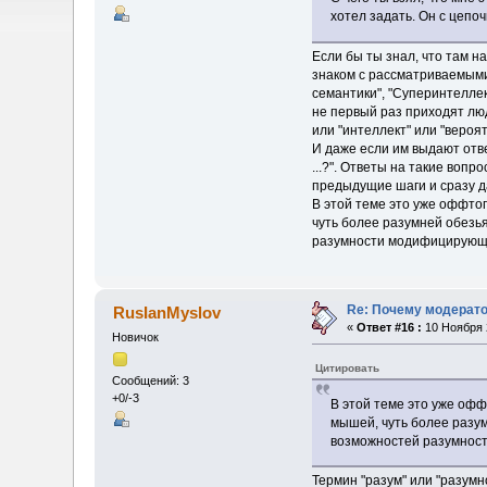
хотел задать. Он с цепо
Если бы ты знал, что там н
знаком с рассматриваемыми 
семантики", "Суперинтеллект
не первый раз приходят люд
или "интеллект" или "вероят
И даже если им выдают отве
...?". Ответы на такие воп
предыдущие шаги и сразу д
В этой теме это уже оффтоп
чуть более разумней обезь
разумности модифицирующе
Re: Почему модерат
RusIanMyslov
«
Ответ #16 :
10 Ноября 2
Новичок
Цитировать
Сообщений: 3
+0/-3
В этой теме это уже офф
мышей, чуть более разу
возможностей разумнос
Термин "разум" или "разумн