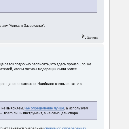
лаву "Алисы в Зазеркалье".
Записан
щё разок подробно расписать, что здесь произошло: не
итателей, чтобы мотивы модерации были более
принципе невозможно. Наиболее важные статьи с
ы не выясняем,
чьё определение лучше
, а используем
 — всего лишь инструмент, а не самоцель спора.
 хочет заняться очередным
спором об определениях
.