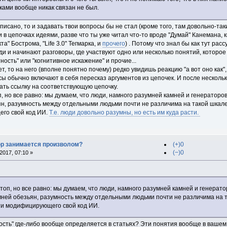
чками вообще никак связан не был.
аписано, то и задавать твои вопросы бы не стал (кроме того, там довольно-т
в цепочках идеями, разве что ты уже читал что-то вроде "Думай" Канемана,
а" Бострома, "Life 3.0" Тегмарка, и
прочего
) . Потому что знал бы как тут ра
и и начинают разговоры, где участвуют одно или несколько понятий, которое 
ность" или "когнитивное искажение" и прочие...
т, то на него (вполне понятно почему) редко увидишь реакцию "а вот оно как
росы обычно включают в себя пересказ аргументов из цепочек. И после несколь
ать ссылку на соответствующую цепочку.
, но все равно: мы думаем, что люди, намного разумней камней и генератор
ян, разумность между отдельными людьми почти не различима на такой шкале
го свой код ИИ.
Т.е. люди довольно разумны, но есть им куда расти.
ор занимается произволом?
(+)0
(−)0
017, 07:10 »
топ, но все равно: мы думаем, что люди, намного разумней камней и генерат
мней обезьян, разумность между отдельными людьми почти не различима на т
ти модифицирующего свой код ИИ.
ость" где-либо вообще определяется в статьях? Эти понятия вообще в вашем