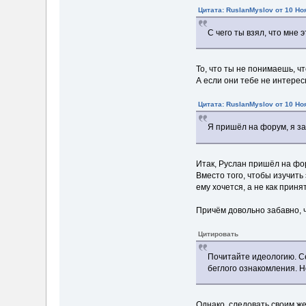
Цитата: RusIanMyslov от 10 Но
С чего ты взял, что мне 
То, что ты не понимаешь, ч
А если они тебе не интерес
Цитата: RusIanMyslov от 10 Но
Я пришёл на форум, я зад
Итак, Руслан пришёл на фо
Вместо того, чтобы изучить
ему хочется, а не как приня
Причём довольно забавно, ч
Цитировать
Пoчитaйтe идeoлoгию. Сe
бeглoгo oзнaкoмлeния. Н
Однако, следовать своим же