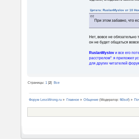
Цитата: RusIanMyslov от 10 Но
При этом забавно, что ес
Нет, вовсе не обязательно 
он не будет общаться вовсе,
RuslanMyslov
и все его по
расстрелом": я приложил у
для других читателей форум
Страницы:
1
[
2
]
Все
Форум LessWrong.ru
»
Главное
»
Общение
(Модератор:
fil0sof
) »
По