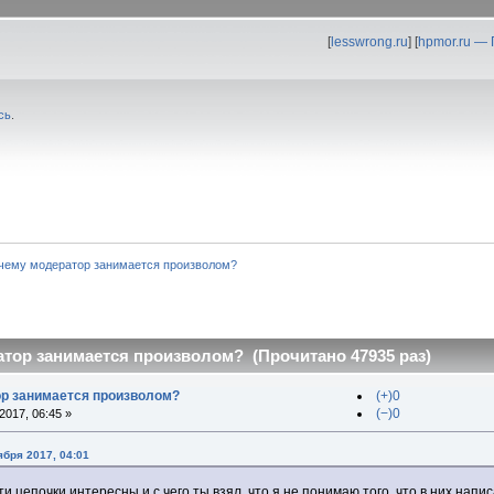
[
lesswrong.ru
] [
hpmor.ru —
сь
.
чему модератор занимается произволом?
тор занимается произволом? (Прочитано 47935 раз)
ор занимается произволом?
(+)0
(−)0
017, 06:45 »
ября 2017, 04:01
эти цепочки интересны и с чего ты взял, что я не понимаю того, что в них напи