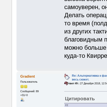
самоуверен, о
Делать операци
то время (пол
из других такт
благовидным п
можно больше 
куда-то Квирре
Re: Альтернативка к фа
Gradient
весь сюжет.
Пользователь
«
Ответ #9 :
27 Декабря 2018, 12:5
Сообщений: 89
+31/-0
Цитировать