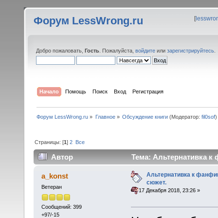
Форум LessWrong.ru
[
lesswro
Добро пожаловать,
Гость
. Пожалуйста,
войдите
или
зарегистрируйтесь
.
Начало
Помощь
Поиск
Вход
Регистрация
Форум LessWrong.ru
»
Главное
»
Обсуждение книги
(Модератор:
fil0sof
)
Страницы: [
1
]
2
Все
Автор
Тема: Альтернативка к 
Альтернативка к фанфик
a_konst
сюжет.
Ветеран
«
:
17 Декабря 2018, 23:26 »
Сообщений: 399
+97/-15