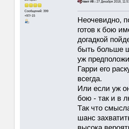
«
Ответ #8 :
27 Декабря 2018, 11:5
Сообщений: 399
+97/-15
Неочевидно, п
готов к бою им
догадкой пойд
быть больше ш
уж предположит
Гарри его раск
всегда.
Или если уж он
бою - так и в 
Так что смысл
шанс захватить
высока вероятн