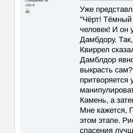
Сообщений: 89
+31/-0
Уже представл
"Чёрт! Тёмный 
человек! И он
Дамбдору. Так
Квиррел сказал
Дамблдор явно 
выкрасть сам?
притворяется 
манипулироват
Камень, а зат
Мне кажется, 
этом этапе. Р
спасения лучш