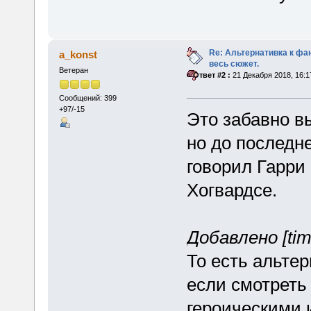
Re: Альтернативка к фа
a_konst
весь сюжет.
Ветеран
«
Ответ #2 :
21 Декабря 2018, 16:1
Сообщений: 399
+97/-15
Это забавно в
но до последне
говорил Гарри 
Хогвардсе.
Добавлено [tim
То есть альте
если смотреть
героическими и