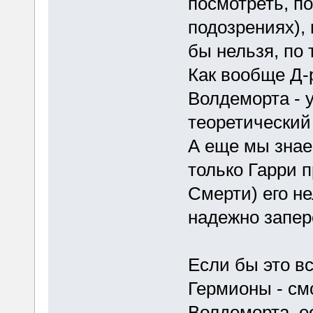
посмотреть, п
подозрениях),
бы нельзя, по
Как вообще Д-
Волдеморта - у
теоретический
А еще мы знаем
только Гарри 
Смерти) его н
надежно запере
Если бы это в
Гермионы - см
Волдеморта, е