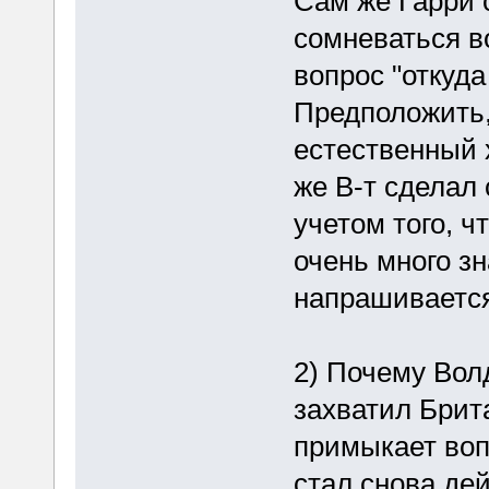
Сам же Гарри 
сомневаться в
вопрос "откуда
Предположить, 
естественный х
же В-т сделал
учетом того, ч
очень много зн
напрашивается
2) Почему Волд
захватил Брит
примыкает воп
стал снова дей