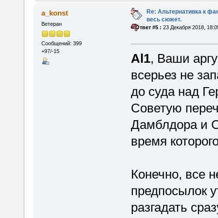
Re: Альтернативка к фа
a_konst
весь сюжет.
Ветеран
«
Ответ #5 :
23 Декабря 2018, 18:0
Сообщений: 399
+97/-15
Al1
, Ваши арг
всерьез не за
до суда над Г
Советую переч
Дамблдора и Сн
время которого
Конечно, все н
предпосылок у
разгадать сраз