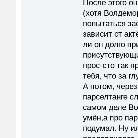
После этого он
(хотя Волдемор
попытаться зас
зависит от акт
ли он долго пр
присутствующих
прос-сто так 
тебя, что за г
А потом, через
парселтанге сл
самом деле Во
умён,а про па
подумал. Ну и