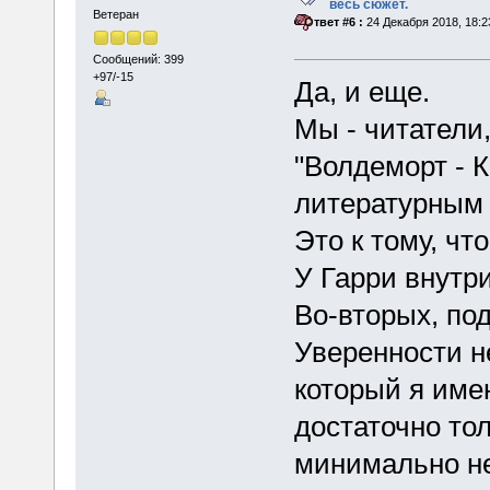
весь сюжет.
Ветеран
«
Ответ #6 :
24 Декабря 2018, 18:2
Сообщений: 399
+97/-15
Да, и еще.
Мы - читатели
"Волдеморт - К
литературным 
Это к тому, чт
У Гарри внутри
Во-вторых, по
Уверенности н
который я име
достаточно тол
минимально не