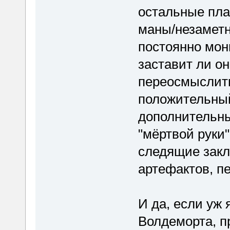
остальные пла
маны/незаметн
постоянно мон
заставит ли о
переосмыслить
положительный
дополнительны
"мёртвой руки
следящие закл
артефактов, п
И да, если уж 
Волдеморта, п