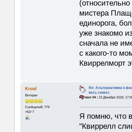
(относительно
мистера Плащ-
единорога, бол
уже знакомо из
сначала не им
с какого-то мо
Квиррелморт э
Re: Альтернативка к фа
Kroid
весь сюжет.
Ветеран
«
Ответ #4 :
23 Декабря 2018, 17:0
Сообщений: 779
+62/-7
Я помню, что 
"Квиррелл сли