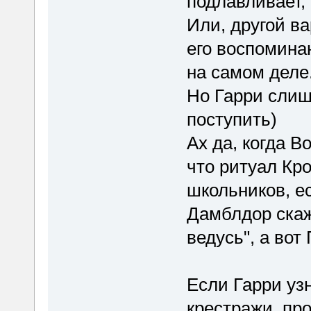
подлавливает, 
Или, другой ва
его воспоминан
на самом деле
Но Гарри слиш
поступить)
Ах да, когда В
что ритуал Кр
школьников, е
Дамблдор скаж
ведусь", а вот 
Если Гарри узн
крестражи, пр