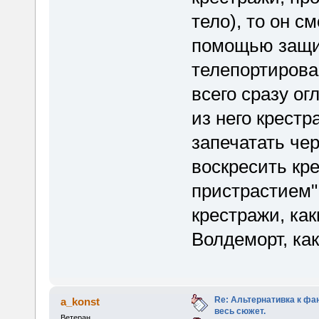
тело), то он с
помощью защит
телепортирова
всего сразу о
из него крест
запечатать че
воскресить кре
пристрастием" 
крестражи, как
Волдеморт, как
Re: Альтернативка к фа
a_konst
весь сюжет.
Ветеран