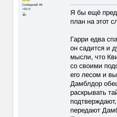
Сообщений: 89
+31/-0
Я бы ещё пред
план на этот с
Гарри едва сп
он садится и д
мысли, что Кв
со своими под
его лесом и в
Дамблдор обещ
раскрывать та
подтверждают, 
передают Дамб