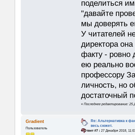
поделиться им
"давайте пров
мы доверять е
У читателей н
директора она е
факту - ровно 
ею реально во
профессору За
личность, но 
достаточный п
«
Последнее редактирование: 25 Д
Re: Альтернативка к фа
Gradient
весь сюжет.
Пользователь
«
Ответ #7 :
27 Декабря 2018, 11:0