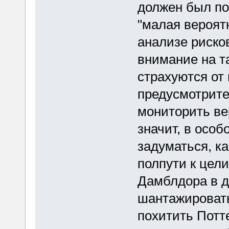
должен был пон
"малая вероят
анализе риско
внимание на т
страхуются от 
предусмотрите
мониторить вер
значит, в осо
задуматься, ка
полпути к цел
Дамблдора в д
шантажировать
похитить Потте