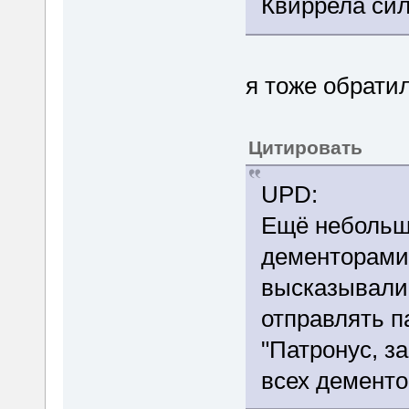
Квиррела си
я тоже обрати
Цитировать
UPD:
Ещё небольш
дементорами 
высказывали,
отправлять п
"Патронус, з
всех дементо