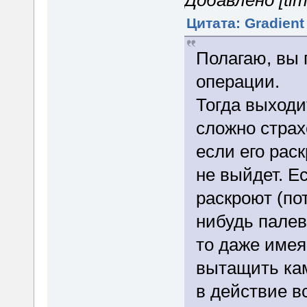
Добавлено [tim
Цитата: Gradient
Полагаю, вы 
операции.
Тогда выходи
сложно страх
если его рас
не выйдет. Ес
раскроют (по
нибудь палево
то даже имея
вытащить кам
в действие в