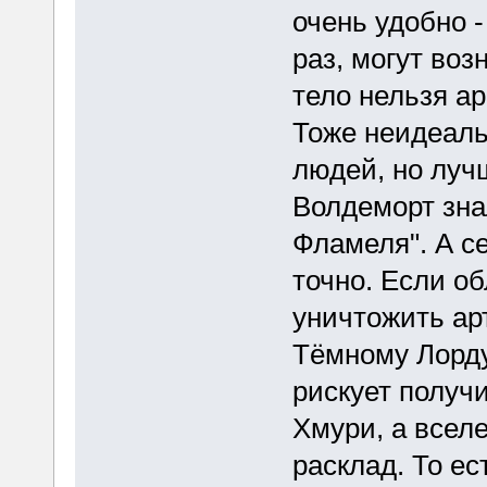
очень удобно -
раз, могут во
тело нельзя ар
Тоже неидеальн
людей, но лучш
Волдеморт знал
Фламеля". А се
точно. Если о
уничтожить ар
Тёмному Лорду
рискует получи
Хмури, а всел
расклад. То ес