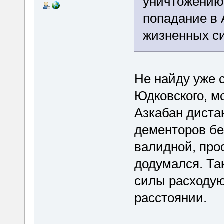
уничтожению 
попадание в 
жизненных си
Не найду уже с
Юдковского, мо
Азкабан диста
дементоров бе
валидной, прос
додумался. Так
силы расходую
расстоянии.