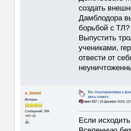
создать внешн
Дамблодора вы
борьбой с ТЛ?
Выпустить трол
учениками, гер
отвести от себ
неуничтоженн
Re: Альтернативка к фа
a_konst
весь сюжет.
Ветеран
«
Ответ #17 :
29 Декабря 2018, 15:
Сообщений: 399
+97/-15
Если исходить 
Вселенную без