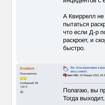
инцидентов с 
А Квиррелл не
пытаться раскр
что если Д-р п
раскроет, и ск
быстро.
Re: Альтернативка к фа
Gradient
весь сюжет.
Пользователь
«
Ответ #18 :
04 Января 2019, 09:3
Сообщений: 89
+31/-0
Полагаю, вы п
Тогда выходит