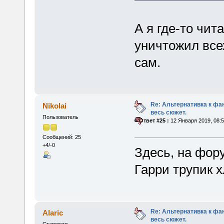
А я где-то чит
уничтожил все
сам.
Re: Альтернативка к фа
Nikolai
весь сюжет.
Пользователь
«
Ответ #25 :
12 Января 2019, 08:5
Сообщений: 25
+4/-0
Здесь, на фор
Гарри трупик 
Re: Альтернативка к фа
Alaric
весь сюжет.