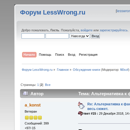
Форум LessWrong.ru
[
lesswro
Добро пожаловать,
Гость
. Пожалуйста,
войдите
или
зарегистрируйтесь
.
Начало
Помощь
Поиск
Вход
Регистрация
Форум LessWrong.ru
»
Главное
»
Обсуждение книги
(Модератор:
fil0sof
)
Страницы:
1
[
2
]
Все
Автор
Тема: Альтернативка к 
Re: Альтернативка к фа
a_konst
весь сюжет.
Ветеран
«
Ответ #15 :
29 Декабря 2018, 14:
Сообщений: 399
+97/-15