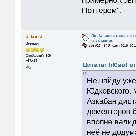
Поттером".
Re: Альтернативка к фа
a_konst
весь сюжет.
Ветеран
«
Ответ #27 :
14 Января 2019, 10:1
Сообщений: 399
+97/-15
Цитата: fil0sof о
Не найду уже
Юдковского, 
Азкабан дист
дементоров б
вполне валид
неё не додума