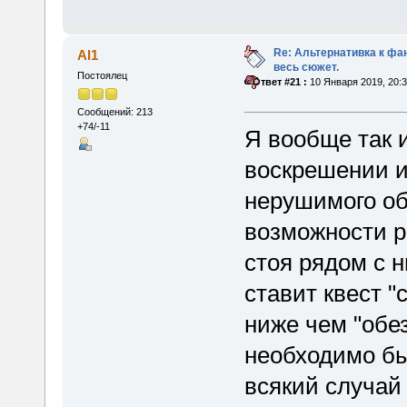
Re: Альтернативка к фа
Al1
весь сюжет.
Постоялец
«
Ответ #21 :
10 Января 2019, 20:3
Сообщений: 213
+74/-11
Я вообще так 
воскрешении и
нерушимого об
возможности р
стоя рядом с н
ставит квест "
ниже чем "обе
необходимо бы
всякий случай 