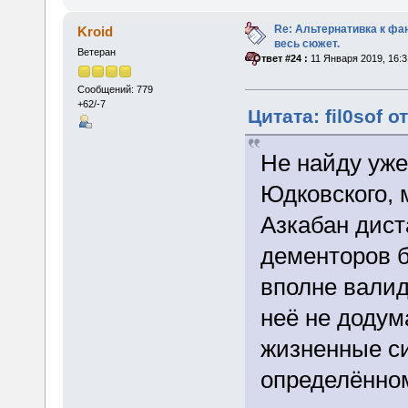
Re: Альтернативка к фа
Kroid
весь сюжет.
Ветеран
«
Ответ #24 :
11 Января 2019, 16:3
Сообщений: 779
+62/-7
Цитата: fil0sof о
Не найду уже
Юдковского, 
Азкабан дист
дементоров б
вполне валид
неё не додума
жизненные си
определённо