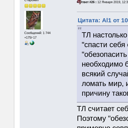
Старожил
«
Ответ #26 :
12 Января 2019, 12:3
Цитата: Al1 от 1
ТЛ настолько 
Сообщений: 1 744
+175/-17
"спасти себя
"обезопасить
необходимо 
всякий случа
ломать мир, 
причину тако
ТЛ считает се
Поэтому "обезо
примерно совпа