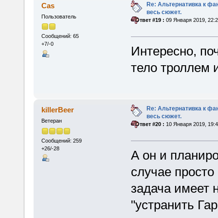
Re: Альтернативка к фа
Cas
весь сюжет.
Пользователь
«
Ответ #19 :
09 Января 2019, 22:2
Сообщений: 65
+7/-0
Интересно, по
тело троллем 
Re: Альтернативка к фа
killerBeer
весь сюжет.
Ветеран
«
Ответ #20 :
10 Января 2019, 19:4
Сообщений: 259
+26/-28
А он и планир
случае просто
задача имеет н
"устранить Гар