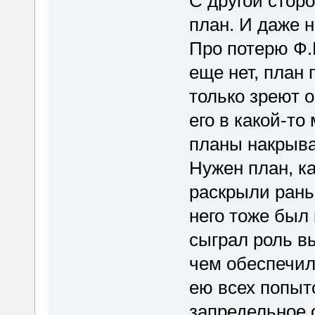
С другой сторо
план. И даже н
Про потерю Ф.К
еще нет, план 
только зреют о
его в какой-то
планы накрыва
Нужен план, ка
раскрыли раньш
него тоже был
сыграл роль 
чем обеспечил
ею всех попыто
запредельное 