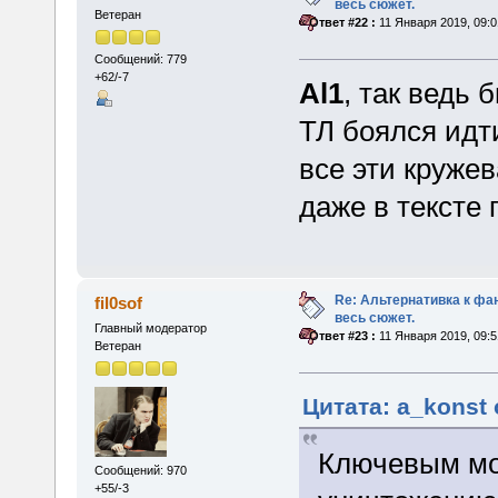
весь сюжет.
Ветеран
«
Ответ #22 :
11 Января 2019, 09:0
Сообщений: 779
+62/-7
Al1
, так ведь 
ТЛ боялся идт
все эти кружев
даже в тексте 
Re: Альтернативка к фа
fil0sof
весь сюжет.
Главный модератор
«
Ответ #23 :
11 Января 2019, 09:5
Ветеран
Цитата: a_konst 
Ключевым мо
Сообщений: 970
+55/-3