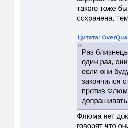
такого тоже б
сохранена, тем
Цитата: OverQuan
Раз близнец
один раз, он
если они буд
закончился о
против Флюма
допрашивать 
Флюма нет док
говорят что о