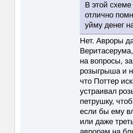
В этой схеме
отлично помн
уйму денег н
Нет. Авроры д
Веритасерума, 
на вопросы, за
розыгрыша и н
что Поттер иск
устраивал роз
петрушку, что
если бы ему в
или даже треть
аврорам на бл