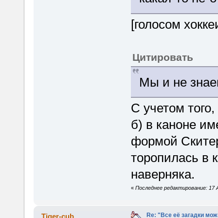
[голосом хокке
Цитировать
Мы и не знае
С учетом того,
б) в каноне и
формой Скитер
торопилась в 
наверняка.
«
Последнее редактирование: 17 Ав
Re: "Все её загадки мож
Tiger-cub