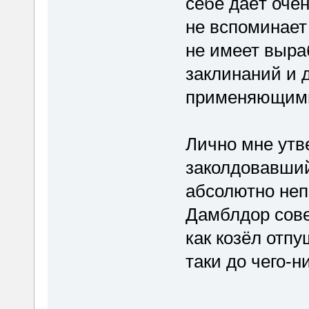
себе даёт оче
не вспоминает
не имеет выра
заклинаний и 
применяющими
Лично мне утв
заколдовавши
абсолютно не
Дамблдор сове
как козёл отп
таки до чего-н