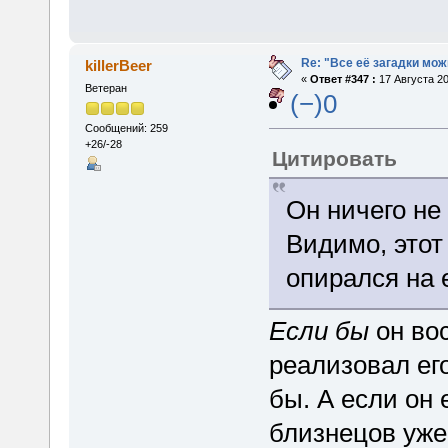
Re: "Все её загадки мож
killerBeer
«
Ответ #347 :
17 Августа 20
Ветеран
(−)0
Сообщений: 259
+26/-28
Цитировать
Он ничего не 
Видимо, этот 
опирался на 
Если бы
он во
реализовал ег
бы. А если он 
близнецов уже 