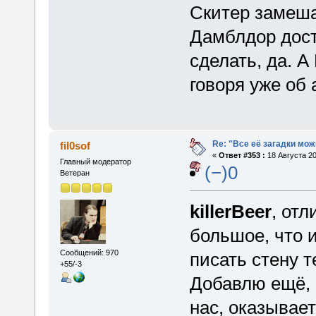
Скитер замеша
Дамблдор дост
сделать, да. 
говоря уже об 
Re: "Все её загадки мож
fil0sof
«
Ответ #353 :
18 Августа 20
Главный модератор
(−)0
Ветеран
killerBeer
, от
большое, что 
Сообщений: 970
писать стену 
+55/-3
Добавлю ещё, 
нас, оказывает