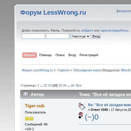
Форум LessWrong.ru
[
lesswro
Добро пожаловать,
Гость
. Пожалуйста,
войдите
или
зарегистрируйтесь
.
Начало
Помощь
Поиск
Вход
Регистрация
Форум LessWrong.ru
»
Главное
»
Обсуждение книги
(Модератор:
fil0sof
)
Страницы:
1
...
22
23
[
24
]
25
26
...
34
Все
Автор
Тема: "Все её загадки м
Re: "Все её загадки мож
Tiger-cub
«
Ответ #345 :
17 Августа 20
Пользователь
(−)0
Сообщений: 98
+10/-1