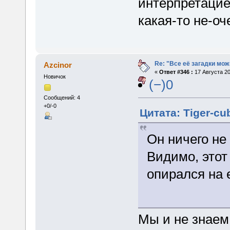
интерпретацие
какая-то не-оч
Re: "Все её загадки мож
Azcinor
«
Ответ #346 :
17 Августа 20
Новичок
(−)0
Сообщений: 4
+0/-0
Цитата: Tiger-cu
Он ничего не 
Видимо, этот 
опирался на 
Мы и не знаем 