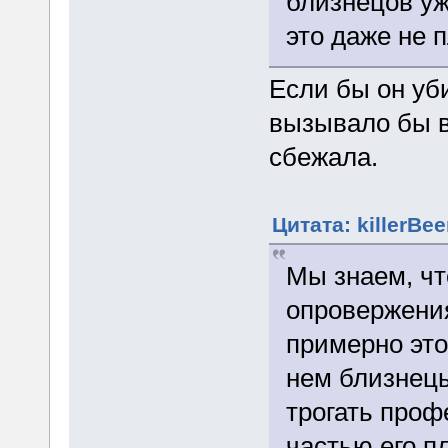
близнецов уже
это даже не 
Если бы он уби
вызывало бы в
сбежала.
Цитата: killerBee
Мы знаем, чт
опровержения
примерно это
нем близнецы
трогать проф
частью его п