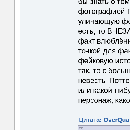
бы знать о то
фотографией П
уличающую фот
есть, то ВНЕЗ
факт влюблённ
точкой для фа
фейковую исто
так, то с бол
невесты Потте
или какой-ниб
персонаж, как
Цитата: OverQuan