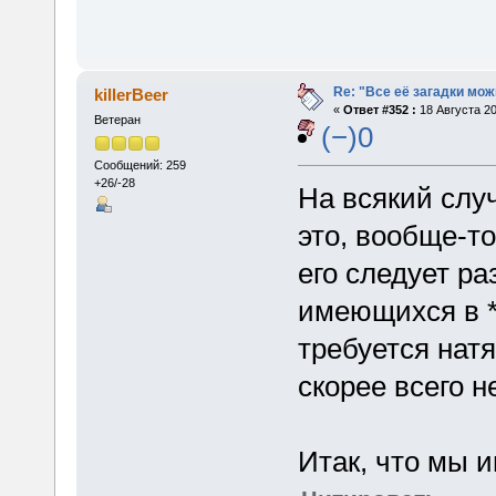
Re: "Все её загадки мож
killerBeer
«
Ответ #352 :
18 Августа 20
Ветеран
(−)0
Сообщений: 259
+26/-28
На всякий слу
это, вообще-то
его следует ра
имеющихся в *
требуется натя
скорее всего н
Итак, что мы 