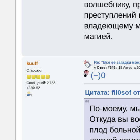
волшебнику, 
преступлений и
владеющему м
магией.
Re: "Все её загадки мож
kuuff
«
Ответ #349 :
18 Августа 20
Старожил
(−)0
Сообщений: 2 133
+220/-52
Цитата: fil0sof о
По-моему, мы
Откуда вы во
плод больной