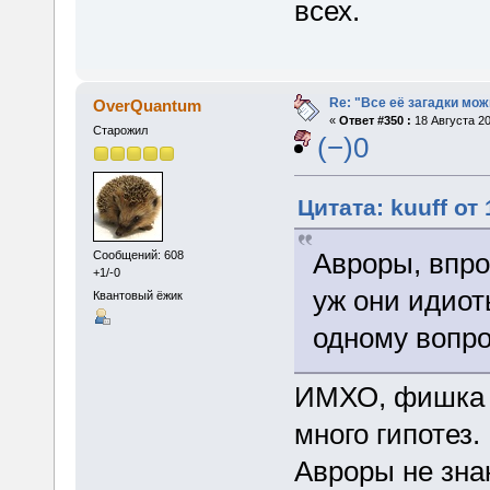
всех.
Re: "Все её загадки мож
OverQuantum
«
Ответ #350 :
18 Августа 20
Старожил
(−)0
Цитата: kuuff от 
Авроры, впро
Сообщений: 608
+1/-0
уж они идиот
Квантовый ёжик
одному вопро
ИМХО, фишка в
много гипотез.
Авроры не знаю