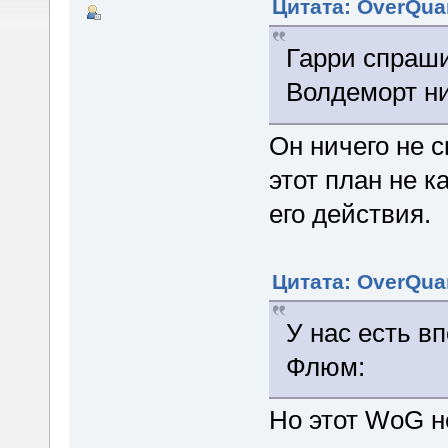
Цитата: OverQuan
Гарри спраши
Волдеморт ни
Он ничего не с
этот план не к
его действия.
Цитата: OverQuan
У нас есть в
Флюм:
Но этот WoG н