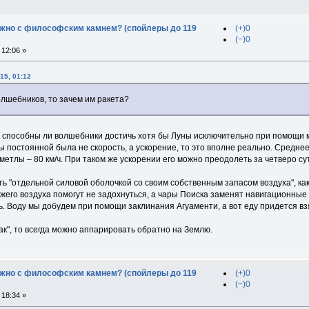
дужно с философским камнем? (спойлеры до 119
(+)0
(−)0
12:06 »
15, 01:12
олшебников, то зачем им ракета?
 способны ли волшебники достичь хотя бы Луны исключительно при помощи ма
ы постоянной была не скорость, а ускорение, то это вполне реально. Среднее
метлы – 80 км/ч. При таком же ускорении его можно преодолеть за четверо сут
ть "отдельной силовой оболочкой со своим собственным запасом воздуха", ка
жего воздуха помогут не задохнуться, а чары Поиска заменят навигационные
ть. Воду мы добудем при помощи заклинания Агуаменти, а вот еду придется взя
так", то всегда можно аппарировать обратно на Землю.
дужно с философским камнем? (спойлеры до 119
(+)0
(−)0
18:34 »