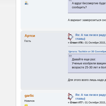
А вдруг бессмертие буде
сообщить?
А вариант заморозиться сно
Re: А так ли все ра
Артси
главы)
Гость
«
Ответ #76 :
01 Октября 2015, 
Цитата: Tachkin от 30 Сентября
Давайте еще раз:
Ученые изобрели вакцину
возрасте 25-30 лет и бо
Для этого всего лишь надо д
Re: А так ли все ра
garlic
главы)
Новичок
«
Ответ #77 :
01 Октября 2015, 