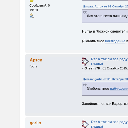
Сообщений: 0
Цитата: Артси от 01 Октября 20
+9/-91
Для этого всего лишь над
Ну так в "Ложной слепоте"
(Любопытное
наблюдение
п
Re: А так ли все ра
Артси
главы)
Гость
«
Ответ #78 :
01 Октября 2015, 
Цитата: garlic от 01 Октября 20
(Любопытное
наблюден
Запойник -- он как Бадер: 
Re: А так ли все ра
garlic
главы)