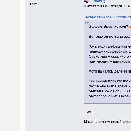
главы)
Гость
«
Ответ #80 :
02 Октября 2015, 
Цитата: garlic от 02 Октября 20
Эффект Эммы Уотсон?
Вот еще одно, "культуро
"Она видит дефект именн
природу как ущербную. Е
Страстная жажда иного 
партнерами – вампиром и
Хотя на самом деле ее 
"Хищником принято восхи
потребность все время 
обитали бок о бок. (...
обусловлена именно эти
Эмм.
Может, откроем новый топик