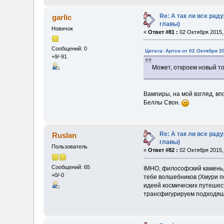
Re: А так ли все ра
garlic
главы)
Новичок
«
Ответ #81 :
02 Октября 2015, 
Сообщений: 0
Цитата: Артси от 02 Октября 20
+9/-91
Может, откроем новый т
Вампиры, на мой взгляд, вп
Беллы Свон.
Re: А так ли все ра
Ruslan
главы)
Пользователь
«
Ответ #82 :
02 Октября 2015, 
Сообщений: 65
IMHO, философский камень
+0/-0
тебе волшебников (Хмури п
идеей космических путешес
трансфигурируем подходящ