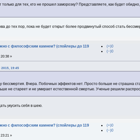
т только для тех, кто не прошел заморозку? Представляете, как будет обидно
ва до тех пор, пока не будет открыт более продвинутый способ стать бессме
дужно с философским камнем? (спойлеры до 119
(+)0
(−)0
20:38 »
 2015, 19:45
 бессмертия. Вчера. Побочных эффектов нет. Просто больше не страшна ста
льше не стареет и не умирает естественной смертью. Ученые решили распро
ать укусить себя в шею.
дужно с философским камнем? (спойлеры до 119
(+)0
(−)0
23:21 »