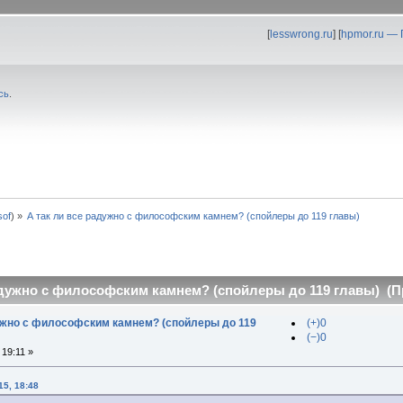
[
lesswrong.ru
] [
hpmor.ru —
сь
.
0sof
) »
А так ли все радужно с философским камнем? (спойлеры до 119 главы)
адужно с философским камнем? (спойлеры до 119 главы) (Пр
дужно с философским камнем? (спойлеры до 119
(+)0
(−)0
19:11 »
15, 18:48