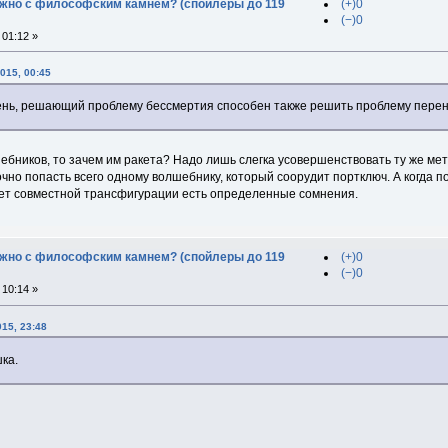
дужно с философским камнем? (спойлеры до 119
(+)0
(−)0
01:12 »
015, 00:45
нь, решающий проблему бессмертия способен также решить проблему пере
ебников, то зачем им ракета? Надо лишь слегка усовершенствовать ту же мет
чно попасть всего одному волшебнику, который соорудит портключ. А когда пор
ет совместной трансфигурации есть определенные сомнения.
дужно с философским камнем? (спойлеры до 119
(+)0
(−)0
10:14 »
15, 23:48
ка.