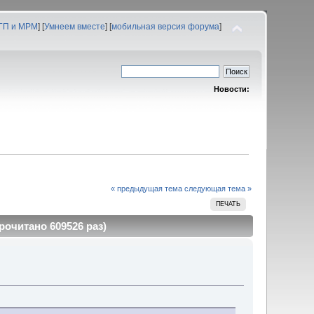
 ГП и МРМ
] [
Умнеем вместе
] [
мобильная версия форума
]
Новости:
« предыдущая тема
следующая тема »
ПЕЧАТЬ
очитано 609526 раз)