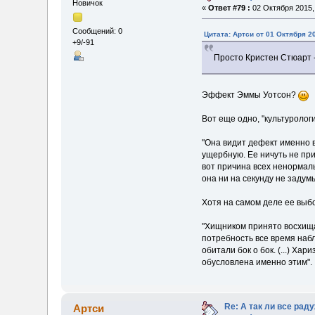
Новичок
«
Ответ #79 :
02 Октября 2015, 
Сообщений: 0
Цитата: Артси от 01 Октября 20
+9/-91
Просто Кристен Стюарт 
Эффект Эммы Уотсон?
Вот еще одно, "культуролог
"Она видит дефект именно в
ущербную. Ее ничуть не пр
вот причина всех ненормал
она ни на секунду не задум
Хотя на самом деле ее выб
"Хищником принято восхища
потребность все время наб
обитали бок о бок. (...) Х
обусловлена именно этим".
Re: А так ли все ра
Артси