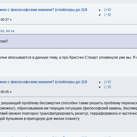
дужно с философским камнем? (спойлеры до 119
(+)0
(−)0
00:37 »
15, 00:14
опик?
олне вписываются в данную тему, а про Кристен Стюарт упомянули уже вы. Я в
дужно с философским камнем? (спойлеры до 119
(+)0
(−)0
00:45 »
, решающий проблему бессмертия способен также решить проблему перенас
оможеьт), обрисовываем им текущую ситуацию (философский камень, бессмерт
твий (можно повторно трансфигурировать рехету), терраформинга и частич
ий булыжник в пригодную для жизни планету