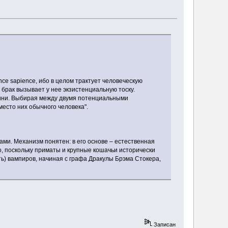
ce sapience, ибо в целом трактует человеческую
 брак вызывает у нее экзистенциальную тоску.
оини. Выбирая между двумя потенциальными
место них обычного человека".
ми. Механизм понятен: в его основе – естественная
, поскольку приматы и крупные кошачьи исторически
сть) вампиров, начиная с графа Дракулы Брэма Стокера,
Записан