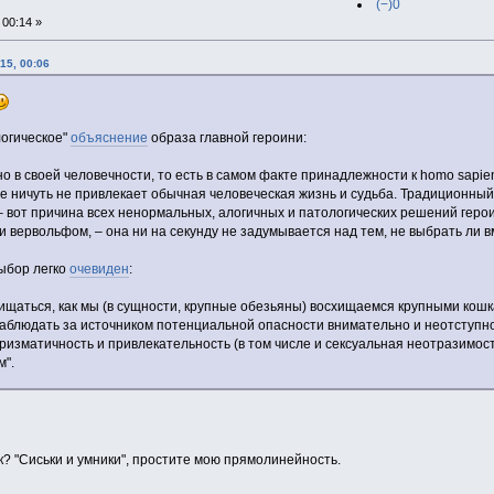
(−)0
00:14 »
15, 00:06
логическое"
объяснение
образа главной героини:
о в своей человечности, то есть в самом факте принадлежности к homo sapien
е ничуть не привлекает обычная человеческая жизнь и судьба. Традиционный
– вот причина всех ненормальных, алогичных и патологических решений гер
 вервольфом, – она ни на секунду не задумывается над тем, не выбрать ли в
выбор легко
очевиден
:
щаться, как мы (в сущности, крупные обезьяны) восхищаемся крупными кошка
наблюдать за источником потенциальной опасности внимательно и неотступно
) Харизматичность и привлекательность (в том числе и сексуальная неотразимо
м".
? "Сиськи и умники", простите мою прямолинейность.