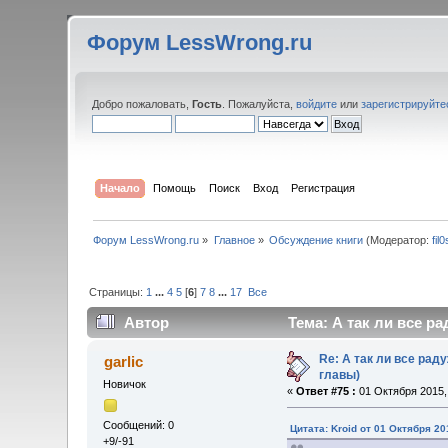
Форум LessWrong.ru
Добро пожаловать,
Гость
. Пожалуйста,
войдите
или
зарегистрируйте
Начало
Помощь
Поиск
Вход
Регистрация
Форум LessWrong.ru
»
Главное
»
Обсуждение книги
(Модератор:
fil
Страницы:
1
...
4
5
[
6
]
7
8
...
17
Все
Автор
Тема: А так ли все р
Re: А так ли все ра
garlic
главы)
Новичок
«
Ответ #75 :
01 Октября 2015, 
Сообщений: 0
Цитата: Kroid от 01 Октября 20
+9/-91