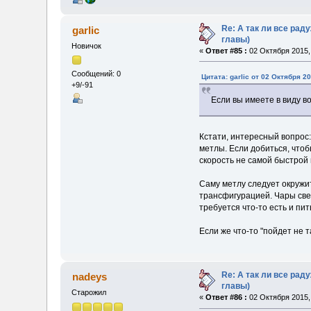
Re: А так ли все ра
garlic
главы)
Новичок
«
Ответ #85 :
02 Октября 2015, 
Сообщений: 0
Цитата: garlic от 02 Октября 20
+9/-91
Если вы имеете в виду в
Кстати, интересный вопрос:
метлы. Если добиться, чтоб
скорость не самой быстрой 
Саму метлу следует окружи
трансфигурацией. Чары све
требуется что-то есть и пи
Если же что-то "пойдет не 
Re: А так ли все ра
nadeys
главы)
Старожил
«
Ответ #86 :
02 Октября 2015, 