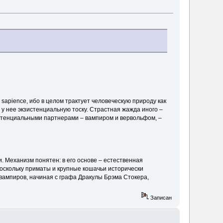
sapience, ибо в целом трактует человеческую природу как
у нее экзистенциальную тоску. Страстная жажда иного –
потенциальными партнерами – вампиром и вервольфом, –
. Механизм понятен: в его основе – естественная
оскольку приматы и крупные кошачьи исторически
) вампиров, начиная с графа Дракулы Брэма Стокера,
Записан