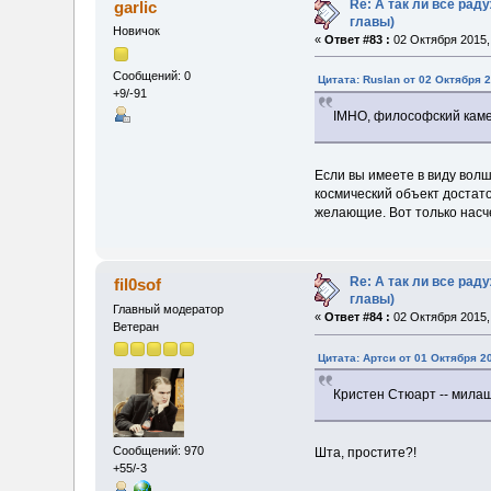
Re: А так ли все ра
garlic
главы)
Новичок
«
Ответ #83 :
02 Октября 2015, 
Сообщений: 0
Цитата: Ruslan от 02 Октября 2
+9/-91
IMHO, философский каме
Если вы имеете в виду волш
космический объект достато
желающие. Вот только насч
Re: А так ли все ра
fil0sof
главы)
Главный модератор
«
Ответ #84 :
02 Октября 2015, 
Ветеран
Цитата: Артси от 01 Октября 20
Кристен Стюарт -- милаш
Сообщений: 970
Шта, простите?!
+55/-3