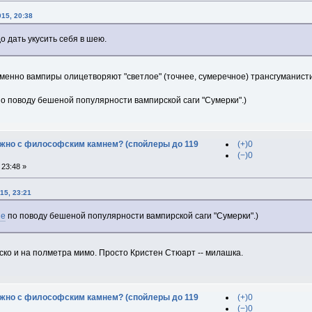
15, 20:38
о дать укусить себя в шею.
 именно вампиры олицетворяют "светлое" (точнее, сумеречное) трансгуманис
о поводу бешеной популярности вампирской саги "Сумерки".)
дужно с философским камнем? (спойлеры до 119
(+)0
(−)0
23:48 »
15, 23:21
ие
по поводу бешеной популярности вампирской саги "Сумерки".)
веско и на полметра мимо. Просто Кристен Стюарт -- милашка.
дужно с философским камнем? (спойлеры до 119
(+)0
(−)0