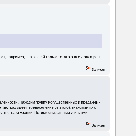
от, например, знаю о ней только то, что она сыграла роль
Записан
елённости. Находим группу могущественных и преданных
ие, грядущее перенаселение от этого), знакомим их с
ной трансфигурации. Потом совместными усилиями
Записан