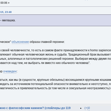
00:06 »
15, 23:48
-- милашка.
ическое"
объяснение
образа главной героини:
 своей человечности, то есть в самом факте принадлежности к homo sapience 
ивлекает обычная человеческая жизнь и судьба. Традиционный брак вызывает 
ьных, алогичных и патологических решений героини. Выбирая между двумя 
ывается над тем, не выбрать ли вместо них обычного человека".
ор
очевиден
:
ться, как мы (в сущности, крупные обезьяны) восхищаемся крупными кошками
людать за источником потенциальной опасности внимательно и неотступно, п
аризматичность и привлекательность (в том числе и сексуальная неотразимость
дужно с философским камнем? (спойлеры до 119
(+)0