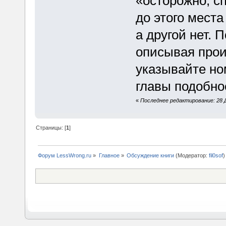
«осторожно, с
до этого места
а другой нет. 
описывая прои
указывайте но
главы подобно
«
Последнее редактирование: 28 Д
Страницы: [
1
]
Форум LessWrong.ru
»
Главное
»
Обсуждение книги
(Модератор:
fil0sof
)