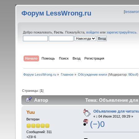
Форум LessWrong.ru
[
lesswro
Добро пожаловать,
Гость
. Пожалуйста,
войдите
или
зарегистрируйтесь
.
Начало
Помощь
Поиск
Вход
Регистрация
Форум LessWrong.ru
»
Главное
»
Обсуждение книги
(Модератор:
fil0sof
)
Страницы: [
1
]
Автор
Тема: Объявление для 
Объявление для читате
Yuu
«
:
04 Июля 2012, 09:29 »
Ветеран
(−)0
Сообщений: 311
+23/-6