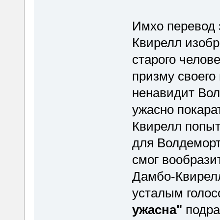
Имхо перевод 
Квирелл изобр
старого челове
призму своего
ненавидит Вол
ужасно покара
Квирелл попыт
для Волдеморт
смог вообразит
Дамбо-Квирелл
усталым голо
ужасна"
подра