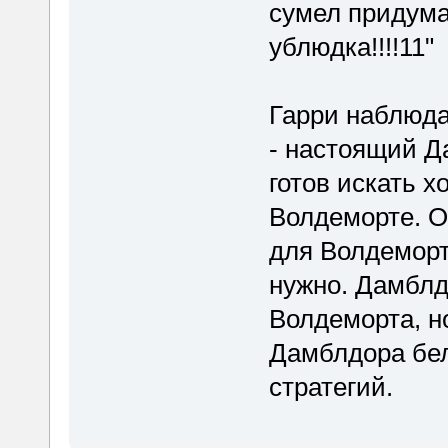
сумел придума
ублюдка!!!!11"
Гарри наблюда
- настоящий 
готов искать х
Волдеморте. О
для Волдеморт
нужно. Дамблд
Волдеморта, но
Дамблдора бел
стратегий.