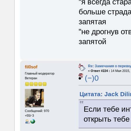
"я всегда ста
больше страда
запятая
"не дрогнув от
запятой
Re: Замечания о перево
fil0sof
«
Ответ #224 :
14 Мая 2015, 
Главный модератор
(−)0
Ветеран
Цитата: Jack Dili
Если тебе ин
Сообщений: 970
+55/-3
открыть тебе