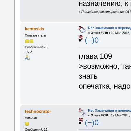
назначению, к 
«
Последнее редактирование: 06 Ма
Re: Замечания о перево
kentaskis
«
Ответ #219 :
10 Мая 2015, 
Пользователь
(−)0
Сообщений: 75
+4/-3
глава 109
>возможно, так
знать
опечатка, надо
Re: Замечания о перево
technocrator
«
Ответ #220 :
12 Мая 2015, 
Новичок
(−)0
Сообщений: 12