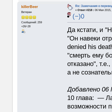
Re: Замечания о перево
killerBeer
«
Ответ #218 :
06 Мая 2015, 
Ветеран
(−)0
Сообщений: 259
+26/-28
Да кстати, и "H
"Он навеки отр
denied his dea
"смерть ему бо
отказано", т.е
а не сознател
Добавлено 06 М
10 глава: — Л
возможности п