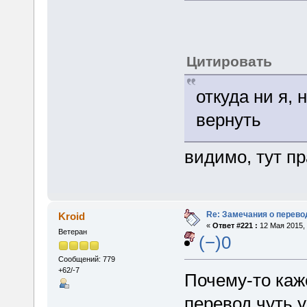
Цитировать
откуда ни я, 
вернуть
видимо, тут пр
Re: Замечания о перево
Kroid
«
Ответ #221 :
12 Мая 2015, 
Ветеран
(−)0
Сообщений: 779
+62/-7
Почему-то каже
перевод чуть 