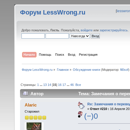
Форум LessWrong.ru
[
lesswro
Добро пожаловать,
Гость
. Пожалуйста,
войдите
или
зарегистрируйтесь
.
Начало
Помощь
Поиск
Вход
Регистрация
Форум LessWrong.ru
»
Главное
»
Обсуждение книги
(Модератор:
fil0sof
)
Страницы:
1
...
13
14
[
15
]
16
17
...
46
Все
Автор
Тема: Замечания о пере
Re: Замечания о перево
Alaric
«
Ответ #210 :
16 Апреля 201
Старожил
(−)0