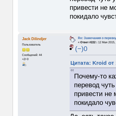
привести не мо
покидало чувст
Re: Замечания о перево
Jack Dilindjer
«
Ответ #222 :
12 Мая 2015, 
Пользователь
(−)0
Сообщений: 44
+2/-0
Цитата: Kroid от
Почему-то ка
перевод чуть
привести не 
покидало чувс