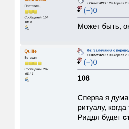
«
Ответ #212 :
29 Апреля 201
Постоялец
(−)0
Сообщений: 154
+8/-0
Может быть, о
Re: Замечания о перево
Quilfe
«
Ответ #213 :
30 Апреля 201
Ветеран
(−)0
Сообщений: 282
+51/-7
108
Сперва я думал
ритуалу, когд
Риддл будет
с