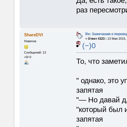
Да, есть такое
раз пересмотр
Re: Замечания о перево
ShareDVI
«
Ответ #223 :
13 Мая 2015, 
Новичок
(−)0
Сообщений: 13
+0/-0
То, что заметил
" однако, это 
запятая
"— Но давай д
"который был и
запятая