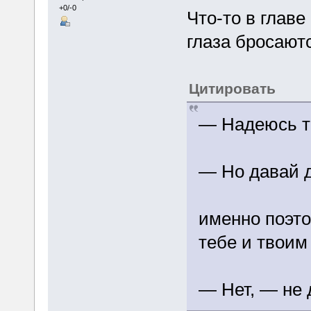
+0/-0
Что-то в главе
глаза бросают
Цитировать
— Надеюсь та
— Но давай 
именно поэто
тебе и твоим
— Нет, — не 