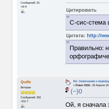
Сообщений: 20
+0/-0
Цитировать
С-сис-стема 
Цитата:
http://w
Правильно: н
орфографиче
Re: Замечания о перево
Quilfe
«
Ответ #216 :
30 Апреля 201
Ветеран
(−)0
Сообщений: 282
+51/-7
Ой, я сначала 