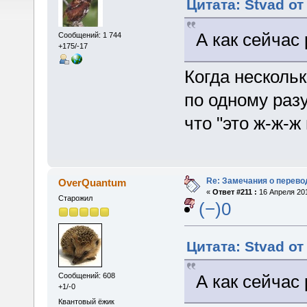
Цитата: Stvad от
А как сейчас
Сообщений: 1 744
+175/-17
Когда нескольк
по одному разу
что "это ж-ж-ж
Re: Замечания о перево
OverQuantum
«
Ответ #211 :
16 Апреля 201
Старожил
(−)0
Цитата: Stvad от
А как сейчас
Сообщений: 608
+1/-0
Квантовый ёжик