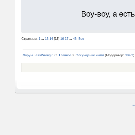
Воу-воу, а ест
Страницы:
1
...
13
14
[
15
]
16
17
...
46
Все
Форум LessWrong.ru
»
Главное
»
Обсуждение книги
(Модератор:
fil0sof
)
SM