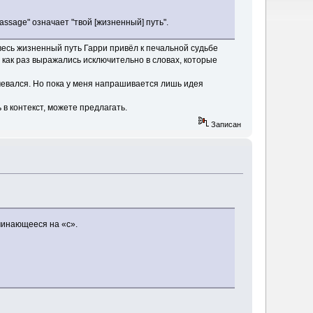
passage" означает "твой [жизненный] путь".
 весь жизненный путь Гарри привёл к печальной судьбе
я как раз выражались исключительно в словах, которые
мевался. Но пока у меня напрашивается лишь идея
ь в контекст, можете предлагать.
Записан
ачинающееся на «с».