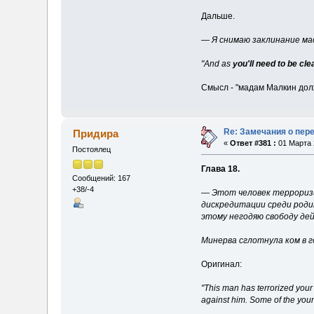
Дальше.
— Я снимаю заклинание ма
"And as
you'll need to be cl
Смысл - "мадам Малкин долж
Re: Замечания о пер
Придира
«
Ответ #381 :
01 Марта 
Постоялец
Глава 18.
Сообщений: 167
+38/-4
— Этот человек терроризи
дискредитации среди родит
этому негодяю свободу де
Минерва сглотнула ком в г
Оригинал:
"This man has terrorized your
against him. Some of the youn