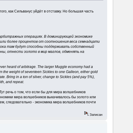
ого, как Сильванус уйдёт в отставку. Но большая часть
 арбитражных операциях. В доминирующей экономике
 5 или более процентов от соотношения веса семнадцати
 пока там будут способны поддерживать собственный
оны, отнести золото в мир маглов, обменять на
ver heard of arbitrage. The larger Muggle economy had a
rom the weight of seventeen Sickles to one Galleon, either gold
e. Bring in a ton of silver, change to Sickles (and pay 5%),
ith, and repeat.
Тут речь о том, что если бы для мира волшебников
экономики мира волшебников выкачивалось бы золото или
даем, следовательно - экономика мира волшебников почти
Записан