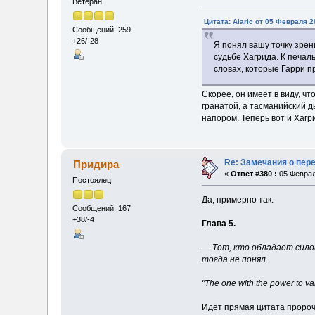
Ветеран
Цитата: Alaric от 05 Февраля 2
Сообщений: 259
+26/-28
Я понял вашу точку зрен
судьбе Хагрида. К печал
словах, которые Гарри 
Скорее, он имеет в виду, 
гранатой, а тасманийский д
напором. Теперь вот и Хагр
Re: Замечания о пер
Придира
«
Ответ #380 :
05 Феврал
Постоялец
Да, примерно так.
Сообщений: 167
+38/-4
Глава 5.
— Тот, кто обладает сило
тогда не понял.
"The one with the power to va
Идёт прямая цитата пророче