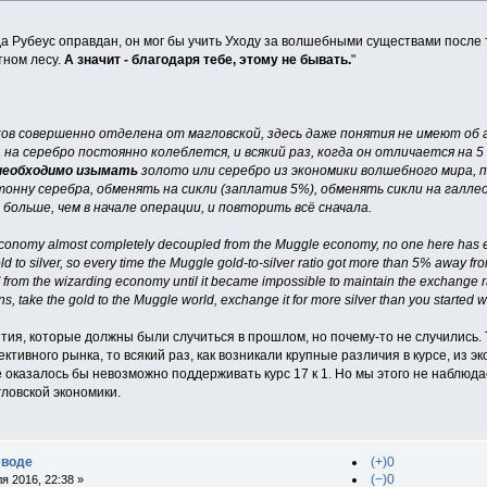
гда Рубеус оправдан, он мог бы учить Уходу за волшебными существами после т
тном лесу.
А значит - благодаря тебе, этому не бывать.
"
ов совершенно отделена от магловской, здесь даже понятия не имеют об
 на серебро постоянно колеблется, и всякий раз, когда он отличается на
необходимо изымать
золото или серебро из экономики волшебного мира,
онну серебра, обменять на сикли (заплатив 5%), обменять сикли на галле
больше, чем в начале операции, и повторить всё сначала.
 economy almost completely decoupled from the Muggle economy, no one here has e
old to silver, so every time the Muggle gold-to-silver ratio got more than 5% away f
from the wizarding economy until it became impossible to maintain the exchange rat
s, take the gold to the Muggle world, exchange it for more silver than you started w
бытия, которые должны были случиться в прошлом, но почему-то не случились. 
тивного рынка, то всякий раз, как возникали крупные различия в курсе, из 
не оказалось бы невозможно поддерживать курс 17 к 1. Но мы этого не наблю
ловской экономики.
еводе
(+)0
(−)0
я 2016, 22:38 »