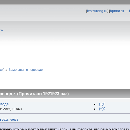
[
lesswrong.ru
] [
hpmor.ru —
сь
.
0sof
) »
Замечания о переводе
реводе (Прочитано 1921923 раз)
еводе
(+)0
(−)0
я 2016, 19:06 »
 2016, 00:38
говорю, что речь идет о действиях Гарри, а вы говорите, что речь о его словах