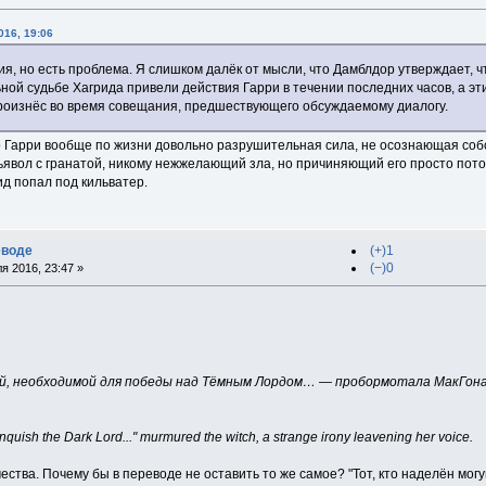
016, 19:06
ия, но есть проблема. Я слишком далёк от мысли, что Дамблдор утверждает, 
ьной судьбе Хагрида привели действия Гарри в течении последних часов, а эт
произнёс во время совещания, предшествующего обсуждаемому диалогу.
что Гарри вообще по жизни довольно разрушительная сила, не осознающая соб
ьявол с гранатой, никому нежжелающий зла, но причиняющий его просто пото
ид попал под кильватер.
еводе
(+)1
(−)0
я 2016, 23:47 »
й, необходимой для победы над Тёмным Лордом… — пробормотала МакГонага
nquish the Dark Lord..." murmured the witch, a strange irony leavening her voice.
ства. Почему бы в переводе не оставить то же самое? "Тот, кто наделён мог