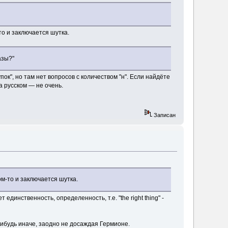
то и заключается шутка.
азы?"
упок", но там нет вопросов с количеством "н". Если найдёте
а русском — не очень.
Записан
ом-то и заключается шутка.
ет единственность, определенность, т.е. "the right thing" -
нибудь иначе, заодно не досаждая Гермионе.