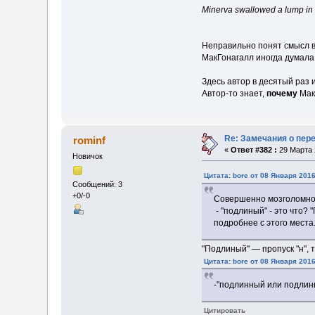
Minerva swallowed a lump in 
Неправильно понят смысл вы
МакГонагалл иногда думала 
Здесь автор в десятый раз
Автор-то знает,
почему
Мак
Re: Замечания о пер
rominf
«
Ответ #382 :
29 Марта 
Новичок
Цитата: bore от 08 Января 2016
Сообщений: 3
+0/-0
Совершенно мозголомное
- "подлиный" - это что?
подробнее с этого места
"Подлиный" — пропуск "н", т.
Цитата: bore от 08 Января 2016
-"подлинный или подлин
Цитировать