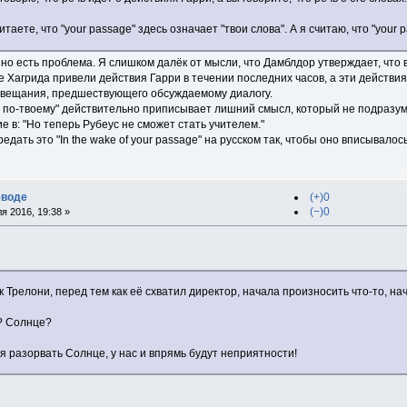
итаете, что "your passage" здесь означает "твои слова". А я считаю, что "your 
 но есть проблема. Я слишком далёк от мысли, что Дамблдор утверждает, что
е Хагрида привели действия Гарри в течении последних часов, а эти действи
овещания, предшествующего обсуждаемому диалогу.
ть, по-твоему" действительно приписывает лишний смысл, который не подразу
 в: "Но теперь Рубеус не сможет стать учителем."
ередать это "In the wake of your passage" на русском так, чтобы оно вписывалос
еводе
(+)0
(−)0
я 2016, 19:38 »
к Трелони, перед тем как её схватил директор, начала произносить что-то, н
? Солнце?
я разорвать Солнце, у нас и впрямь будут неприятности!