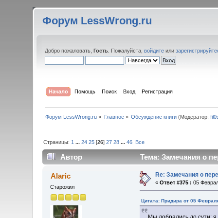
Форум LessWrong.ru
Добро пожаловать,
Гость
. Пожалуйста,
войдите
или
зарегистрируйте
Начало
Помощь
Поиск
Вход
Регистрация
Форум LessWrong.ru
»
Главное
»
Обсуждение книги
(Модератор:
fil
Страницы:
1
...
24
25
[
26
]
27
28
...
46
Все
Автор
Тема: Замечания о пе
Re: Замечания о пер
Alaric
«
Ответ #375 :
05 Феврал
Старожил
Цитата: Придира от 05 Февраля
Мы добрались до сути: я 