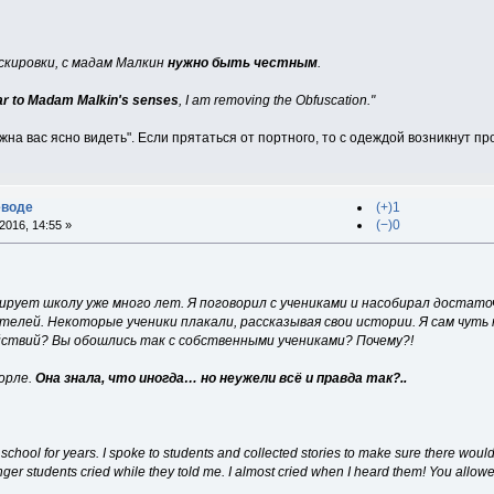
скировки, с мадам Малкин
нужно быть честным
.
ear to Madam Malkin's senses
, I am removing the Obfuscation."
на вас ясно видеть". Если прятаться от портного, то с одеждой возникнут п
еводе
(+)1
(−)0
2016, 14:55 »
рует школу уже много лет. Я поговорил с учениками и насобирал достаточ
елей. Некоторые ученики плакали, рассказывая свои истории. Я сам чуть 
йствий? Вы обошлись так с собственными учениками? Почему?!
орле.
Она знала, что иногда… но неужели всё и правда так?..
 school for years. I spoke to students and collected stories to make sure there wou
ger students cried while they told me. I almost cried when I heard them! You allowe