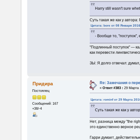
Harry still wasn't sure whet
Суть такая же как у автора:
Цитата: bore от 08 Января 2016
- Вообще то, "поступок",
"Подлинный поступок" — каль
как перевести лингвистичес
ЗЫ: Я долго отвечал: думал,
Re: Замечания о пер
Придира
«
Ответ #383 :
29 Марта 
Постоялец
Цитата: rominf от 29 Марта 201
Сообщений: 167
+38/-4
Суть такая же как у авто
Нет, разница между "the right
это единственно верное реше
Гарри думает, действитель