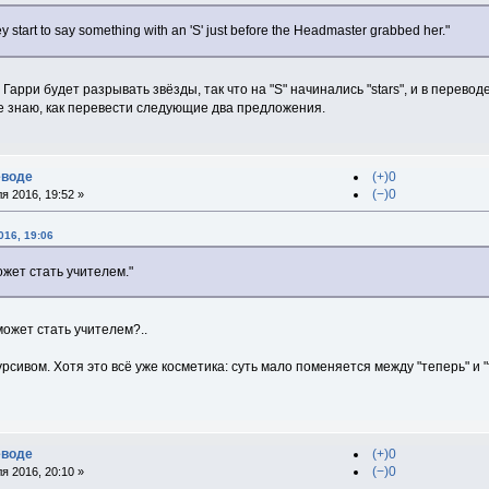
ey start to say something with an 'S' just before the Headmaster grabbed her."
арри будет разрывать звёзды, так что на "S" начинались "stars", и в перевод
 не знаю, как перевести следующие два предложения.
еводе
(+)0
(−)0
я 2016, 19:52 »
016, 19:06
ожет стать учителем."
может стать учителем?..
рсивом. Хотя это всё уже косметика: суть мало поменяется между "теперь" и "т
еводе
(+)0
(−)0
я 2016, 20:10 »