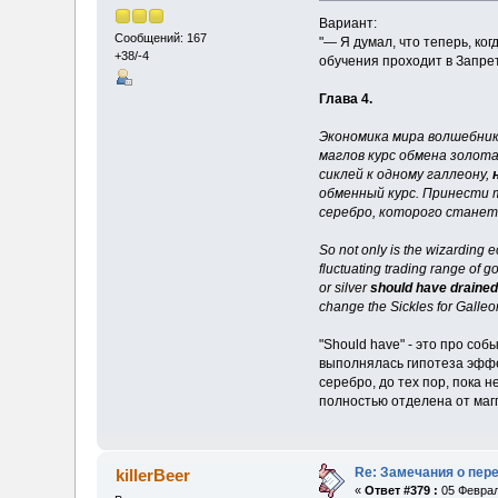
Вариант:
Сообщений: 167
"— Я думал, что теперь, ко
+38/-4
обучения проходит в Запре
Глава 4.
Экономика мира волшебник
маглов курс обмена золота
сиклей к одному галлеону,
обменный курс. Принести т
серебро, которого станет 
So not only is the wizarding
fluctuating trading range of g
or silver
should have drained
change the Sickles for Galleon
"Should have" - это про со
выполнялась гипотеза эффек
серебро, до тех пор, пока 
полностью отделена от магг
Re: Замечания о пер
killerBeer
«
Ответ #379 :
05 Феврал