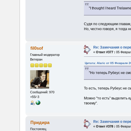
"I thought I heard Trelawn
Судя по следующим главам, Г
Но, честно говоря, я тогда
Re: Замечания о пер
fil0sof
«
Ответ #377 :
05 Феврал
Главный модератор
Ветеран
Цитата: Alaric от 05 Февраля 2
"Но теперь Рубеус не см
То есть, теперь Рубеус не с
Сообщений: 970
+55/-3
Можно "то есть" выделить ку
твоему".
Re: Замечания о пер
Придира
«
Ответ #378 :
05 Феврал
Постоялец