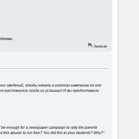
роблемы.
Записан
но сведений, чтобы начать в газетах кампанию по его
не расплакался, когда их услышал! И вы предоставили
ld be enough for a newspaper campaign to rally the parents
d this abuser to run free? You did this to your students? Why?"