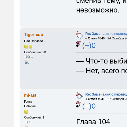
сменив тему, и
невозможно.
Re: Замечания о перево
Tiger-cub
«
Ответ #640 :
24 Октября 20
Пользователь
(−)0
Сообщений: 98
+10/-1
— Что-то выби
— Нет, всего п
Re: Замечания о перево
mi-ast
«
Ответ #641 :
27 Октября 20
Гость
(−)0
Новичок
Сообщений: 1
Глава 104
+0/-0