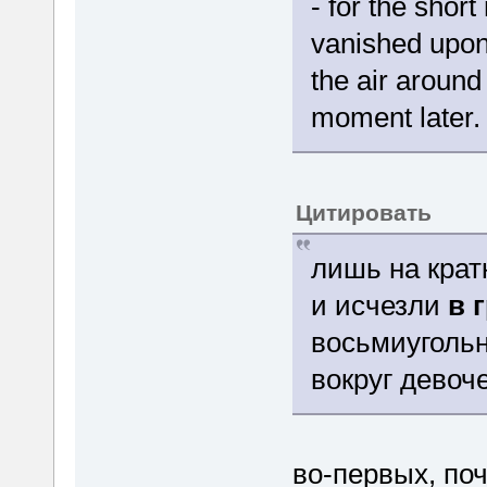
- for the shor
vanished upon
the air around
moment later.
Цитировать
лишь на крат
и исчезли
в 
восьмиугольн
вокруг девоч
во-первых, поч