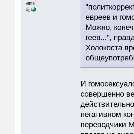
+55/-3
"политкоррек
евреев и гомо
Можно, конечн
геев...", пра
Холокоста вр
общеупотреб
И гомосексуал
совершенно ве
действительно
негативном кон
переводчики М