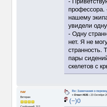
- Приветству
профессора. 
нашему экипа
увидели одну
- Одну странн
нет. Я не мог
странность. Т
пары сидени
скелетов с кр
Re: Замечания о перево
nar
«
Ответ #635 :
23 Октября 20
Ветеран
(−)0
Сообщений: 312