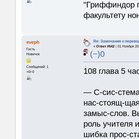
"Гриффиндор п
факультету но
Re: Замечания о перево
eveph
«
Ответ #642 :
01 Ноября 201
Гость
(−)0
Новичок
Сообщений: 1
108 глава 5 ча
+0/-0
— С-сис-стема
нас-стоящ-щая
замыс-слов. В
роль учителя 
шибка прос-ст