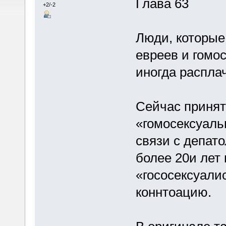
Глава 63
+2/-2
Люди, которые
евреев и гомос
иногда распла
Сейчас принят
«гомосексуаль
связи с депат
более 20и лет 
«гососексуали
коннтоацию.