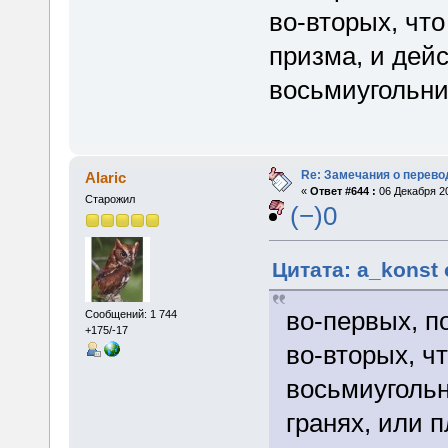
во-вторых, что
призма, и дейс
восьмиугольни
Re: Замечания о перево
Alaric
«
Ответ #644 :
06 Декабря 20
Старожил
(−)0
Цитата: a_konst 
во-первых, п
Сообщений: 1 744
+175/-17
во-вторых, ч
восьмиугольн
гранях, или 