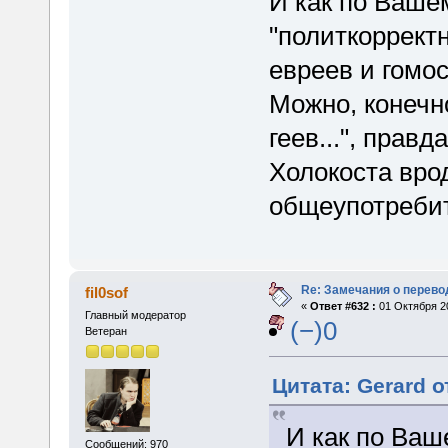
И как по Ваше
"политкорректн
евреев и гомос
Можно, конечно
геев...", прав
Холокоста вро
общеупотреби
Re: Замечания о перево
fil0sof
«
Ответ #632 :
01 Октября 20
Главный модератор
(−)0
Ветеран
Цитата: Gerard о
И как по Ваш
Сообщений: 970