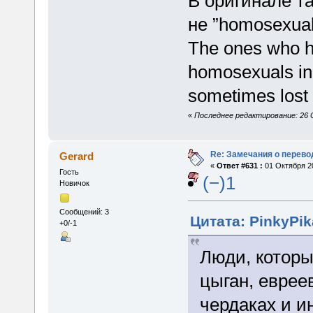
В оригинале т
не ”homosexual
The ones who h
homosexuals in 
sometimes lost th
«
Последнее редактирование: 26 С
Re: Замечания о перево
Gerard
«
Ответ #631 :
01 Октября 20
Гость
(−)1
Новичок
Сообщений: 3
Цитата: PinkyPik
+0/-1
Люди, которы
цыган, еврее
чердаках и и