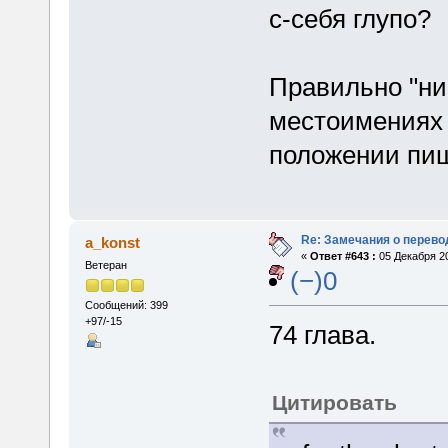
с-себя глупо?
Правильно "ни
местоимениях 
положении пиш
Re: Замечания о перево
a_konst
«
Ответ #643 :
05 Декабря 20
Ветеран
(−)0
Сообщений: 399
+97/-15
74 глава.
Цитировать