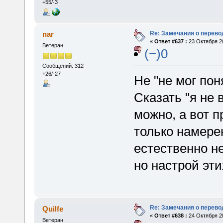
+55/-3
Re: Замечания о перево
nar
«
Ответ #637 :
23 Октября 20
Ветеран
(−)0
Сообщений: 312
+26/-27
Не "не мог пон
Сказать "я не 
можно, а вот п
только намерен
естественно не
но настрой эт
Re: Замечания о перево
Quilfe
«
Ответ #638 :
24 Октября 20
Ветеран