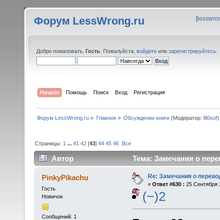
Форум LessWrong.ru
[
lesswro
Добро пожаловать,
Гость
. Пожалуйста,
войдите
или
зарегистрируйтесь
.
Начало
Помощь
Поиск
Вход
Регистрация
Форум LessWrong.ru
»
Главное
»
Обсуждение книги
(Модератор:
fil0sof
)
Страницы:
1
...
41
42
[
43
]
44
45
46
Все
Автор
Тема: Замечания о пере
Re: Замечания о перево
PinkyPikachu
«
Ответ #630 :
25 Сентября 2
Гость
(−)2
Новичок
Сообщений: 1