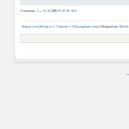
Страницы:
1
...
41
42
[
43
]
44
45
46
Все
Форум LessWrong.ru
»
Главное
»
Обсуждение книги
(Модератор:
fil0sof
)
SM