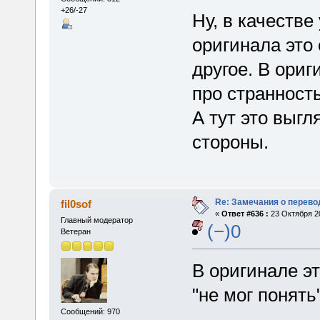
+26/-27
Ну, в качестве
оригинала это 
другое. В ориг
про странность
А тут это выгл
стороны.
Re: Замечания о перево
fil0sof
«
Ответ #636 :
23 Октября 20
Главный модератор
(−)0
Ветеран
В оригинале э
"не мог понять
Сообщений: 970