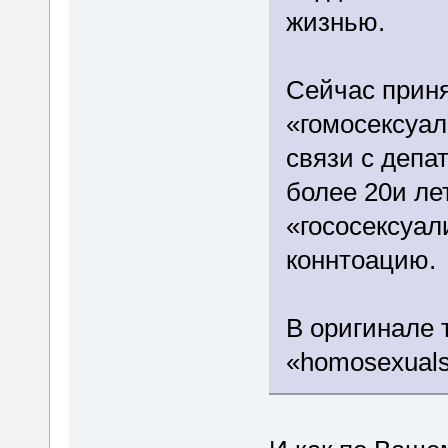
жизнью.
Сейчас приня
«гомосексуал
связи с депа
более 20и ле
«гососексуа
коннтоацию.
В оригинале 
«homosexuals