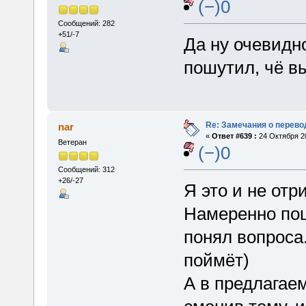
(−)0
Сообщений: 282
+51/-7
Да ну очевидн
пошутил, чё в
Re: Замечания о перево
nar
«
Ответ #639 :
24 Октября 20
Ветеран
(−)0
Сообщений: 312
+26/-27
Я это и не отр
Намеренно пош
понял вопроса.
поймёт)
А в предлагае