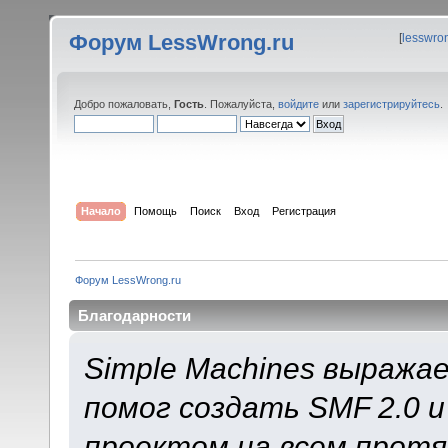
Форум LessWrong.ru
[
lesswro
Добро пожаловать,
Гость
. Пожалуйста,
войдите
или
зарегистрируйтесь
.
Начало
Помощь
Поиск
Вход
Регистрация
Форум LessWrong.ru
Благодарности
Simple Machines выража
помог создать SMF 2.0 
проектом на всем протя