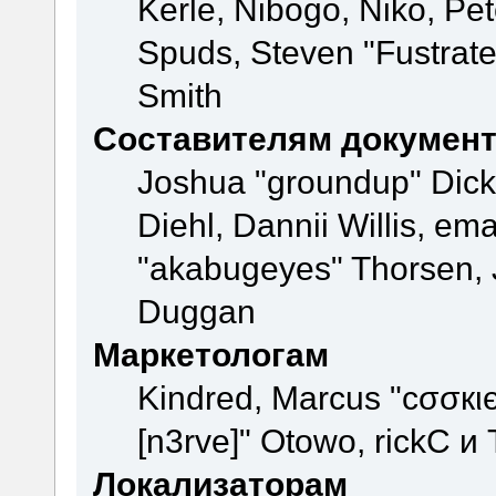
Kerle, Nibogo, Niko, Pet
Spuds, Steven "Fustrate
Smith
Составителям докумен
Joshua "groundup" Dicke
Diehl, Dannii Willis, e
"akabugeyes" Thorsen, J
Duggan
Маркетологам
Kindred, Marcus "cσσкι
[n3rve]" Otowo, rickC и
Локализаторам