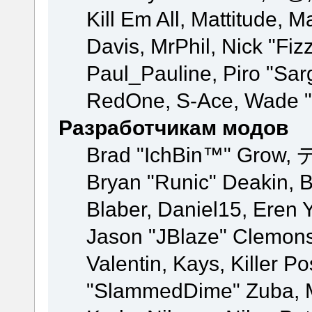
Kill Em All, Mattitude, M
Davis, MrPhil, Nick "Fiz
Paul_Pauline, Piro "Sar
RedOne, S-Ace, Wade "
Разработчикам модов
Brad "IchBin™" Grow, 
Bryan "Runic" Deakin, 
Blaber, Daniel15, Eren 
Jason "JBlaze" Clemons
Valentin, Kays, Killer P
"SlammedDime" Zuba, M