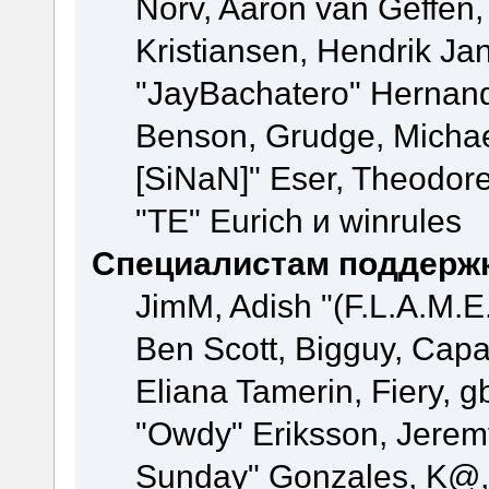
Norv, Aaron van Geffen,
Kristiansen, Hendrik Ja
"JayBachatero" Hernand
Benson, Grudge, Michael
[SiNaN]" Eser, Theodore
"TE" Eurich и winrules
Специалистам поддерж
JimM, Adish "(F.L.A.M.E.
Ben Scott, Bigguy, Cap
Eliana Tamerin, Fiery, g
"Owdy" Eriksson, Jeremy 
Sunday" Gonzales, K@, 