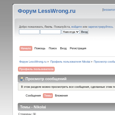
Форум LessWrong.ru
[
lesswro
Добро пожаловать,
Гость
. Пожалуйста,
войдите
или
зарегистрируйтесь
.
Начало
Помощь
Поиск
Вход
Регистрация
Форум LessWrong.ru
»
Профиль пользователя Nikolai
»
Просмотр сооб
Профиль пользователя
Просмотр сообщений
В этом разделе можно просмотреть все сообщения, сделанные этим п
Сообщения
Темы
Вложения
Темы - Nikolai
Страницы: [
1
]