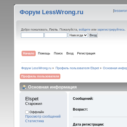
Форум LessWrong.ru
[
lesswro
Добро пожаловать,
Гость
. Пожалуйста,
войдите
или
зарегистрируйтесь
.
Начало
Помощь
Поиск
Вход
Регистрация
Форум LessWrong.ru
»
Профиль пользователя Elspet
»
Основная инфо
Профиль пользователя
Основная информация
Elspet 
Сообщений:
Старожил
Возраст:
Оффлайн
Просмотр сообщений
Статистика
Дата регистрации: