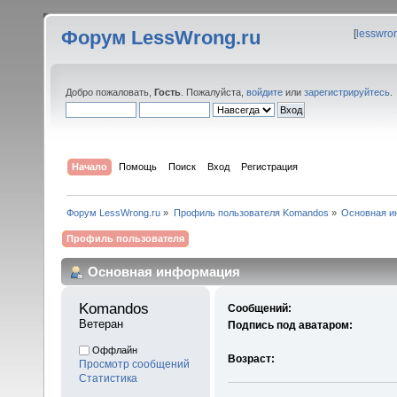
Форум LessWrong.ru
[
lesswro
Добро пожаловать,
Гость
. Пожалуйста,
войдите
или
зарегистрируйтесь
.
Начало
Помощь
Поиск
Вход
Регистрация
Форум LessWrong.ru
»
Профиль пользователя Komandos
»
Основная и
Профиль пользователя
Основная информация
Komandos 
Сообщений:
Ветеран
Подпись под аватаром:
Оффлайн
Возраст:
Просмотр сообщений
Статистика