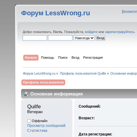
Форум LessWrong.ru
[
lesswro
Добро пожаловать,
Гость
. Пожалуйста,
войдите
или
зарегистрируйтесь
.
Начало
Помощь
Поиск
Вход
Регистрация
Форум LessWrong.ru
»
Профиль пользователя Quilfe
»
Основная инфо
Профиль пользователя
Основная информация
Quilfe 
Сообщений:
Ветеран
Возраст:
Оффлайн
Просмотр сообщений
Статистика
Дата регистрации: