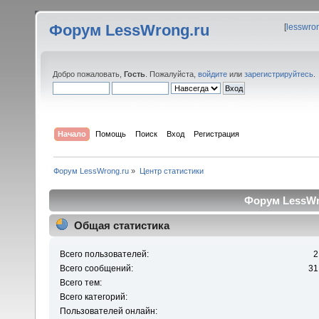
Форум LessWrong.ru
[
lesswro
Добро пожаловать,
Гость
. Пожалуйста,
войдите
или
зарегистрируйтесь
.
Начало
Помощь
Поиск
Вход
Регистрация
Форум LessWrong.ru
»
Центр статистики
Форум LessWro
Общая статистика
Всего пользователей:
2
Всего сообщений:
31
Всего тем:
Всего категорий:
Пользователей онлайн: