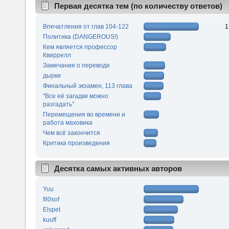
Первая десятка тем (по количеству ответов)
Впечатления от глав 104-122
1
Политика (DANGEROUS!)
Кем является профессор
Квиррелл
Замечания о переводе
дырки
Финальный экзамен, 113 глава
"Все её загадки можно
разгадать"
Перемещения во времени и
работа маховика
Чем всё закончится
Критика произведения
Десятка самых активных авторов
Yuu
fil0sof
Elspet
kuuff