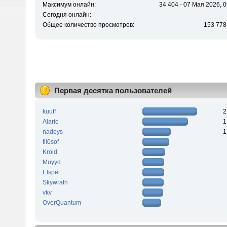
Максимум онлайн:
34 404 - 07 Мая 2026, 0
Сегодня онлайн:
Общее количество просмотров:
153 778
Первая десятка пользователей
kuuff
2
Alaric
1
nadeys
1
fil0sof
Kroid
Muyyd
Elspet
Skywrath
vkv
OverQuantum