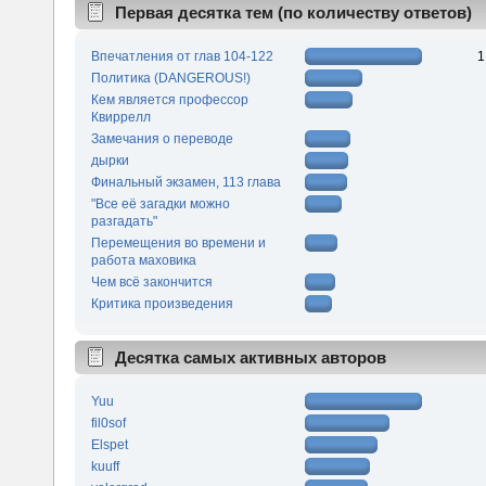
Первая десятка тем (по количеству ответов)
Впечатления от глав 104-122
1
Политика (DANGEROUS!)
Кем является профессор
Квиррелл
Замечания о переводе
дырки
Финальный экзамен, 113 глава
"Все её загадки можно
разгадать"
Перемещения во времени и
работа маховика
Чем всё закончится
Критика произведения
Десятка самых активных авторов
Yuu
fil0sof
Elspet
kuuff