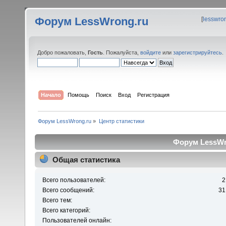
Форум LessWrong.ru
[
lesswro
Добро пожаловать,
Гость
. Пожалуйста,
войдите
или
зарегистрируйтесь
.
Начало
Помощь
Поиск
Вход
Регистрация
Форум LessWrong.ru
»
Центр статистики
Форум LessWro
Общая статистика
Всего пользователей:
2
Всего сообщений:
31
Всего тем:
Всего категорий:
Пользователей онлайн: