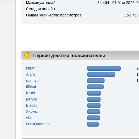
Максимум онлайн:
34 404 - 07 Мая 2026, 0
Сегодня онлайн:
Общее количество просмотров:
153 765
Первая десятка пользователей
kuuff
2
Alaric
1
nadeys
1
fil0sof
Kroid
Muyyd
Elspet
Skywrath
vkv
OverQuantum