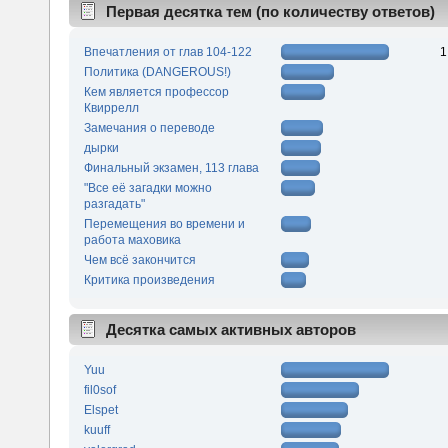
Первая десятка тем (по количеству ответов)
Впечатления от глав 104-122
1
Политика (DANGEROUS!)
Кем является профессор
Квиррелл
Замечания о переводе
дырки
Финальный экзамен, 113 глава
"Все её загадки можно
разгадать"
Перемещения во времени и
работа маховика
Чем всё закончится
Критика произведения
Десятка самых активных авторов
Yuu
fil0sof
Elspet
kuuff