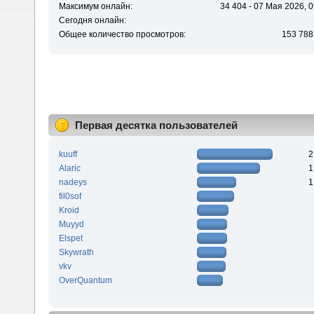
Максимум онлайн:
34 404 - 07 Мая 2026, 0
Сегодня онлайн:
Общее количество просмотров:
153 788
Первая десятка пользователей
kuuff
2
Alaric
1
nadeys
1
fil0sof
Kroid
Muyyd
Elspet
Skywrath
vkv
OverQuantum