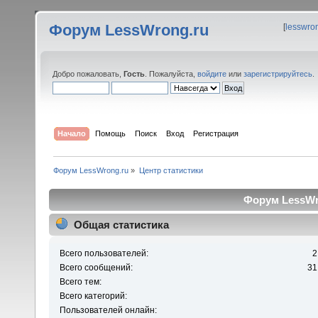
Форум LessWrong.ru
[
lesswro
Добро пожаловать,
Гость
. Пожалуйста,
войдите
или
зарегистрируйтесь
.
Начало
Помощь
Поиск
Вход
Регистрация
Форум LessWrong.ru
»
Центр статистики
Форум LessWro
Общая статистика
Всего пользователей:
2
Всего сообщений:
31
Всего тем:
Всего категорий:
Пользователей онлайн: