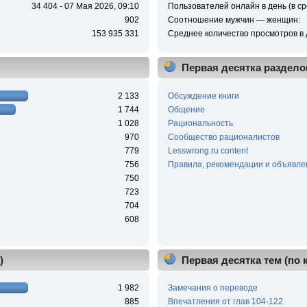
34 404 - 07 Мая 2026, 09:10
Пользователей онлайн в день (в ср
902
Соотношение мужчин — женщин:
153 935 331
Среднее количество просмотров в 
Первая десятка раздело
2 133
Обсуждение книги
1 744
Общение
1 028
Рациональность
970
Сообщество рационалистов
779
Lesswrong.ru content
756
Правила, рекомендации и объявле
750
723
704
608
)
Первая десятка тем (по
1 982
Замечания о переводе
885
Впечатления от глав 104-122