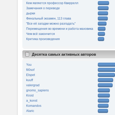
Кем является профессор Квиррелл
Замечания о переводе
дырки
Финальный экзамен, 113 глава
"Все её загадки можно разгадать"
Перемещения во времени и работа маховика
Чем всё закончится
Критика произведения
Десятка самых активных авторов
Yuu
fil0sof
Elspet
kuuff
valergrad
gnomo_sapiens
Kroid
a_konst
Komandos
Alaric