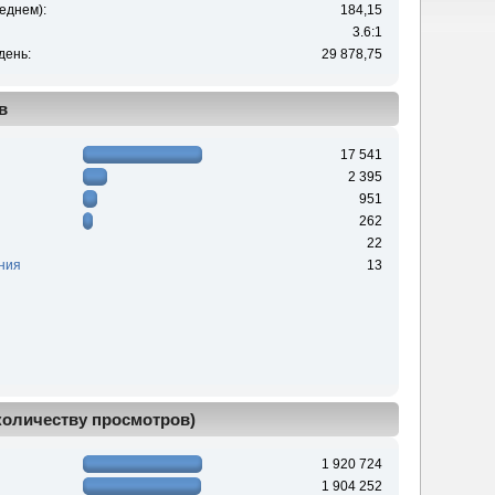
еднем):
184,15
3.6:1
день:
29 878,75
в
17 541
2 395
951
262
22
ния
13
 количеству просмотров)
1 920 724
1 904 252