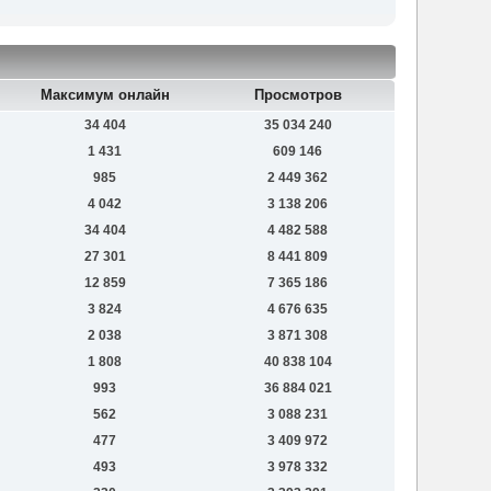
Максимум онлайн
Просмотров
34 404
35 034 240
1 431
609 146
985
2 449 362
4 042
3 138 206
34 404
4 482 588
27 301
8 441 809
12 859
7 365 186
3 824
4 676 635
2 038
3 871 308
1 808
40 838 104
993
36 884 021
562
3 088 231
477
3 409 972
493
3 978 332