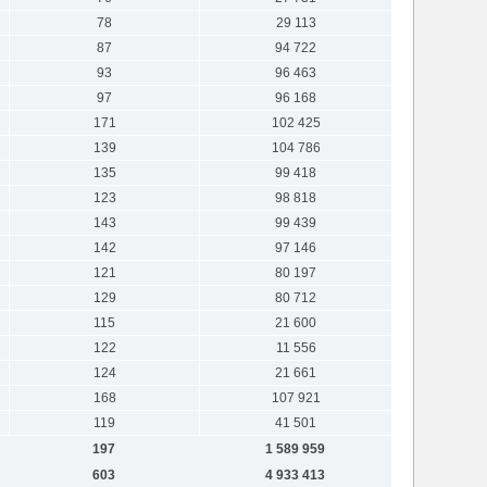
78
29 113
87
94 722
93
96 463
97
96 168
171
102 425
139
104 786
135
99 418
123
98 818
143
99 439
142
97 146
121
80 197
129
80 712
115
21 600
122
11 556
124
21 661
168
107 921
119
41 501
197
1 589 959
603
4 933 413