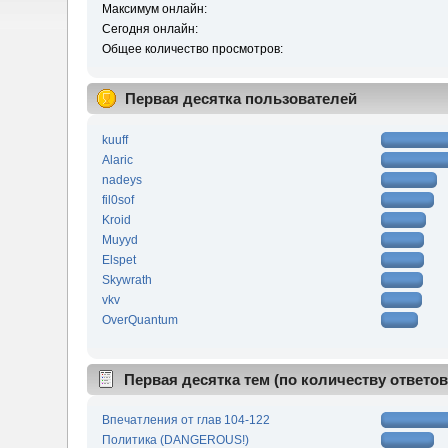
Максимум онлайн:
Сегодня онлайн:
Общее количество просмотров:
Первая десятка пользователей
kuuff
Alaric
nadeys
fil0sof
Kroid
Muyyd
Elspet
Skywrath
vkv
OverQuantum
Первая десятка тем (по количеству ответов
Впечатления от глав 104-122
Политика (DANGEROUS!)