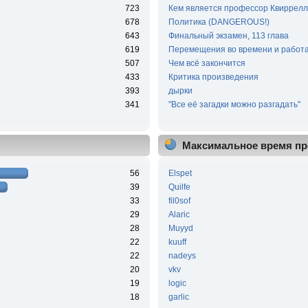
723
Кем является профессор Квиррелл
678
Политика (DANGEROUS!)
643
Финальный экзамен, 113 глава
619
Перемещения во времени и работа
507
Чем всё закончится
433
Критика произведения
393
дырки
341
"Все её загадки можно разгадать"
Максимальное время пр
56
Elspet
39
Quilfe
33
fil0sof
29
Alaric
28
Muyyd
22
kuuff
22
nadeys
20
vkv
19
logic
18
garlic