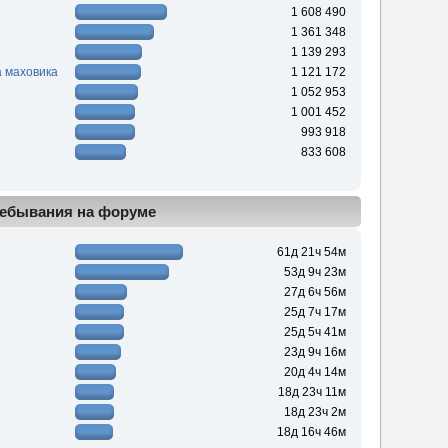
1 608 490
1 361 348
1 139 293
 маховика
1 121 172
1 052 953
1 001 452
993 918
833 608
ебывания на форуме
61д 21ч 54м
53д 9ч 23м
27д 6ч 56м
25д 7ч 17м
25д 5ч 41м
23д 9ч 16м
20д 4ч 14м
18д 23ч 11м
18д 23ч 2м
18д 16ч 46м