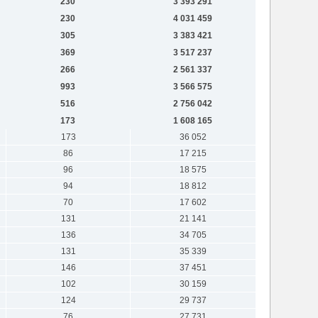
230
3 393 291
230
4 031 459
305
3 383 421
369
3 517 237
266
2 561 337
993
3 566 575
516
2 756 042
173
1 608 165
173
36 052
86
17 215
96
18 575
94
18 812
70
17 602
131
21 141
136
34 705
131
35 339
146
37 451
102
30 159
124
29 737
76
27 731