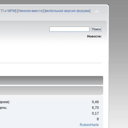
 ГП и МРМ
] [
Умнеем вместе
] [
мобильная версия форума
]
Новости:
днем):
0,46
ень:
6,70
0,17
8
RubenHarle