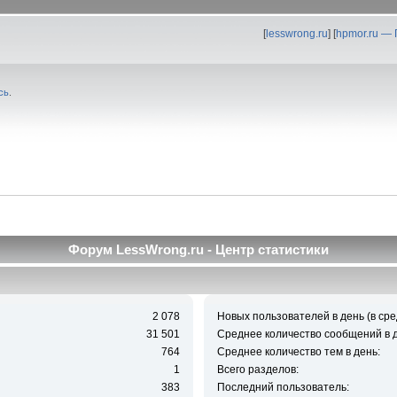
[
lesswrong.ru
] [
hpmor.ru —
сь
.
Форум LessWrong.ru - Центр статистики
2 078
Новых пользователей в день (в сре
31 501
Среднее количество сообщений в д
764
Среднее количество тем в день:
1
Всего разделов:
383
Последний пользователь: