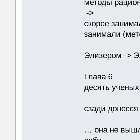
методы рацио
->
скорее занимал
занимали (мет
Элизером -> 
Глава 6
десять ученых
сзади донесся
… она не вышл