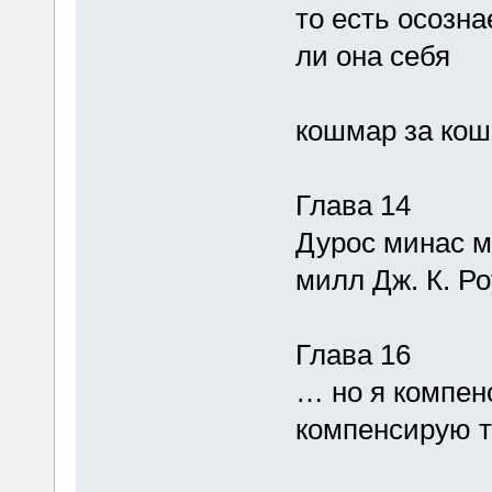
то есть осозна
ли она себя
кошмар за ко
Глава 14
Дурос минас м
милл Дж. К. Ро
Глава 16
… но я компен
компенсирую т