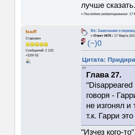
лучше сказать
«
Последнее редактирование: 17 
Re: Замечания о перево
kuuff
«
Ответ #676 :
17 Марта 2019
Старожил
(−)0
Сообщений: 2 133
+220/-52
Цитата: Придира 
Глава 27.
"Disappeared a
говоря - Гар
не изгонял и 
т.к. Гарри эт
"Изчез кого-то