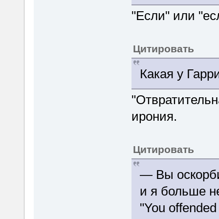
"Если" или "ес
Цитировать
Какая у Гарр
"Отвратительна
ирония.
Цитировать
— Вы оскорб
и я больше 
"You offended 