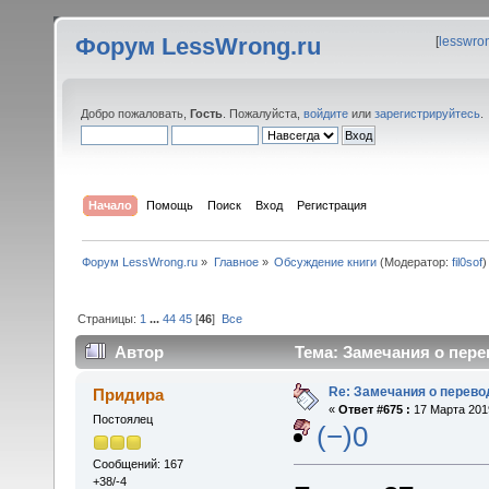
Форум LessWrong.ru
[
lesswro
Добро пожаловать,
Гость
. Пожалуйста,
войдите
или
зарегистрируйтесь
.
Начало
Помощь
Поиск
Вход
Регистрация
Форум LessWrong.ru
»
Главное
»
Обсуждение книги
(Модератор:
fil0sof
)
Страницы:
1
...
44
45
[
46
]
Все
Автор
Тема: Замечания о пере
Re: Замечания о перево
Придира
«
Ответ #675 :
17 Марта 2019
Постоялец
(−)0
Сообщений: 167
+38/-4