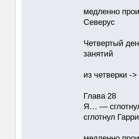
медленно прои
Северус
Четвертый ден
занятий
из четверки ->
Глава 28
Я… — сглотнул
сглотнул Гарр
медленно прои