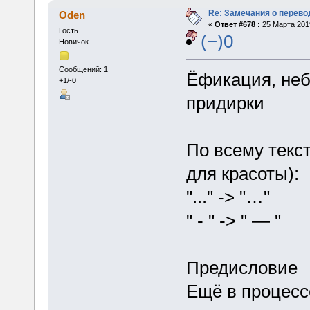
Re: Замечания о перево
Oden
«
Ответ #678 :
25 Марта 2019
Гость
(−)0
Новичок
Сообщений: 1
Ёфикация, неб
+1/-0
придирки
По всему текс
для красоты):
"..." -> "…"
" - " -> " — "
Предисловие
Ещё в процесс