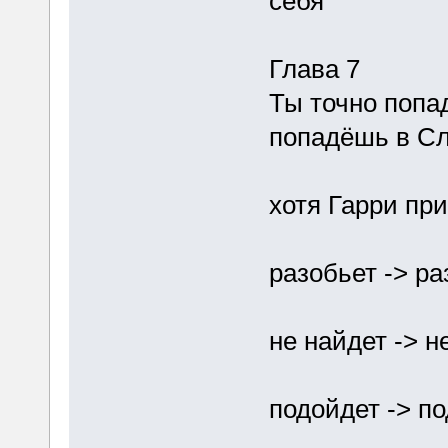
себя
Глава 7
Ты точно попа
попадёшь в С
хотя Гарри пр
разобьет -> ра
не найдет -> н
подойдет -> п