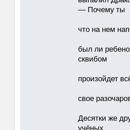
— Почему ты
что на нем нап
был ли ребено
сквибом
произойдет вс
свое разочаро
Десятки же дру
учёных