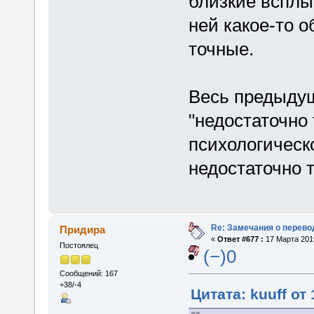
близкие всплы
ней какое-то о
точные.
Весь предыдущ
"недостаточно 
психологическ
недостаточно т
Re: Замечания о перево
Придира
«
Ответ #677 :
17 Марта 2019
Постоялец
(−)0
Сообщений: 167
+38/-4
Цитата: kuuff от