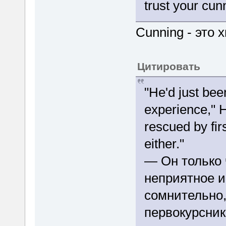
trust your cun
Cunning - это 
Цитировать
"He'd just bee
experience," H
rescued by fir
either."
— Он только 
неприятное и
сомнительно, 
первокурсник