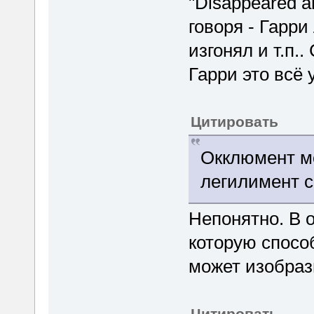
"Disappeared an
говоря - Гарри
изгонял и т.п..
Гарри это всё 
Цитировать
Окклюмент мо
легилимент с
Непонятно. В 
которую спосо
может изобраз
Цитировать