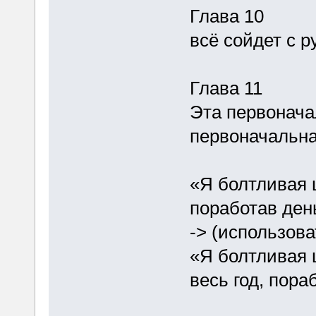
Глава 10
всё сойдет с ру
Глава 11
Эта первонача
первоначальна
«Я болтливая ш
поработав де
-> (использова
«Я болтливая ш
весь год, пор