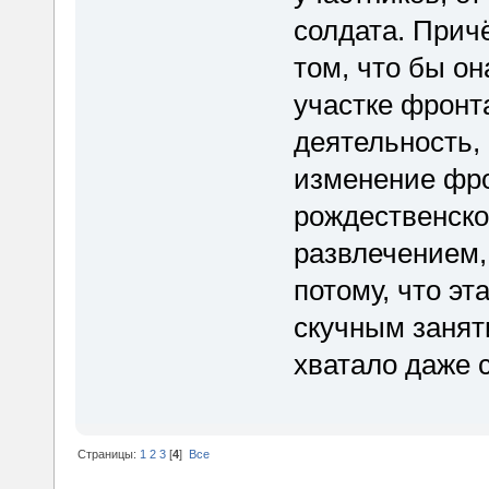
солдата. Прич
том, что бы он
участке фронт
деятельность,
изменение фро
рождественско
развлечением,
потому, что эт
скучным занят
хватало даже 
Страницы:
1
2
3
[
4
]
Все