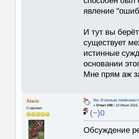
способен был 
явление "ошиб
И тут вы берёт
существует ме
истинные сужд
основании этог
Мне прям аж з
Re: О пользе любезност
Alaric
«
Ответ #49 :
10 Июня 2016, 
Старожил
(−)0
Обсуждение р