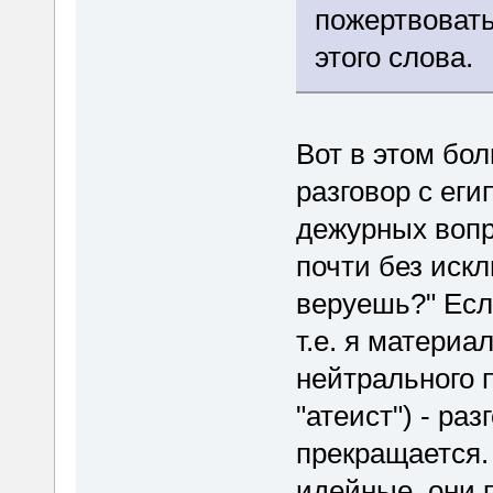
пожертвовать
этого слова.
Вот в этом бо
разговор с ег
дежурных вопр
почти без искл
веруешь?" Если
т.е. я материал
нейтрального 
"атеист") - ра
прекращается.
идейные, они 