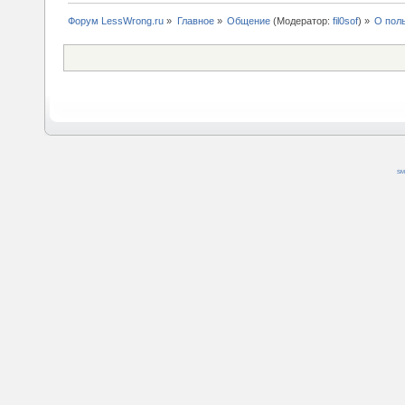
Форум LessWrong.ru
»
Главное
»
Общение
(Модератор:
fil0sof
) »
О пол
SM