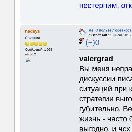
нестерпим, от
Re: О пользе любезност
nadeys
«
Ответ #48 :
10 Июня 2016, 
Старожил
(−)0
Сообщений: 1 028
+48/-52
valergrad
Вы меня непра
дискуссии пис
ситуаций при 
стратегии выг
губительно. Ве
жизнь - часто
выгодно, и чсх