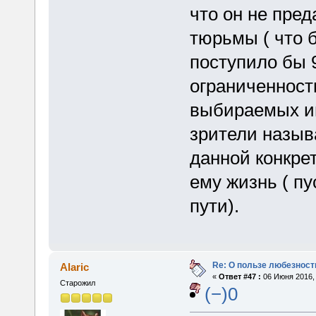
что он не пред
тюрьмы ( что 
поступило бы 9
ограниченност
выбираемых им 
зрители назыв
данной конкре
ему жизнь ( пу
пути).
Re: О пользе любезност
Alaric
«
Ответ #47 :
06 Июня 2016, 
Старожил
(−)0