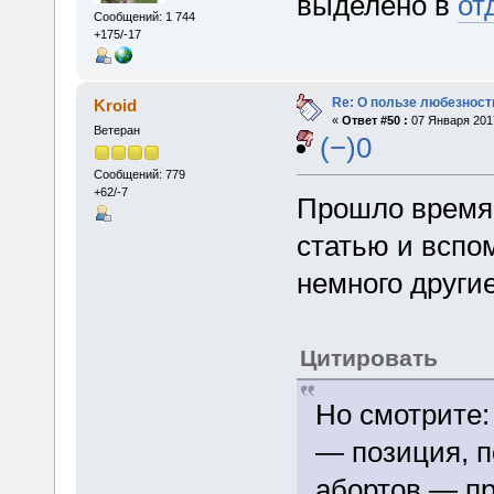
выделено в
от
Сообщений: 1 744
+175/-17
Re: О пользе любезност
Kroid
«
Ответ #50 :
07 Января 2017
Ветеран
(−)0
Сообщений: 779
+62/-7
Прошло время.
статью и вспо
немного други
Цитировать
Но смотрите: 
— позиция, 
абортов — пр