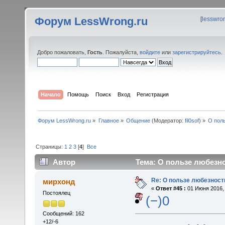
Форум LessWrong.ru
[
lesswro
Добро пожаловать,
Гость
. Пожалуйста,
войдите
или
зарегистрируйтесь
.
Начало
Помощь
Поиск
Вход
Регистрация
Форум LessWrong.ru
»
Главное
»
Общение
(Модератор:
fil0sof
) »
О пол
Страницы:
1
2
3
[
4
]
Все
Автор
Тема: О пользе любезно
Re: О пользе любезност
мирхонд
«
Ответ #45 :
01 Июня 2016, 
Постоялец
(−)0
Сообщений: 162
+12/-6