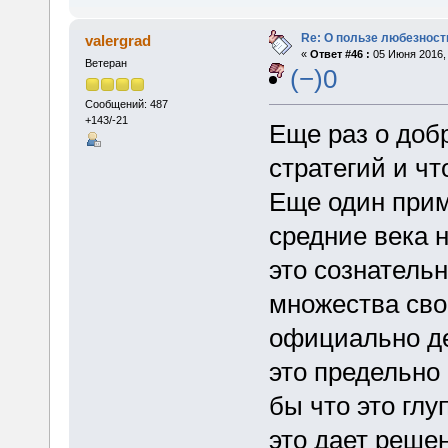
Re: О пользе любезност
valergrad
«
Ответ #46 :
05 Июня 2016, 
Ветеран
(−)0
Сообщений: 487
+143/-21
Еще раз о доб
стратегий и чт
Еще один прим
средние века н
это сознатель
множества сво
официально де
это предельно
бы что это глу
это дает решен