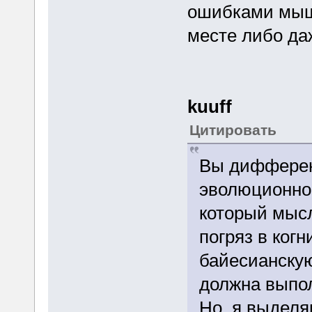
ошибками мышл
месте либо да
kuuff
Цитировать
Вы дифференц
эволюционно 
который мысл
погряз в ког
байесианскую
должна выпол
Но, я выделя