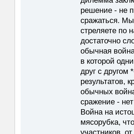
дилемма заклю
решение - не п
сражаться. Мы
стреляете по н
достаточно сл
обычная война
в которой одн
друг с другом 
результатов, 
обычных война
сражение - не
Война на истощ
мясорубка, что
участников, о