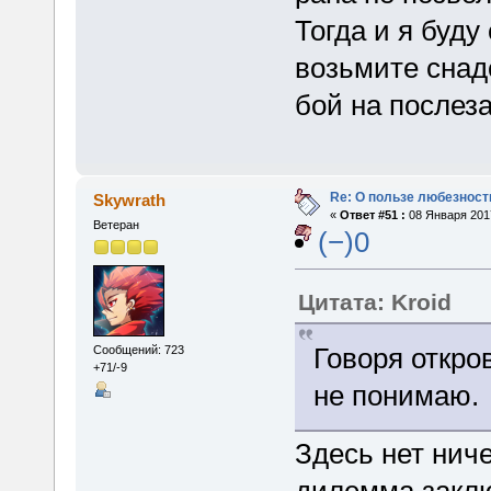
Тогда и я буду
возьмите снад
бой на послеза
Re: О пользе любезност
Skywrath
«
Ответ #51 :
08 Января 2017
Ветеран
(−)0
Цитата: Kroid
Говоря откро
Сообщений: 723
+71/-9
не понимаю.
Здесь нет ниче