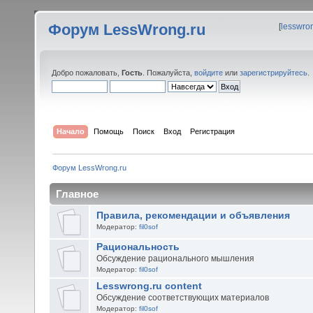
Форум LessWrong.ru
[
lesswro
Добро пожаловать,
Гость
. Пожалуйста,
войдите
или
зарегистрируйтесь
.
Начало
Помощь
Поиск
Вход
Регистрация
Форум LessWrong.ru
Главное
Правила, рекомендации и объявления
Модератор:
fil0sof
Рациональность
Обсуждение рационального мышления
Модератор:
fil0sof
Lesswrong.ru content
Обсуждение соответствующих материалов
Модератор:
fil0sof