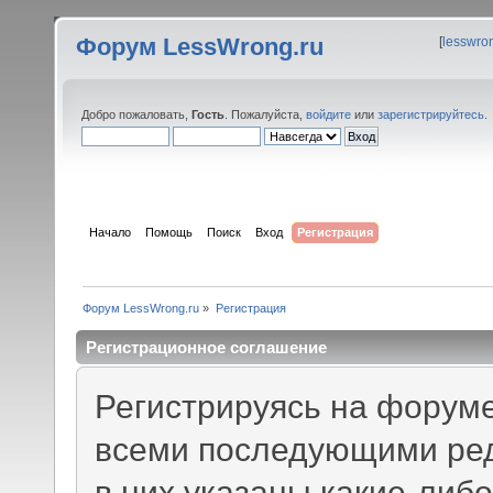
Форум LessWrong.ru
[
lesswro
Добро пожаловать,
Гость
. Пожалуйста,
войдите
или
зарегистрируйтесь
.
Начало
Помощь
Поиск
Вход
Регистрация
Форум LessWrong.ru
»
Регистрация
Регистрационное соглашение
Регистрируясь на форуме
всеми последующими ред
в них указаны какие-либ