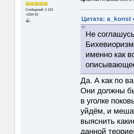
Сообщений: 2 133
+220/-52
Цитата: a_konst 
Не соглашусь
Бихевиоризм 
именно как 
описывающее
Да. А как по 
Они должны бы
в уголке поко
уйдём, и меша
выяснить каки
данной теорией