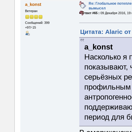
Re: Глобальное потепле
a_konst
вымысел
Ветеран
«
Ответ #65 :
09 Декабря 2016, 19:
Сообщений: 399
+97/-15
Цитата: Alaric о
a_konst
Насколько я
показывают, 
серьёзных р
профильным 
антропогенно
поддерживают
период для 