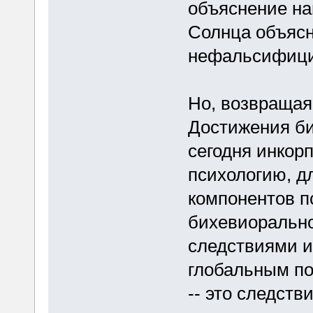
объяснение на
Солнца объясн
нефальсифици
Но, возвращая
Достижения би
сегодня инкор
психологию, дл
компонентов п
бихевиорально
следствиями из
глобальным по
-- это следств