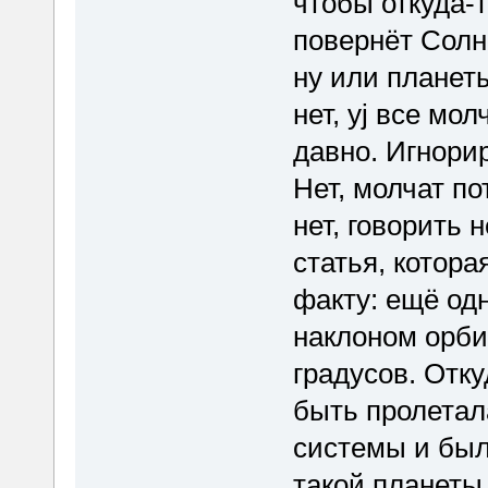
чтобы откуда-
повернёт Солн
ну или планет
нет, yj все мо
давно. Игнори
Нет, молчат по
нет, говорить 
статья, котор
факту: ещё одн
наклоном орбит
градусов. Отку
быть пролетал
системы и был
такой планеты