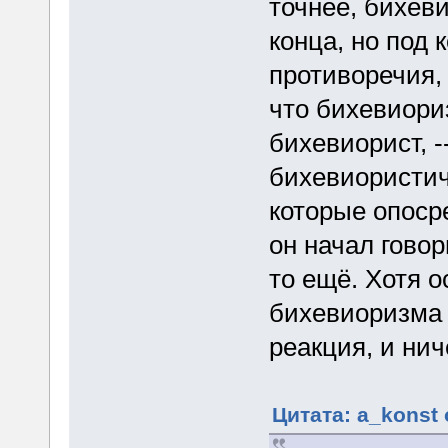
точнее, бихев
конца, но под 
противоречия, 
что бихевиори
бихевиорист, -
бихевиористич
которые опоср
он начал говор
то ещё. Хотя 
бихевиоризма б
реакция, и нич
Цитата: a_konst 