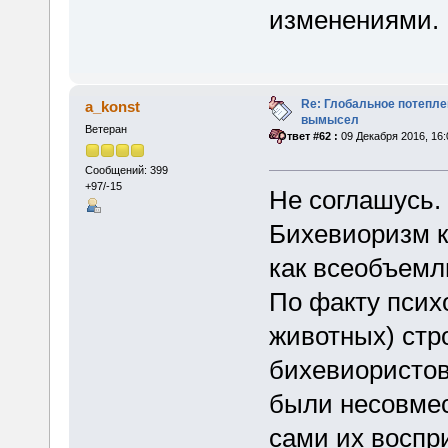
изменениями.
Re: Глобальное потепле
a_konst
вымысел
Ветеран
«
Ответ #62 :
09 Декабря 2016, 16:
Сообщений: 399
+97/-15
Не соглашусь.
Бихевиоризм к
как всеобъемл
По факту псих
животных) стр
бихевиористов
были несовмес
сами их воспр