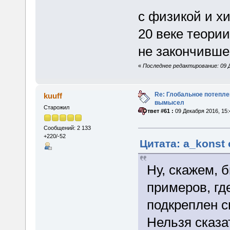
с физикой и хи
20 веке теори
не закончивше
«
Последнее редактирование: 09 Д
Re: Глобальное потепле
kuuff
вымысел
Старожил
«
Ответ #61 :
09 Декабря 2016, 15:
Сообщений: 2 133
+220/-52
Цитата: a_konst 
Ну, скажем, 
примеров, гд
подкреплен 
Нельзя сказа