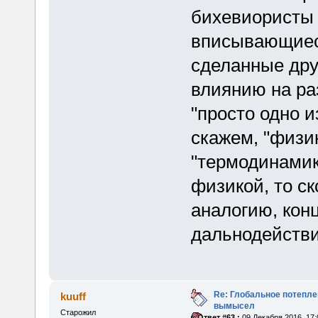
бихевиористы 
вписывающиеся
сделанные дру
влиянию на ра
"просто одно и
скажем, "физик
"термодинамик
физикой, то с
аналогию, кон
дальнодействи
Re: Глобальное потепле
kuuff
вымысел
Старожил
«
Ответ #63 :
09 Декабря 2016, 17: