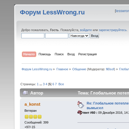
Форум LessWrong.ru
[
lesswro
Добро пожаловать,
Гость
. Пожалуйста,
войдите
или
зарегистрируйтесь
.
Начало
Помощь
Поиск
Вход
Регистрация
Форум LessWrong.ru
»
Главное
»
Общение
(Модератор:
fil0sof
) »
Глоба
Страницы:
1
...
3
4
[
5
]
6
7
Все
Автор
Тема: Глобальное потеп
Re: Глобальное потепле
a_konst
вымысел
Ветеран
«
Ответ #60 :
09 Декабря 2016, 14:
Сообщений: 399
+97/-15