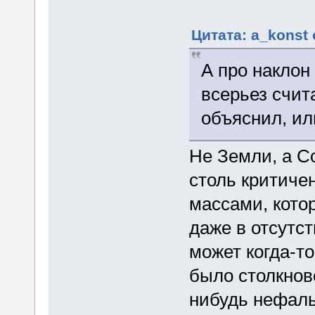
Цитата: a_konst 
А про наклон
всерьез счита
объяснил, ил
Не Земли, а С
столь критиче
массами, кото
даже в отсутс
может когда-т
было столкнов
нибудь нефал