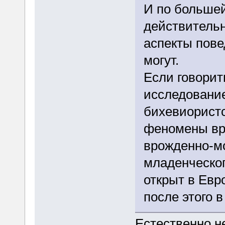
И по больше
действительн
аспекты пове
могут.
Если говорить
исследование
бихевиорист
феномены вро
врожденно-м
младенческог
открыт в Евр
после этого 
Естественно не