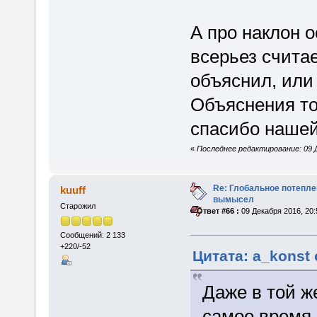
А про наклон 
всерьез считае
объяснил, или 
Объяснения то
спасибо нашей
«
Последнее редактирование: 09 Д
Re: Глобальное потепле
kuuff
вымысел
Старожил
«
Ответ #66 :
09 Декабря 2016, 20:
Сообщений: 2 133
+220/-52
Цитата: a_konst 
Даже в той ж
самое время 