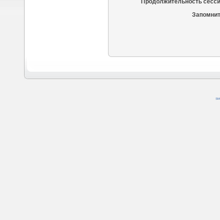
Продолжительность сесси
Запомнит
SM