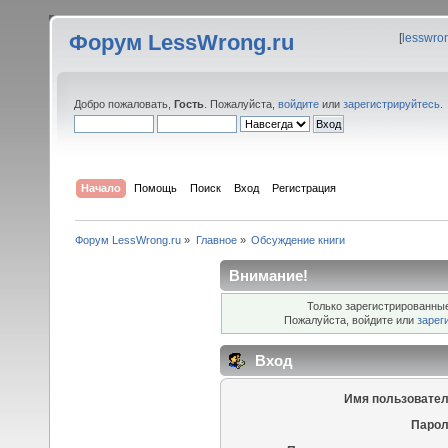
Форум LessWrong.ru
[
lesswro
Добро пожаловать,
Гость
. Пожалуйста,
войдите
или
зарегистрируйтесь
.
Начало
Помощь
Поиск
Вход
Регистрация
Форум LessWrong.ru
»
Главное
»
Обсуждение книги
Внимание!
Только зарегистрированные
Пожалуйста, войдите или
зарег
Вход
Имя пользовател
Парол