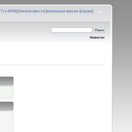
 ГП и МРМ
] [
Умнеем вместе
] [
мобильная версия форума
]
Новости: