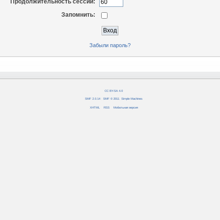
Продолжительность сессии:
Запомнить:
Забыли пароль?
CC BY-SA 4.0
SMF 2.0.14
|
SMF © 2011
,
Simple Machines
XHTML
RSS
Мобильная версия