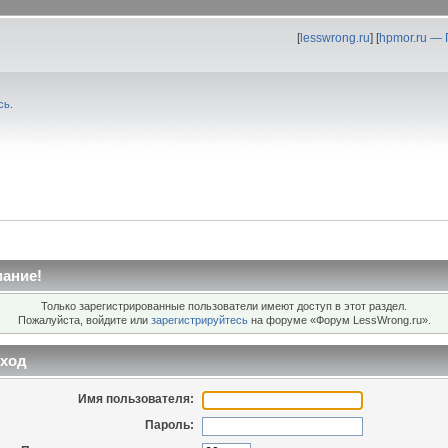
[
lesswrong.ru
] [
hpmor.ru —
сь
.
ание!
Только зарегистрированные пользователи имеют доступ в этот раздел.
Пожалуйста, войдите или
зарегистрируйтесь
на форуме «Форум LessWrong.ru».
ход
Имя пользователя:
Пароль: