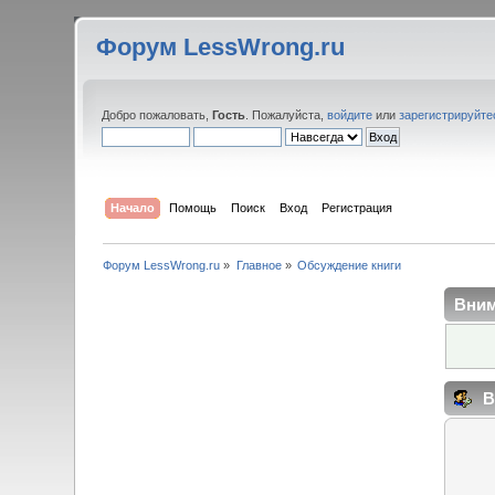
Форум LessWrong.ru
Добро пожаловать,
Гость
. Пожалуйста,
войдите
или
зарегистрируйте
Начало
Помощь
Поиск
Вход
Регистрация
Форум LessWrong.ru
»
Главное
»
Обсуждение книги
Вним
В