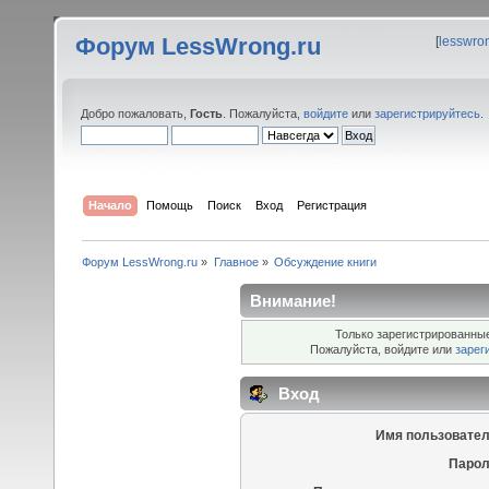
Форум LessWrong.ru
[
lesswro
Добро пожаловать,
Гость
. Пожалуйста,
войдите
или
зарегистрируйтесь
.
Начало
Помощь
Поиск
Вход
Регистрация
Форум LessWrong.ru
»
Главное
»
Обсуждение книги
Внимание!
Только зарегистрированные
Пожалуйста, войдите или
зарег
Вход
Имя пользовател
Парол