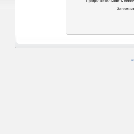
Продолжительность сесси
Запомнит
SM