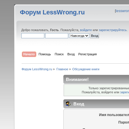
Форум LessWrong.ru
[
lesswro
Добро пожаловать,
Гость
. Пожалуйста,
войдите
или
зарегистрируйтесь
.
Начало
Помощь
Поиск
Вход
Регистрация
Форум LessWrong.ru
»
Главное
»
Обсуждение книги
Внимание!
Только зарегистрированные
Пожалуйста, войдите или
зарег
Вход
Имя пользовател
Парол