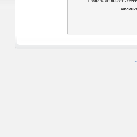
Продолжительность сесси
Запомнит
SM