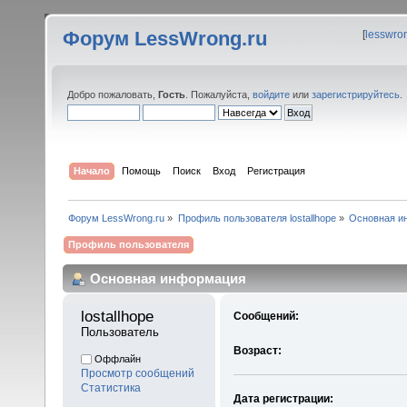
Форум LessWrong.ru
[
lesswro
Добро пожаловать,
Гость
. Пожалуйста,
войдите
или
зарегистрируйтесь
.
Начало
Помощь
Поиск
Вход
Регистрация
Форум LessWrong.ru
»
Профиль пользователя lostallhope
»
Основная и
Профиль пользователя
Основная информация
lostallhope 
Сообщений:
Пользователь
Возраст:
Оффлайн
Просмотр сообщений
Статистика
Дата регистрации: