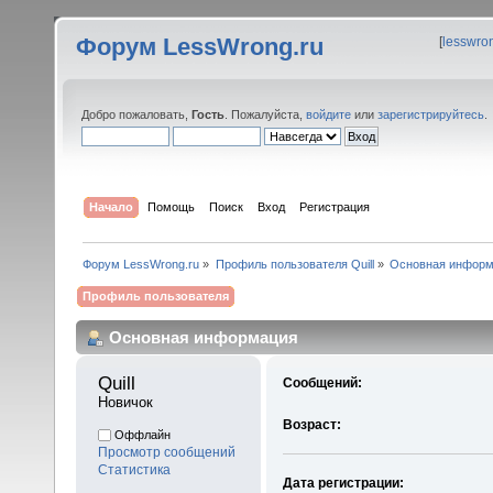
Форум LessWrong.ru
[
lesswro
Добро пожаловать,
Гость
. Пожалуйста,
войдите
или
зарегистрируйтесь
.
Начало
Помощь
Поиск
Вход
Регистрация
Форум LessWrong.ru
»
Профиль пользователя Quill
»
Основная информ
Профиль пользователя
Основная информация
Quill 
Сообщений:
Новичок
Возраст:
Оффлайн
Просмотр сообщений
Статистика
Дата регистрации: