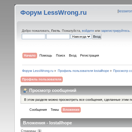
Форум LessWrong.ru
[
lesswro
Добро пожаловать,
Гость
. Пожалуйста,
войдите
или
зарегистрируйтесь
.
Начало
Помощь
Поиск
Вход
Регистрация
Форум LessWrong.ru
»
Профиль пользователя lostallhope
»
Просмотр с
Профиль пользователя
Просмотр сообщений
В этом разделе можно просмотреть все сообщения, сделанные этим п
Сообщения
Темы
Вложения
Вложения - lostallhope
Страницы: [
1
]