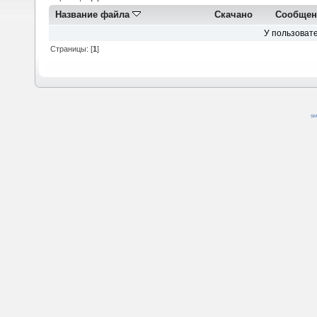
Название файла
Скачано
Сообщен
У пользовате
Страницы: [
1
]
SM