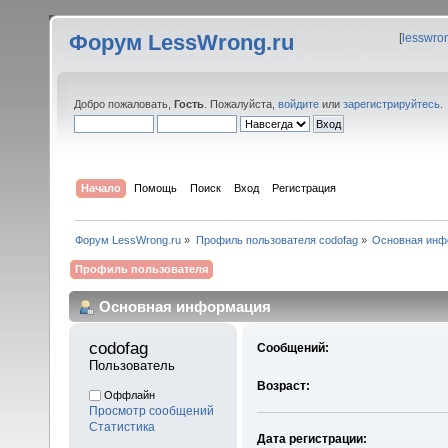
Форум LessWrong.ru
[
lesswro
Добро пожаловать,
Гость
. Пожалуйста,
войдите
или
зарегистрируйтесь
.
Начало
Помощь
Поиск
Вход
Регистрация
Форум LessWrong.ru
»
Профиль пользователя codofag
»
Основная инф
Профиль пользователя
Основная информация
codofag 
Сообщений:
Пользователь
Возраст:
Оффлайн
Просмотр сообщений
Статистика
Дата регистрации: