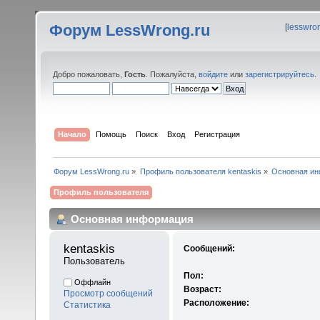
Форум LessWrong.ru
[
lesswro
Добро пожаловать,
Гость
. Пожалуйста,
войдите
или
зарегистрируйтесь
.
Начало
Помощь
Поиск
Вход
Регистрация
Форум LessWrong.ru
»
Профиль пользователя kentaskis
»
Основная и
Профиль пользователя
Основная информация
kentaskis 
Сообщений:
Пользователь
Пол:
Оффлайн
Возраст:
Просмотр сообщений
Расположение:
Статистика