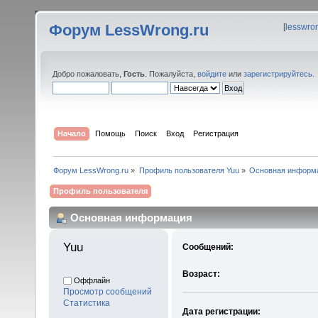
Форум LessWrong.ru
[
lesswro
Добро пожаловать,
Гость
. Пожалуйста,
войдите
или
зарегистрируйтесь
.
Начало
Помощь
Поиск
Вход
Регистрация
Форум LessWrong.ru
»
Профиль пользователя Yuu
»
Основная информ
Профиль пользователя
Основная информация
Yuu 
Сообщений:
Возраст:
Оффлайн
Просмотр сообщений
Статистика
Дата регистрации: