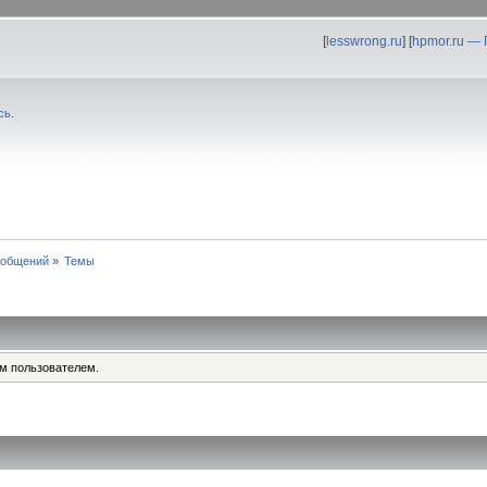
[
lesswrong.ru
] [
hpmor.ru —
сь
.
ообщений
»
Темы
им пользователем.