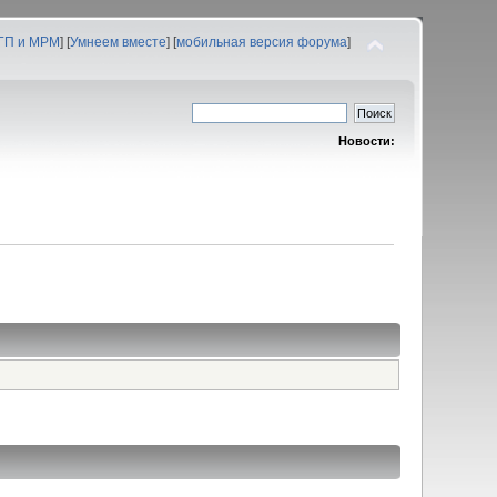
 ГП и МРМ
] [
Умнеем вместе
] [
мобильная версия форума
]
Новости: