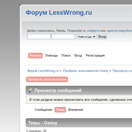
Форум LessWrong.ru
Добро пожаловать,
Гость
. Пожалуйста,
войдите
или
зарегистрируйте
Начало
Помощь
Поиск
Вход
Регистрация
Форум LessWrong.ru
»
Профиль пользователя Gwiny
»
Просмотр с
Профиль пользователя
Просмотр сообщений
В этом разделе можно просмотреть все сообщения, сделанные эт
Сообщения
Темы
Вложения
Темы - Gwiny
Страницы: [
1
]