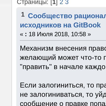
Страницы: [
1
]
2
3
1
Сообщество рациона
исходников на GitBook
«
:
18 Июля 2018, 10:58 »
Механизм внесения прав
желающий может что-то 
"править" в начале каждог
Если залогиниться, то пр
не залогиниваться, то у
сообщение о правке попад