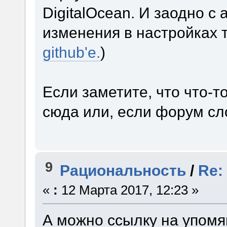
DigitalOcean. И заодно с 
изменения в настройках т
github'е.
)
Если заметите, что что-
сюда или, если форум с
9
Рациональность
/
Re:
«
:
12 Марта 2017, 12:23 »
А можно ссылку на упом