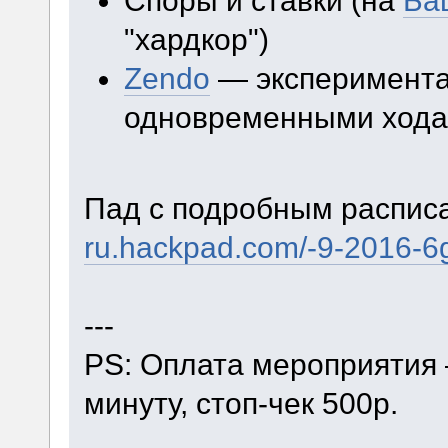
Споры и ставки (на
Ба
"хардкор")
Zendo
— эксперимента
одновременными ходам
Пад с подробным распис
ru.hackpad.com/-9-2016-
---
PS: Оплата мероприятия 
минуту, стоп-чек 500р.