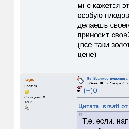
мне кажется э
особую плодов
делаешь своег
приносит свое
(все-таки золо
цене)
Re: Взаимоотношения с
logic
«
Ответ #6 :
06 Января 2014,
Новичок
(−)0
Сообщений: 0
+2/-2
Цитата: srsatt о
Т.е. если, н