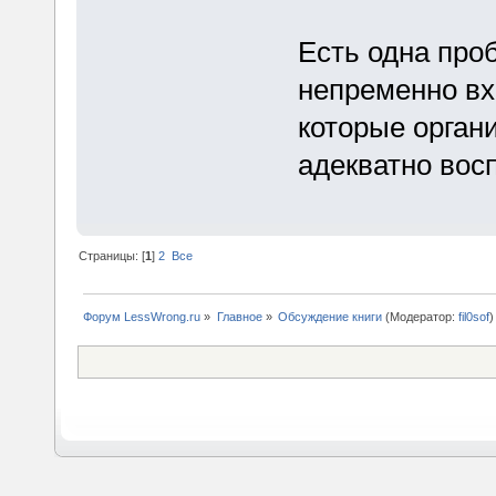
Есть одна проб
непременно вх
которые орган
адекватно вос
Страницы: [
1
]
2
Все
Форум LessWrong.ru
»
Главное
»
Обсуждение книги
(Модератор:
fil0sof
)