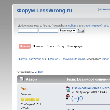
Форум LessWrong.ru
[
lesswro
Добро пожаловать,
Гость
. Пожалуйста,
войдите
или
зарегистрируйтесь
.
Начало
Помощь
Поиск
Вход
Регистрация
Форум LessWrong.ru
»
Главное
»
Обсуждение книги
(Модератор:
fil0sof
)
Страницы: [
1
]
2
Все
Автор
Тема: Взаимоотношения 
Взаимоотношения с магл
Yuu
«
:
30 Декабря 2013, 14:44 »
Ветеран
(−)0
Сообщений: 311
+23/-6