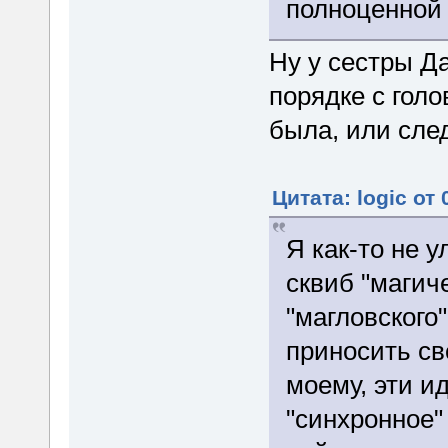
полноценной
Ну у сестры Д
порядке с голо
была, или сле
Цитата: logic от
Я как-то не 
сквиб "магич
"магловского
приносить св
моему, эти ид
"синхронное"