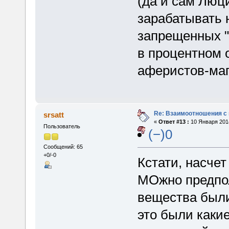
(да и сам Люц
зарабатывать 
запрещенных "
в процентном 
аферистов-ма
Re: Взаимоотношения с
srsatt
«
Ответ #13 :
10 Января 2014
Пользователь
(−)0
Сообщений: 65
+0/-0
Кстати, насче
МОжно предпол
вещества были
это были каки