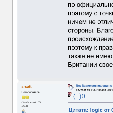
по официальной
поэтому с точ
ничем не отлич
стороны, Благ
происхождение
поэтому к пра
также не имею
Британии свое
Re: Взаимоотношения с
srsatt
«
Ответ #3 :
05 Января 2014,
Пользователь
(−)0
Сообщений: 65
+0/-0
Цитата: logic от