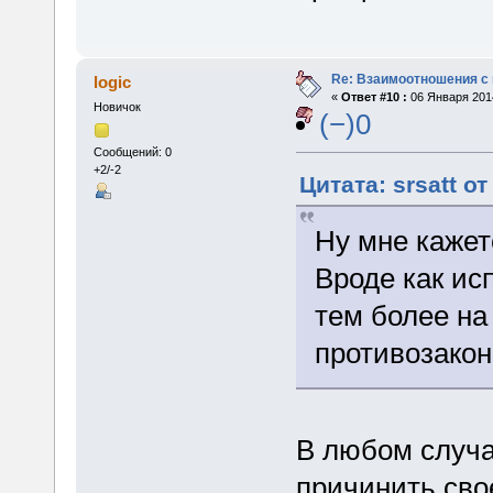
Re: Взаимоотношения с
logic
«
Ответ #10 :
06 Января 2014
Новичок
(−)0
Сообщений: 0
+2/-2
Цитата: srsatt о
Ну мне кажет
Вроде как ис
тем более на
противозако
В любом случае
причинить св