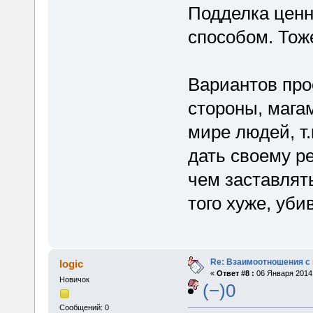
Подделка ценн
способом. Тож
Вариантов про
стороны, мага
мире людей, т.
дать своему ре
чем заставлять
того хуже, уби
Re: Взаимоотношения с
logic
«
Ответ #8 :
06 Января 2014,
Новичок
(−)0
Сообщений: 0