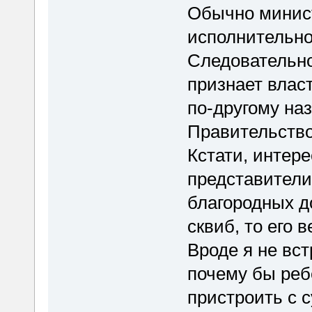
Обычно минист
исполнительно
Следовательно
признает влас
по-другому на
Правительство
Кстати, интере
представители
благородных до
сквиб, то его 
Вроде я не вс
почему бы реб
пристроить с 