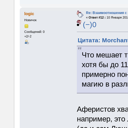
Re: Взаимоотношения с
logic
«
Ответ #12 :
10 Января 2014
Новичок
(−)0
Сообщений: 0
+2/-2
Цитата: Morchant
Что мешает 
хотя бы до 1
примерно пон
магию в раз
Аферистов хват
например, это