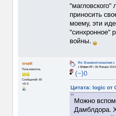
"магловского" 
приносить сво
моему, эти иде
"синхронное" 
войны.
Re: Взаимоотношения с
srsatt
«
Ответ #7 :
06 Января 2014,
Пользователь
(−)0
Сообщений: 65
+0/-0
Цитата: logic от
Можно вспом
Дамблдора. Х