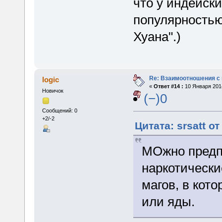
что у индейск
популярностью.
Хуана".)
Re: Взаимоотношения с
logic
«
Ответ #14 :
10 Января 2014
Новичок
(−)0
Сообщений: 0
+2/-2
Цитата: srsatt о
МОжно предп
наркотически
магов, в кот
или яды.