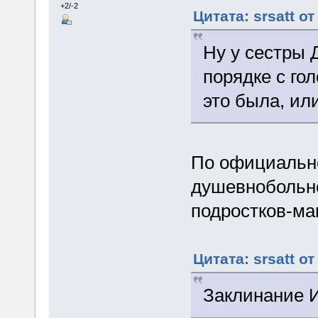
+2/-2
Цитата: srsatt о
Ну у сестры 
порядке с гол
это была, ил
По официально
душевнобольно
подростков-ма
Цитата: srsatt о
Заклинание 