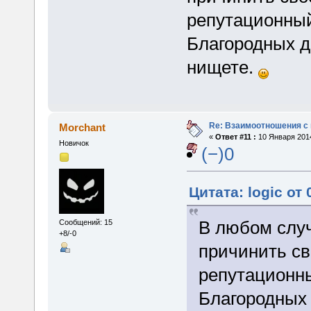
репутационный
Благородных д
нищете.
Re: Взаимоотношения с
Morchant
«
Ответ #11 :
10 Января 2014
Новичок
(−)0
Цитата: logic от
В любом случ
Сообщений: 15
+8/-0
причинить с
репутационн
Благородных 