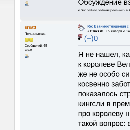
Обсуждение в
«
Последнее редактирование: 06 Я
Re: Взаимоотношения с
srsatt
«
Ответ #1 :
05 Января 2014,
Пользователь
(−)0
Сообщений: 65
+0/-0
Я не нашел, к
к королеве Ве
же не особо с
косвенно забот
показалось ст
кингсли в пре
про королеву н
такой вопрос: