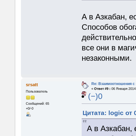
А в Азкабан, 
Способов обог
действительно
все они в маг
незаконными.
Re: Взаимоотношения с
srsatt
«
Ответ #9 :
06 Января 2014,
Пользователь
(−)0
Сообщений: 65
+0/-0
Цитата: logic от
А в Азкабан,