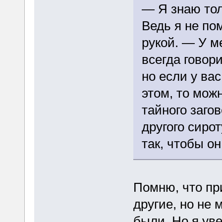
— Я знаю тол
Ведь я не по
рукой. — У м
всегда говор
но если у ва
этом, то мож
тайного заго
другого сиро
так, чтобы о
Помню, что пр
другие, но не 
были. Но я ув