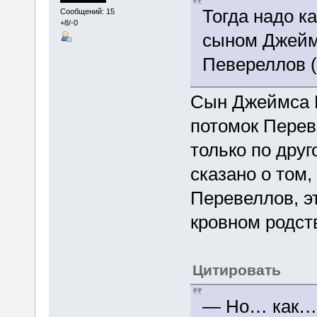
Тогда надо ка
Сообщений: 15
+8/-0
сыном Джейм
Певереллов (г
Сын Джеймса 
потомок Перев
только по друг
сказано о том,
Перевеллов, э
кровном родст
Цитировать
— Но… как… 