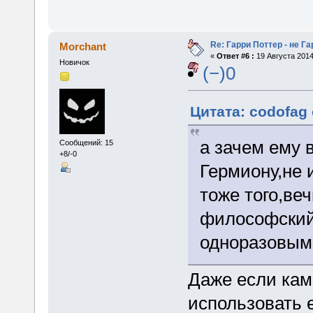
Re: Гарри Поттер - не Г
Morchant
«
Ответ #6 :
19 Августа 2014
Новичок
(−)0
Цитата: codofag 
а зачем ему 
Сообщений: 15
+8/-0
Гермиону,не 
тоже того,ве
философский
одноразовым
Даже если кам
использовать е