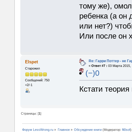
тому же), омо
ребенка (а он
или нет?) что
Или после он 
Re: Гарри Поттер - не Г
Elspet
«
Ответ #7 :
03 Марта 2015, 
Старожил
(−)0
Сообщений: 750
+2/-1
Кстати теория 
Страницы: [
1
]
Форум LessWrong.ru
»
Главное
»
Обсуждение книги
(Модератор:
fil0sof
)