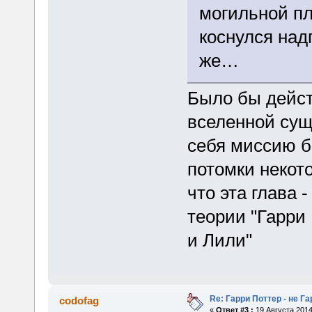
могильной пл
коснулся над
же…
Было бы дейст
вселенной сущ
себя миссию б
потомки некото
что эта глава 
теории "Гарри
и Лили"
Re: Гарри Поттер - не Г
codofag
«
Ответ #3 :
19 Августа 2014