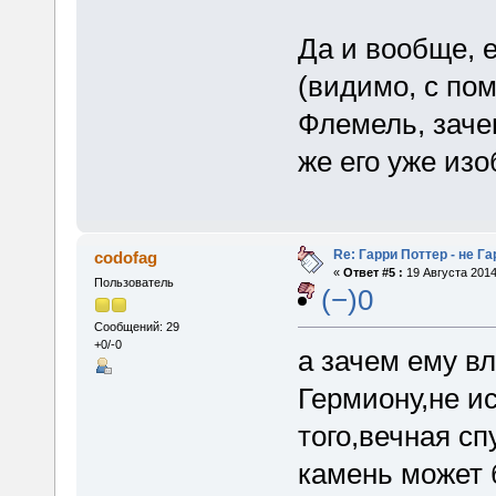
Да и вообще, 
(видимо, с по
Флемель, заче
же его уже из
Re: Гарри Поттер - не Г
codofag
«
Ответ #5 :
19 Августа 2014
Пользователь
(−)0
Сообщений: 29
+0/-0
а зачем ему в
Гермиону,не и
того,вечная с
камень может 