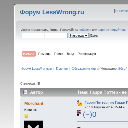
Форум LessWrong.ru
[
lesswro
Добро пожаловать,
Гость
. Пожалуйста,
войдите
или
зарегистрируйтесь
.
Начало
Помощь
Поиск
Вход
Регистрация
Форум LessWrong.ru
»
Главное
»
Обсуждение книги
(Модератор:
fil0sof
)
Страницы: [
1
]
Автор
Тема: Гарри Поттер - не
Гарри Поттер - не Гарри 
Morchant
«
:
19 Августа 2014, 15:44 »
Новичок
(−)0