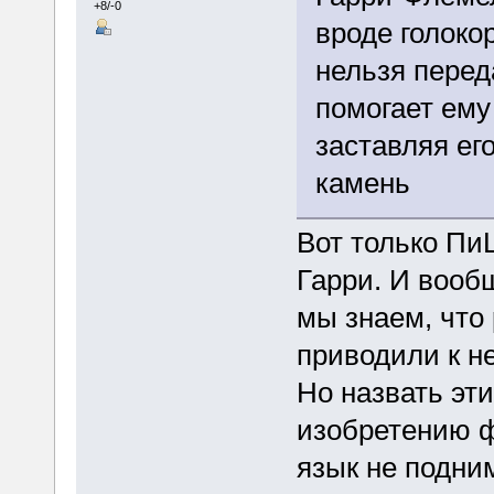
+8/-0
вроде голокор
нельзя перед
помогает ему
заставляя е
камень
Вот только Пи
Гарри. И вооб
мы знаем, что
приводили к н
Но назвать эт
изобретению ф
язык не подни