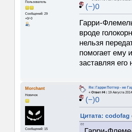
Пользователь
(−)0
Сообщений: 29
+0/-0
Гарри-Флемел
вроде голокорн
нельзя переда
помогает ему 
заставляя его
Re: Гарри Поттер - не Г
Morchant
«
Ответ #4 :
19 Августа 2014
Новичок
(−)0
Цитата: codofag 
Гарри-Флеме
Сообщений: 15