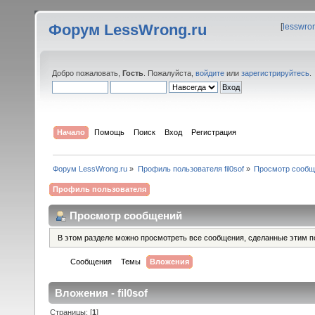
Форум LessWrong.ru
[
lesswro
Добро пожаловать,
Гость
. Пожалуйста,
войдите
или
зарегистрируйтесь
.
Начало
Помощь
Поиск
Вход
Регистрация
Форум LessWrong.ru
»
Профиль пользователя fil0sof
»
Просмотр сообщ
Профиль пользователя
Просмотр сообщений
В этом разделе можно просмотреть все сообщения, сделанные этим п
Сообщения
Темы
Вложения
Вложения - fil0sof
Страницы: [
1
]