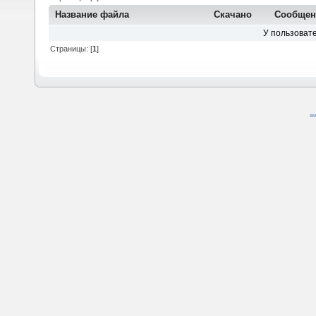
Название файла
Скачано
Сообще
У пользовате
Страницы: [
1
]
SM