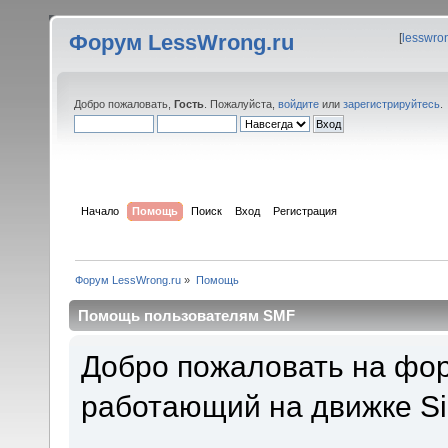
Форум LessWrong.ru
[
lesswro
Добро пожаловать,
Гость
. Пожалуйста,
войдите
или
зарегистрируйтесь
.
Начало
Помощь
Поиск
Вход
Регистрация
Форум LessWrong.ru
»
Помощь
Помощь пользователям SMF
Добро пожаловать на фор
работающий на движке Si