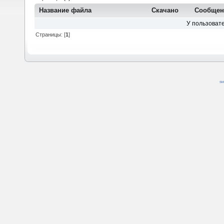
Название файла
Скачано
Сообщен
У пользовате
Страницы: [
1
]
SM