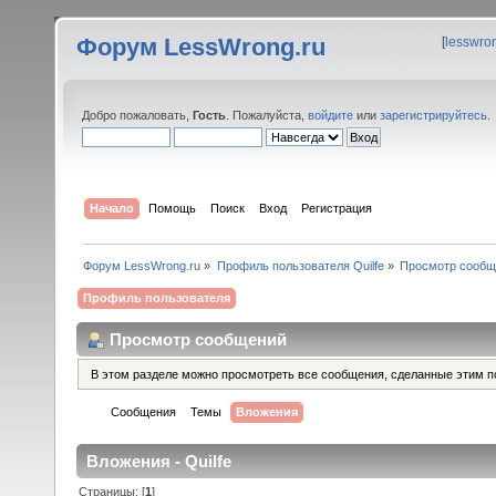
Форум LessWrong.ru
[
lesswro
Добро пожаловать,
Гость
. Пожалуйста,
войдите
или
зарегистрируйтесь
.
Начало
Помощь
Поиск
Вход
Регистрация
Форум LessWrong.ru
»
Профиль пользователя Quilfe
»
Просмотр сообщ
Профиль пользователя
Просмотр сообщений
В этом разделе можно просмотреть все сообщения, сделанные этим п
Сообщения
Темы
Вложения
Вложения - Quilfe
Страницы: [
1
]